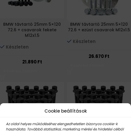
BMW távtartó 25mm 5×120
BMW távtartó 25mm 5×120
72.6 + csavarok fekete
72.6 + ezüst csavarok M12x1.5
M12x1.5
Készleten
Készleten
26.670
Ft
21.890
Ft
Kosárba Teszem
Kosárba Teszem
Cookie beállítások
Az oldal helyes működéséhez elengedhetetlen bizonyos cookie-k
használata. Továbbá statisztikai, marketing mérési és hirdetési célból