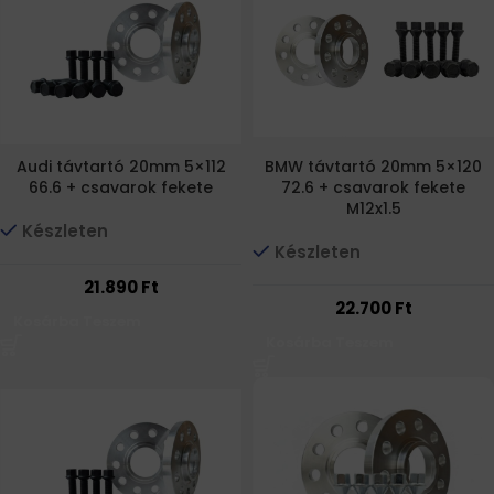
Audi távtartó 20mm 5×112
BMW távtartó 20mm 5×120
66.6 + csavarok fekete
72.6 + csavarok fekete
M12x1.5
Készleten
Készleten
21.890
Ft
22.700
Ft
Kosárba Teszem
Kosárba Teszem