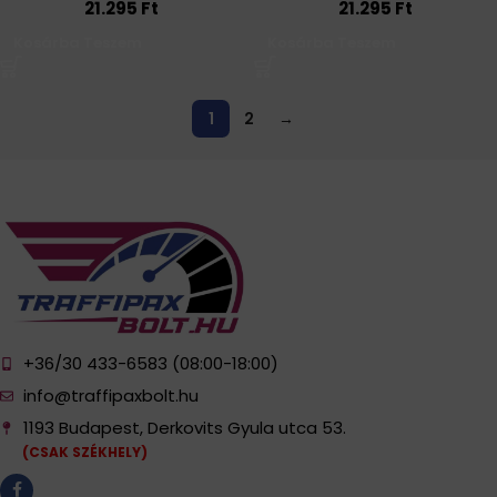
21.295
Ft
21.295
Ft
Kosárba Teszem
Kosárba Teszem
1
2
→
+36/30 433-6583 (08:00-18:00)
info@traffipaxbolt.hu
1193 Budapest, Derkovits Gyula utca 53.
(CSAK SZÉKHELY)