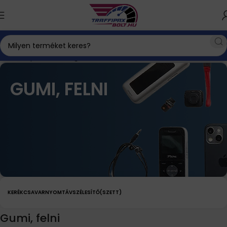
Kezdőlap
Autós kiegészítők
Gumi, felni
GUMI, FELNI
KERÉKCSAVAR
NYOMTÁVSZÉLESÍTŐ(SZETT)
Gumi, felni