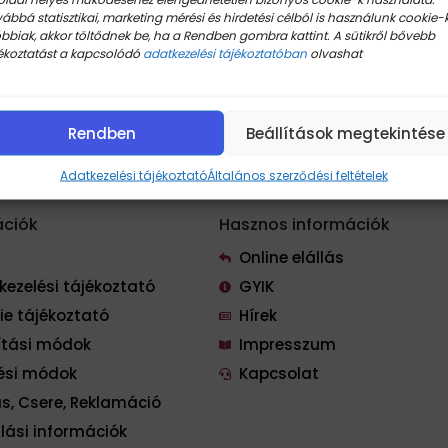
ábbá statisztikai, marketing mérési és hirdetési célból is használunk cookie-k
bbiak, akkor töltődnek be, ha a Rendben gombra kattint. A sütikről bővebb
ékoztatást a kapcsolódó
adatkezelési tájékoztatóban
olvashat
Rendben
Beállítások megtekintése
Adatkezelési tájékoztató
Általános szerződési feltételek
ációk
Hasznos információk
Online elállás
kezelési tájékoztató
GYIK
ie tájékoztató
Hírek
lítási módok
Impresszum
tési módok
Kapcsolat
ás, Csere, Reklamáció
lási információk