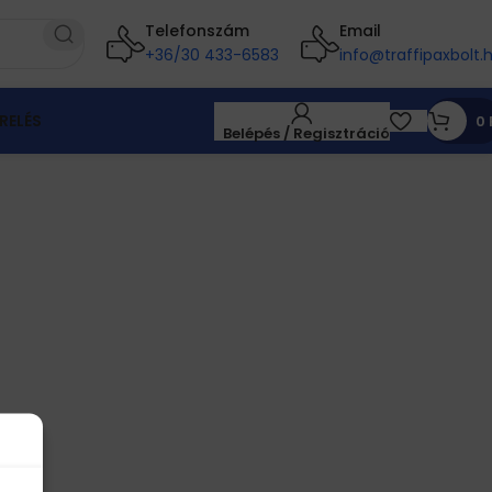
Telefonszám
Email
+36/30 433-6583
info@traffipaxbolt.
RELÉS
0
Belépés / Regisztráció