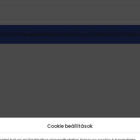
NSÁGOK
TERMÉKEK
HÍREK
GYIK
KAPCSOLAT
LÉZERBLOKKOLÓ BESZE
Cookie beállítások
oldal helyes működéséhez elengedhetetlen bizonyos cookie-k használata.