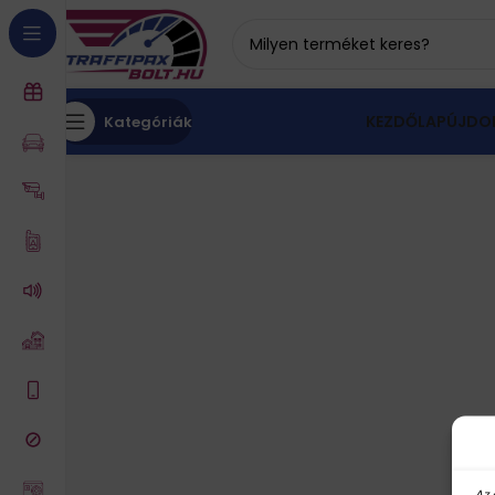
KEZDŐLAP
ÚJDO
Kategóriák
Az 