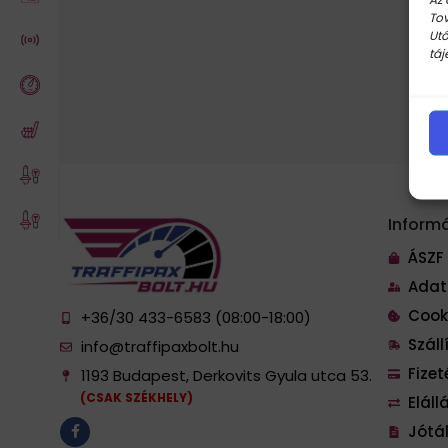
Tov
Utó
táj
Inform
ÁSZF
Adat
Cook
+36/30 433-6583 (08:00-18:00)
Szál
info@traffipaxbolt.hu
Fize
1193 Budapest, Derkovits Gyula utca 53.
(CSAK SZÉKHELY)
Eláll
Jótál