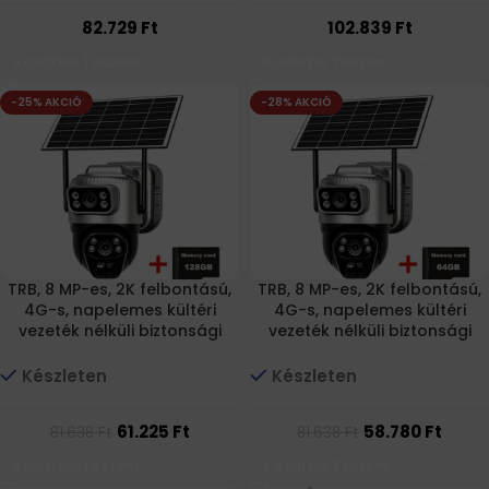
82.729
Ft
102.839
Ft
Kosárba Teszem
Kosárba Teszem
-25% AKCIÓ
-28% AKCIÓ
TRB, 8 MP-es, 2K felbontású,
TRB, 8 MP-es, 2K felbontású,
4G-s, napelemes kültéri
4G-s, napelemes kültéri
vezeték nélküli biztonsági
vezeték nélküli biztonsági
kamera MI-alapú
kamera MI-alapú
emberfelismeréssel, éjjellátó
emberfelismeréssel, éjjellátó
Készleten
Készleten
funkcióval és vízálló kivitellel
funkcióval és vízálló kivitellel
+ 128GB memóriakártya
+ 64GB memóriakártya
61.225
Ft
58.780
Ft
81.638
Ft
81.638
Ft
Kosárba Teszem
Kosárba Teszem