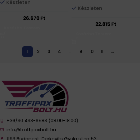
Készleten
Készleten
26.670
Ft
22.815
Ft
Kosárba Teszem
Kosárba Teszem
1
2
3
4
…
9
10
11
→
+36/30 433-6583 (08:00-18:00)
info@traffipaxbolt.hu
1193 Budapest, Derkovits Gyula utca 53.