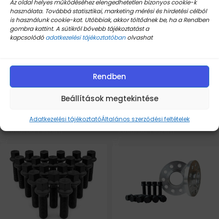
Az oldal helyes működéséhez elengedhetetlen bizonyos cookie-k
használata. Továbbá statisztikai, marketing mérési és hirdetési célból
is használunk cookie-kat. Utóbbiak, akkor töltődnek be, ha a Rendben
gombra kattint. A sütikről bővebb tájékoztatást a
kapcsolódó
adatkezelési tájékoztatóban
olvashat
Kerékcsavar, kerékőr
Mercedes E-Class
Mercedes GLE (W166 V167
kerékcsavarok, kerékőr
W292 W167)
(W213)
Rendben
Készleten
Készleten
Beállítások megtekintése
21.295
Ft
21.295
Ft
Adatkezelési tájékoztató
Általános szerződési feltételek
Kosárba Teszem
Kosárba Teszem