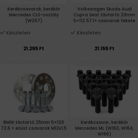
Kerékcsavarok, kerékőr
Volkswagen Skoda Audi
Mercedes CLS-osztály
Cupra Seat távtartó 20mm
(W257)
5×112 57.1+ csavarok fekete
Készleten
Készleten
21.295
Ft
21.155
Ft
Kosárba Teszem
Kosárba Teszem
BMW távtartó 25mm 5×120
Kerékcsavar, kerékőr
72.6 + ezüst csavarok M12x1.5
Mercedes ML (W163, W164,
W166)