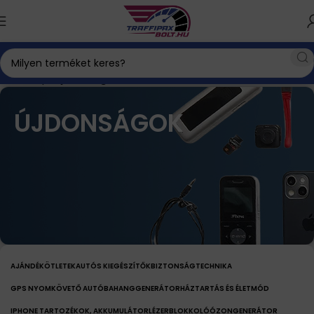
Kezdőlap
Újdonságok
ÚJDONSÁGOK
AJÁNDÉKÖTLETEK
AUTÓS KIEGÉSZÍTŐK
BIZTONSÁGTECHNIKA
GPS NYOMKÖVETŐ AUTÓBA
HANGGENERÁTOR
HÁZTARTÁS ÉS ÉLETMÓD
IPHONE TARTOZÉKOK, AKKUMULÁTOR
LÉZERBLOKKOLÓ
ÓZONGENERÁTOR