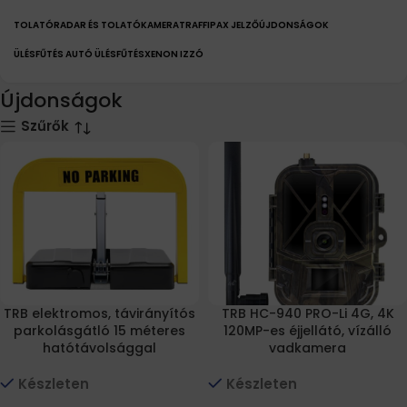
TOLATÓRADAR ÉS TOLATÓKAMERA
TRAFFIPAX JELZŐ
ÚJDONSÁGOK
ÜLÉSFŰTÉS AUTÓ ÜLÉSFŰTÉS
XENON IZZÓ
Újdonságok
Szűrők
TRB elektromos, távirányítós
TRB HC-940 PRO-Li 4G, 4K
parkolásgátló 15 méteres
120MP-es éjjellátó, vízálló
hatótávolsággal
vadkamera
Készleten
Készleten