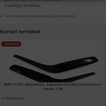
Csomag tartalma:
1 x Klímapanel szabályozó gomb készlet
Kiemelt termékek
-56% AKCIÓ
BMW X1 E84 ajtóbehúzó , kapaszkodó külső burkolat lakk
fekete 2 db
Készleten