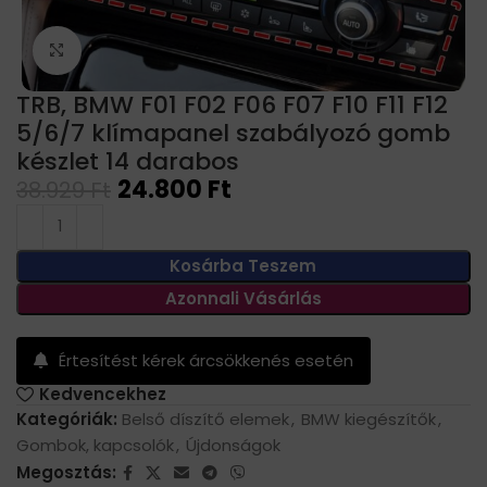
Click to enlarge
TRB, BMW F01 F02 F06 F07 F10 F11 F12
5/6/7 klímapanel szabályozó gomb
készlet 14 darabos
24.800
Ft
38.929
Ft
Kosárba Teszem
Azonnali Vásárlás
Értesítést kérek árcsökkenés esetén
Kedvencekhez
Kategóriák:
Belső díszítő elemek
,
BMW kiegészítők
,
Gombok, kapcsolók
,
Újdonságok
Megosztás: