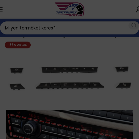
Autós kiegészítők
BMW kiegészítők
Gombok, kapcsolók
-36% AKCIÓ