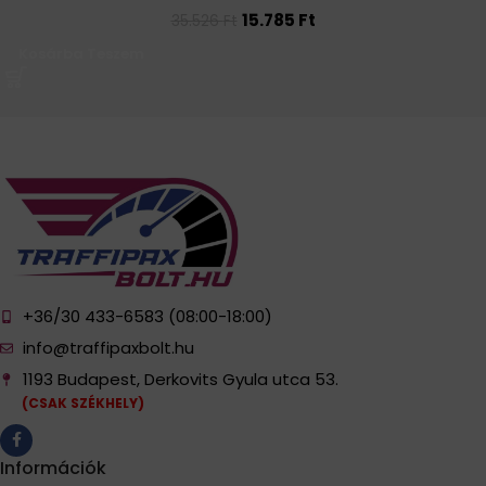
15.785
Ft
35.526
Ft
Kosárba Teszem
+36/30 433-6583 (08:00-18:00)
info@traffipaxbolt.hu
1193 Budapest, Derkovits Gyula utca 53.
(CSAK SZÉKHELY)
Információk