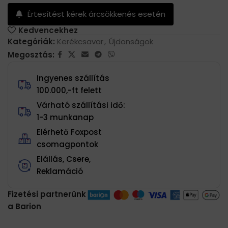
Értesítést kérek árcsökkenés esetén
Kedvencekhez
Kategóriák:
Kerékcsavar
,
Újdonságok
Megosztás:
Ingyenes szállítás
100.000,-ft felett
Várható szállítási idő:
1-3 munkanap
Elérhető Foxpost
csomagpontok
Elállás, Csere,
Reklamáció
Fizetési partnerünk
a Barion