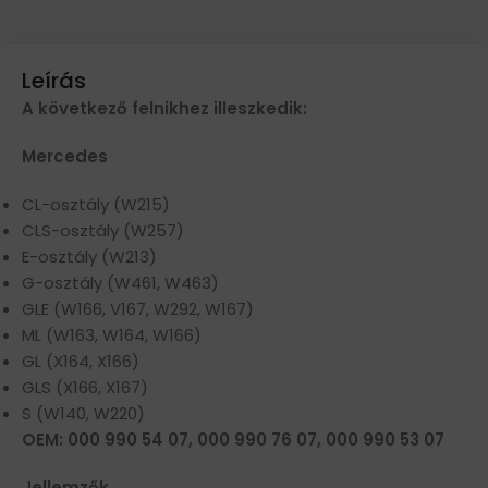
Leírás
A következő felnikhez illeszkedik:
Mercedes
CL-osztály (W215)
CLS-osztály (W257)
E-osztály (W213)
G-osztály (W461, W463)
GLE (W166, V167, W292, W167)
ML (W163, W164, W166)
GL (X164, X166)
GLS (X166, X167)
S (W140, W220)
OEM: 000 990 54 07, 000 990 76 07, 000 990 53 07
Jellemzők