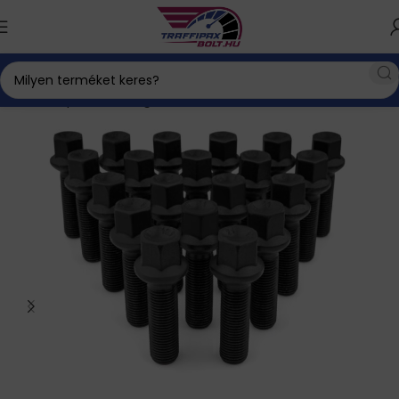
Kezdőlap
Autós kiegészítők
Gumi, felni
Kerékcsavar