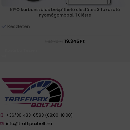
KIYO karbonszálas beépíthető ülésfűtés 3 fokozatú
nyomógombbal, 1 ülésre
Készleten
19.345
Ft
26.280
Ft
Kosárba Teszem
+36/30 433-6583 (08:00-18:00)
info@traffipaxbolt.hu