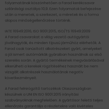
folyamatának köszönhetően a Farad kerékcsavar
szilárdsági osztálya 10,9. Ezen folyamatok befejezése
után a menetek, a szerkezet, a méretek és a forma
alapos minőségellenőrzése történik.
IATE 16949:2016, ISO 9001:2015, ISO/TS 16949:2009
A Farad csavarokat a világ vezető autógyártói
jóváhagyták, és minden típusú járműhöz elérhetők. A
Farad csak tanúsított alkatrészeket gyárt, amelyeket
a jól ismert autómárkák gyáraiban használnak az első
szerelés során. A gyártó termékeinek megvásárlásával
elkerülheti a kerekek rögzítéséhez használt be nem
vizsgált alkatrészek használatának negatív
következményeit.
A Farad felnirögzítő tartozékok Olaszországban
készülnek a UNI EN ISO 9001:2015 irányítási
szabványoknak megfelelően. A gyártósor feletti teljes
ellenőrzés garantálja a részletekre való kivételes