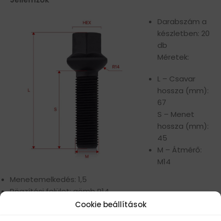
Darabszám a
készletben: 20
db
Méretek:
L – Csavar
hossza (mm):
67
S – Menet
hossza (mm):
45
M – Átmérő:
M14
Menetemelkedés: 1,5
Rögzítési felület: gömb R14
Kulcsnyílás (mm): 17
Cookie beállítások
Szilárdsági osztály: 10.9