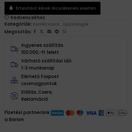
Értesítést kérek árcsökkenés esetén
Kedvencekhez
Kategóriák:
Kerékcsavar
,
Újdonságok
Megosztás:
Ingyenes szállítás
100.000,-ft felett
Várható szállítási idő:
1-3 munkanap
Elérhető Foxpost
csomagpontok
Elállás, Csere,
Reklamáció
Fizetési partnerünk
a Barion