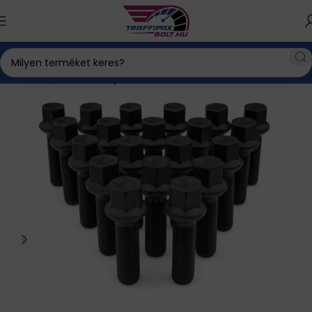
Kezdőlap
Autós kiegészítők
Gumi, felni
Kerékcsavar