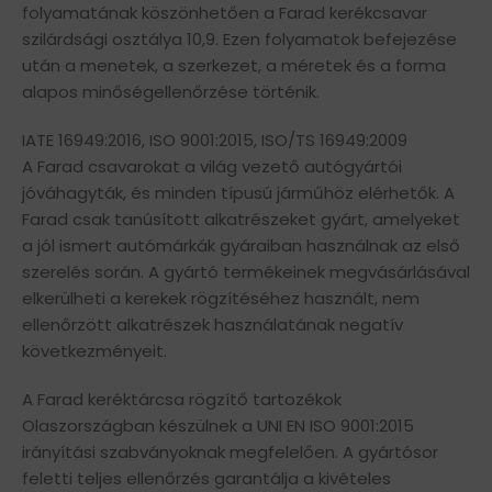
folyamatának köszönhetően a Farad kerékcsavar
szilárdsági osztálya 10,9. Ezen folyamatok befejezése
után a menetek, a szerkezet, a méretek és a forma
alapos minőségellenőrzése történik.
IATE 16949:2016, ISO 9001:2015, ISO/TS 16949:2009
A Farad csavarokat a világ vezető autógyártói
jóváhagyták, és minden típusú járműhöz elérhetők. A
Farad csak tanúsított alkatrészeket gyárt, amelyeket
a jól ismert autómárkák gyáraiban használnak az első
szerelés során. A gyártó termékeinek megvásárlásával
elkerülheti a kerekek rögzítéséhez használt, nem
ellenőrzött alkatrészek használatának negatív
következményeit.
A Farad keréktárcsa rögzítő tartozékok
Olaszországban készülnek a UNI EN ISO 9001:2015
irányítási szabványoknak megfelelően. A gyártósor
feletti teljes ellenőrzés garantálja a kivételes