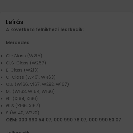
Leírás
A következő felnikhez illeszkedik:
Mercedes
CL-Class (W215)
CLS-Class (W257)
E-Class (W213)
G-Class (W461, W463)
GLE (W166, V167, W292, W167)
ML (W163, W164, W166)
GL (X164, X166)
GLS (X166, X167)
S (W140, W220)
OEM: 000 990 54 07, 000 990 76 07, 000 990 53 07
Jellemzők