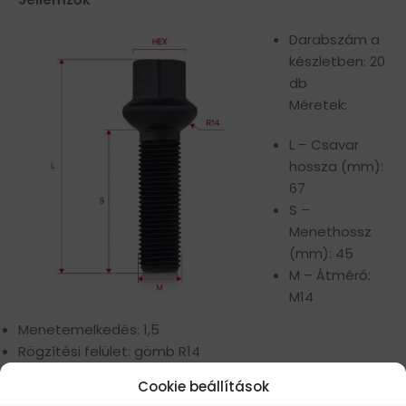
Darabszám a
készletben: 20
db
Méretek:
L – Csavar
hossza (mm):
67
S –
Menethossz
(mm): 45
M – Átmérő:
M14
Menetemelkedés: 1,5
Rögzítési felület: gömb R14
Kulcsnyílás (mm): 17
Cookie beállítások
Szilárdsági osztály: 10.9