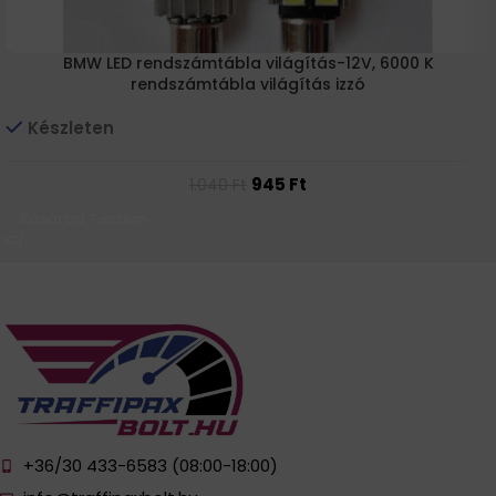
BMW LED rendszámtábla világítás-12V, 6000 K
rendszámtábla világítás izzó
Készleten
945
Ft
1.040
Ft
Kosárba Teszem
+36/30 433-6583 (08:00-18:00)