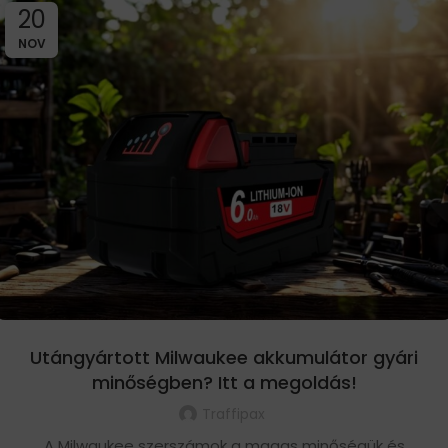
20
NOV
Utángyártott Milwaukee akkumulátor gyári
minőségben? Itt a megoldás!
Traffipax
A Milwaukee szerszámok a magas minőségük és