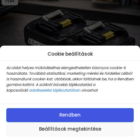
FEBR
Cookie beállítások
Az oldal helyes működéséhez elengedhetetlen bizonyos cookie-k
használata. Továbbá statisztikai, marketing mérési és hirdetési célból
is használunk cookie-kat. Utóbbiak, akkor töltődnek be, ha a Rendben
gombra kattint. A sütikről bővebb tájékoztatást a
kapcsolódó
adatkezelési tájékoztatóban
olvashat
Utángyártott Makita BL1860B 6,0 Ah
akkumulátor – Mit tud, és miért éri meg?
Rendben
Traffipax
Beállítások megtekintése
A Makita szerszámok világszerte népszerűek a
megbízhatóságuk miatt, de a gyári akkumulátorok ára