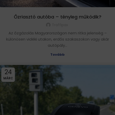
Őzriasztó autóba – tényleg működik?
Traffipax
Az őzgázolás Magyarországon nem ritka jelenség –
különösen vidéki utakon, erdős szakaszokon vagy akár
autópály...
Tovább
24
MÁRC