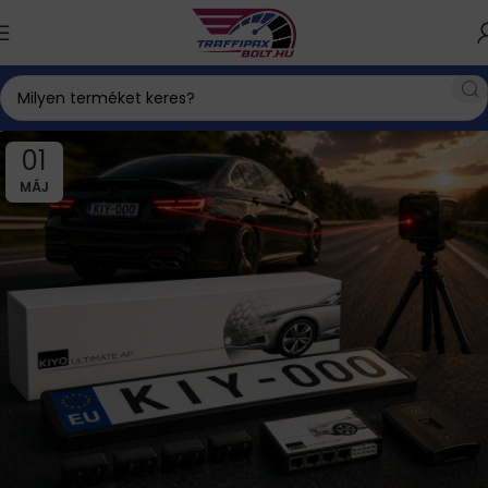
01
MÁJ