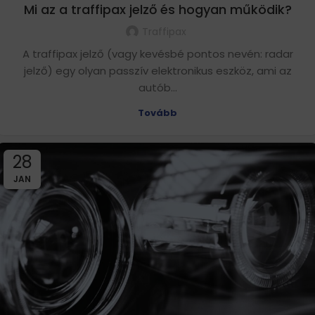
Mi az a traffipax jelző és hogyan működik?
Traffipax
A traffipax jelző (vagy kevésbé pontos nevén: radar
jelző) egy olyan passzív elektronikus eszköz, ami az
autób...
Tovább
28
JAN