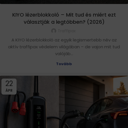
KIYO lézerblokkoló – Mit tud és miért ezt
választják a legtöbben? (2026)
Traffipax
A KIYO lézerblokkoló az egyik legismertebb név az
aktív traffipax védelem világában – de vajon mit tud
valójáb...
Tovább
22
ÁPR