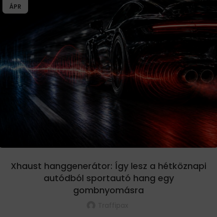
ÁPR
Xhaust hanggenerátor: Így lesz a hétköznapi
autódból sportautó hang egy
gombnyomásra
Traffipax