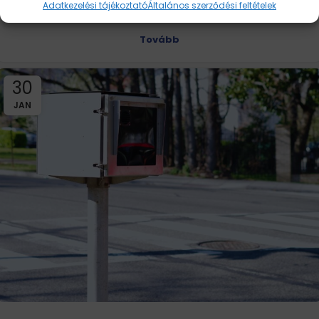
Adatkezelési tájékoztató
Általános szerződési feltételek
sokszor magas...
Tovább
30
JAN