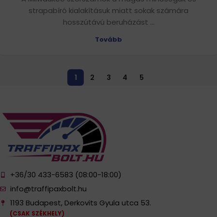
strapabíró kialakításuk miatt sokak számára
hosszútávú beruházást ...
Tovább
1
2
3
4
5
+36/30 433-6583 (08:00-18:00)
info@traffipaxbolt.hu
1193 Budapest, Derkovits Gyula utca 53.
(CSAK SZÉKHELY)