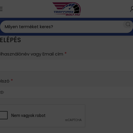
ELÉPÉS
*
elhasználónév vagy Email cím
*
elszó