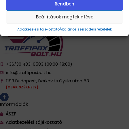
Rendben
Beállítások megtekintése
Adatkezelési tájékoztató
Általános szerződési feltételek
+36/30 433-6583 (08:00-18:00)
info@traffipaxbolt.hu
1193 Budapest, Derkovits Gyula utca 53.
(CSAK SZÉKHELY)
Információk
ÁSZF
Adatkezelési tájékoztató