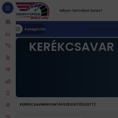
KEZDŐLAP
ÚJDO
Kategóriák
Kezdőlap
Autós kiegészítők
Gumi, felni
Kerékcsav
KERÉKCSAVAR
KERÉKCSAVAR
NYOMTÁVSZÉLESÍTŐ(SZETT)