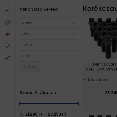
Kerékcsa
Xenon Izzó Kereső
Felnicsavaro
Szűrés
M14x1.5x45mm M
Készleten
Szűrés Ár Alapján
23.2
Kosárba Teszem
Ár:
21.290 Ft
—
23.250 Ft