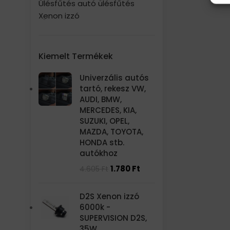
Ülésfűtés autó ülésfűtés
Xenon izzó
Kiemelt Termékek
Univerzális autós
tartó, rekesz VW,
AUDI, BMW,
MERCEDES, KIA,
SUZUKI, OPEL,
MAZDA, TOYOTA,
HONDA stb.
autókhoz
1.780
Ft
4.605
Ft
D2S Xenon izzó
6000k -
SUPERVISION D2S,
35W