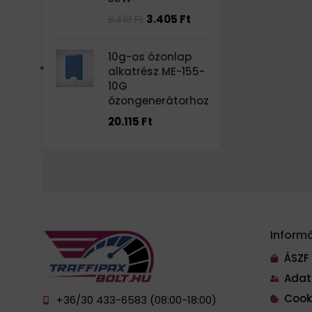
3.405
Ft
8.410
Ft
10g-os ózonlap
alkatrész ME-155-
10G
ózongenerátorhoz
20.115
Ft
Inform
ÁSZF
Adat
Cook
+36/30 433-6583 (08:00-18:00)