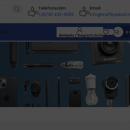
Telefonszám
Email
+36/30 433-6583
info@traffipaxbolt.
RELÉS
0
Belépés / Regisztráció