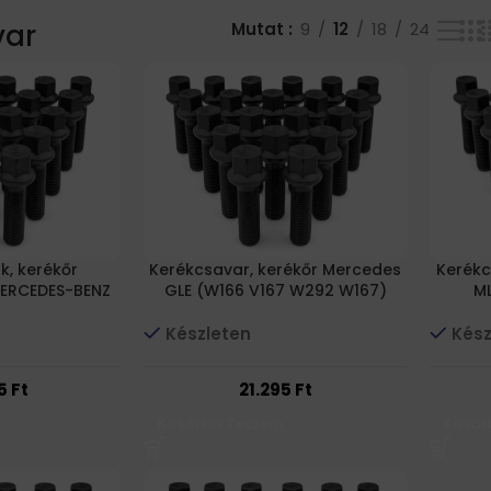
var
Mutat
9
12
18
24
k, kerékőr
Kerékcsavar, kerékőr Mercedes
Kerékc
ERCEDES-BENZ
GLE (W166 V167 W292 W167)
ML
Készleten
Kész
45
Ft
21.295
Ft
Kosárba Teszem
Kosár