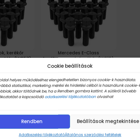
k, kerékőr
Mercedes E-Class
sztály (W257)
kerékcsavarok, kerékőr (W213)
Cookie beállítások
Készleten
oldal helyes működéséhez elengedhetetlen bizonyos cookie-k használata.
ábbá statisztikai, marketing mérési és hirdetési célból is használunk cookie-k
5
Ft
21.295
Ft
bbiak, akkor töltődnek be, ha a Rendben gombra kattint. A sütikről bővebb
ékoztatást a kapcsolódó
Kosárba Teszem
adatkezelési tájékoztatóban
olvashat
Rendben
Beállítások megtekintése
Adatkezelési tájékoztató
Általános szerződési feltételek