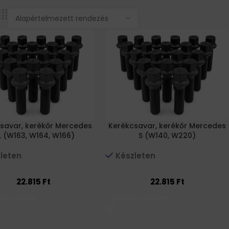
savar, kerékőr Mercedes
Kerékcsavar, kerékőr Mercedes
 (W163, W164, W166)
S (W140, W220)
leten
Készleten
22.815
Ft
22.815
Ft
ba Teszem
Kosárba Teszem