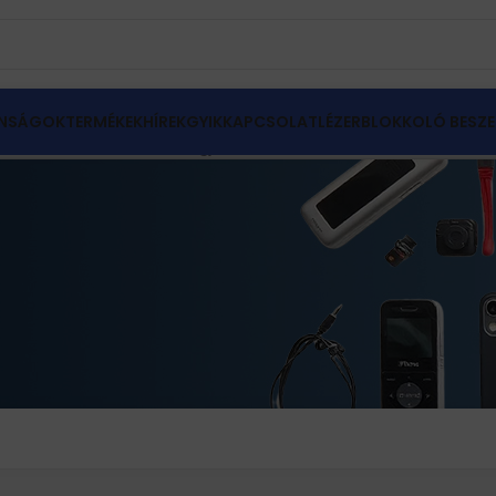
NSÁGOK
TERMÉKEK
HÍREK
GYIK
KAPCSOLAT
LÉZERBLOKKOLÓ BESZE
ar
Mind a(z) 6 találat megjelenítve