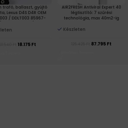
 trafó, ballaszt, gyújtó
AIR2FRESH Antiviral Expert 40
ta, Lexus D4S D4R OEM
légtisztító: 7 szűrési
003 / DDLT003 85967-
technológia, max 40m2-ig
/ 85967-53040 / 85967-
52020
Készleten
leten
87.795
Ft
18.175
Ft
125.425
Ft
31.540
Ft
Kosárba Teszem
ba Teszem