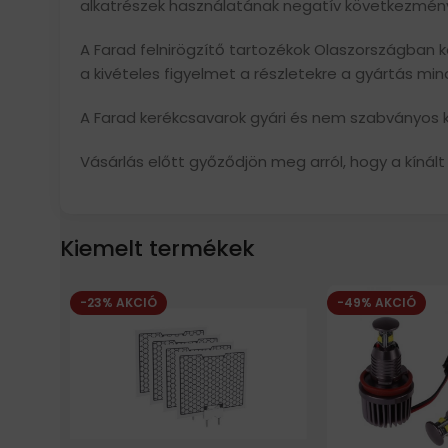
alkatrészek használatának negatív következmény
A Farad felnirögzítő tartozékok Olaszországban ké
a kivételes figyelmet a részletekre a gyártás mi
A Farad kerékcsavarok gyári és nem szabványos ke
Vásárlás előtt győződjön meg arról, hogy a kínált
Kiemelt termékek
-23% AKCIÓ
-49% AKCIÓ