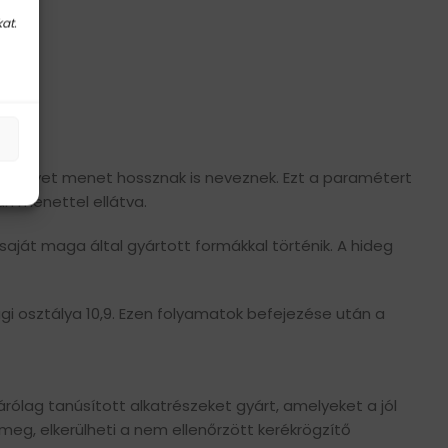
at.
 amelyet menet hossznak is neveznek. Ezt a paramétert
an menettel ellátva.
saját maga által gyártott formákkal történik. A hideg
i osztálya 10,9. Ezen folyamatok befejezése után a
rólag tanúsított alkatrészeket gyárt, amelyeket a jól
meg, elkerülheti a nem ellenőrzött kerékrögzítő