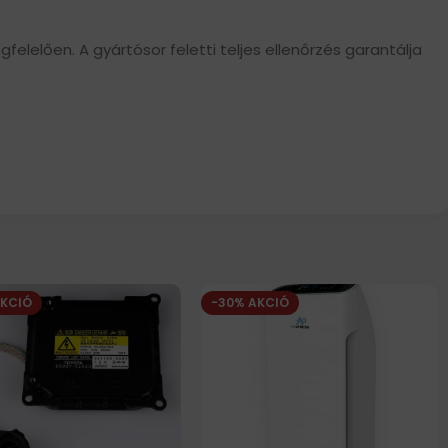
elelően. A gyártósor feletti teljes ellenőrzés garantálja
AKCIÓ
-30% AKCIÓ