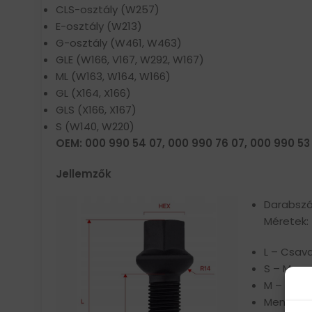
CLS-osztály (W257)
E-osztály (W213)
G-osztály (W461, W463)
GLE (W166, V167, W292, W167)
ML (W163, W164, W166)
GL (X164, X166)
GLS (X166, X167)
S (W140, W220)
OEM: 000 990 54 07, 000 990 76 07, 000 990 53
Jellemzők
Darabszá
Méretek:
L – Csav
S – Mene
M – Átmé
Meneteme