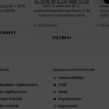
 izzó pár – 40W
KIYO D Ultimate AP 2:
Xenon
es, 6000K
rendszámkeretbe építhető 2 db
Toyo
szenzort tartalmazó aktív
KDLT
lézeres eszköz, multifunkciós
24010 
parkolósegéd
Készleten
Kész
11.845
Ft
173.780
Ft
m
Kosárba Teszem
Kosár
ációk
Hasznos információk
Online elállás
kezelési tájékoztató
GYIK
ie tájékoztató
Hírek
lítási módok
Impresszum
tési módok
Kapcsolat