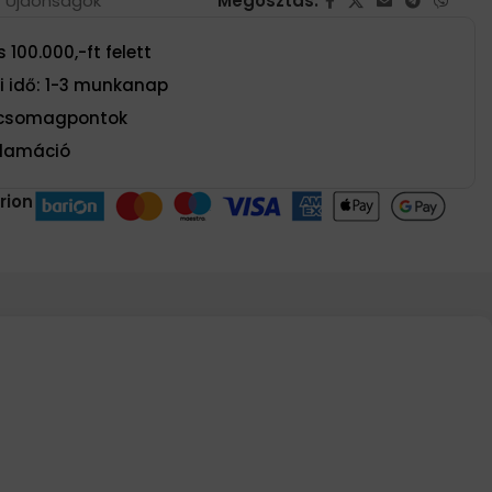
Újdonságok
Megosztás:
 100.000,-ft felett
si idő: 1-3 munkanap
t csomagpontok
eklamáció
rion