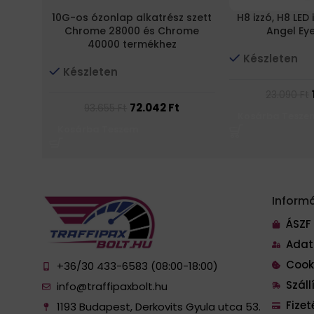
10G-os ózonlap alkatrész szett
H8 izzó, H8 LED
Chrome 28000 és Chrome
Angel Ey
40000 termékhez
Készleten
Készleten
23.090
Ft
72.042
Ft
93.655
Ft
Kosárba Tesze
Kosárba Teszem
Inform
ÁSZF
Adat
Cook
+36/30 433-6583 (08:00-18:00)
Szál
info@traffipaxbolt.hu
Fize
1193 Budapest, Derkovits Gyula utca 53.