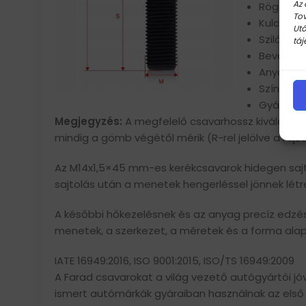
Az 
Rögzítési
Tov
Kulcsnyíl
Utó
Szilárdság
táj
Bevonat:
Anyag: a
Szín: fek
Gyártó o
Megjegyzés:
A megfelelő csavarhossz kiválasztá
mindig a gömb végétől mérik (R-rel jelölve a rajz
Az M14x1,5×45 mm-es kerékcsavarok hidegen sajtolt
sajtolás után a menetek hengerléssel jönnek létr
A későbbi hőkezelésnek és az anyag precíz edzés
menetek, a szerkezet, a méretek és a forma alap
IATE 16949:2016, ISO 9001:2015, ISO/TS 16949:2009
A Farad csavarokat a világ vezető autógyártói jó
ismert autómárkák gyáraiban használnak az első s