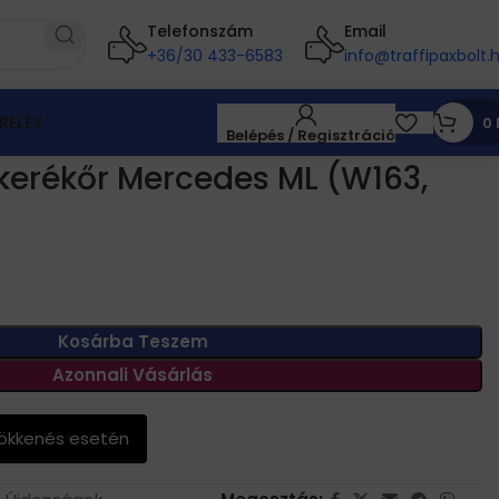
Telefonszám
Email
+36/30 433-6583
info@traffipaxbolt.
RELÉS
0
Belépés / Regisztráció
6)
kerékőr Mercedes ML (W163,
Kosárba Teszem
Azonnali Vásárlás
sökkenés esetén