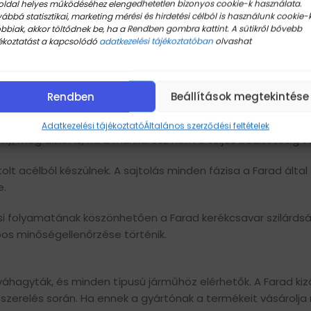
oldal helyes működéséhez elengedhetetlen bizonyos cookie-k használata.
 felület: gömb R14
ábbá statisztikai, marketing mérési és hirdetési célból is használunk cookie-k
ás (mm): 17
bbiak, akkor töltődnek be, ha a Rendben gombra kattint. A sütikről bővebb
i osztály: 10.9
ékoztatást a kapcsolódó
adatkezelési tájékoztatóban
olvashat
 horganyzott
cél
ete
Rendben
Beállítások megtekintése
rszág: Olaszország
sához a munkahossz (S) paramétert kell figyelembe venni,
Adatkezelési tájékoztató
Általános szerződési feltételek
on), még akkor is, ha a munkarész nem a teljes beültetésig v
 acélból készülnek. A sajtolás minden fázisa a Farad által 
e.
i folyamatának köszönhetően a Farad kerékcsavar szilárdság
os minőségellenőrzése történik.
váhagyták, és minden típusú járműhöz elérhetők. A Farad kizá
zerelés során. Ha ennek a gyártónak a termékeit vásárolja 