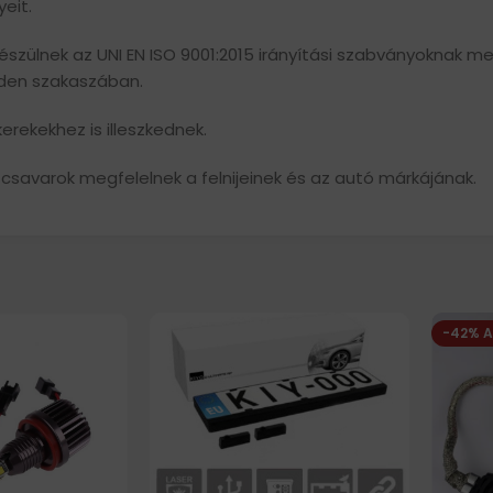
eit.
szülnek az UNI EN ISO 9001:2015 irányítási szabványoknak megf
nden szakaszában.
rekekhez is illeszkednek.
 csavarok megfelelnek a felnijeinek és az autó márkájának.
-42% 