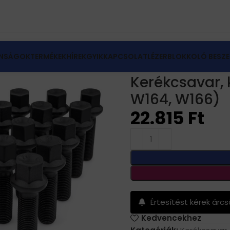
NSÁGOK
TERMÉKEK
HÍREK
GYIK
KAPCSOLAT
LÉZERBLOKKOLÓ BESZE
var
Kerékcsavar, kerékőr Mercedes ML (W163, W164, W16
Kerékcsavar, 
W164, W166)
22.815
Ft
Értesítést kérek árc
Kedvencekhez