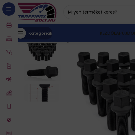
KEZDŐLAP
ÚJDO
Kategóriák
Kezdőlap
Autós kiegészítők
Gumi, felni
Kerékcsa