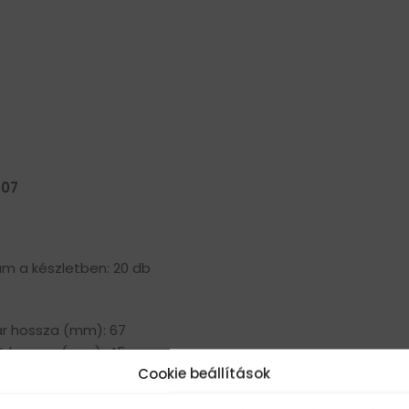
 07
m a készletben: 20 db
ar hossza (mm): 67
t hossza (mm): 45
Cookie beállítások
rő: M14
lkedés: 1,5