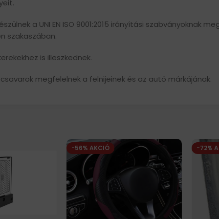
eit.
szülnek a UNI EN ISO 9001:2015 irányítási szabványoknak megfe
den szakaszában.
rekekhez is illeszkednek.
 csavarok megfelelnek a felnijeinek és az autó márkájának.
-56% AKCIÓ
-72% 