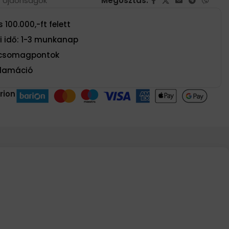
Újdonságok
Megosztás:
 100.000,-ft felett
si idő: 1-3 munkanap
t csomagpontok
eklamáció
rion