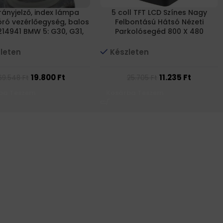
irányjelző, index lámpa
5 coll TFT LCD Színes Nagy
óró vezérlőegység, balos
Felbontású Hátsó Nézeti
214941 BMW 5: G30, G31,
Parkolósegéd 800 X 480
G38, F90
Felbontású Monitor
leten
Készleten
19.800
Ft
11.235
Ft
69.548
Ft
25.705
Ft
ba Teszem
Kosárba Teszem