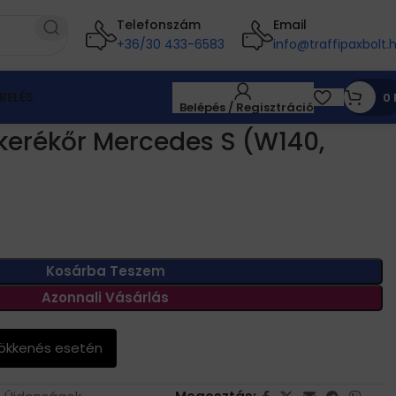
Telefonszám
Email
+36/30 433-6583
info@traffipaxbolt.
RELÉS
0
Belépés / Regisztráció
kerékőr Mercedes S (W140,
Kosárba Teszem
Azonnali Vásárlás
sökkenés esetén