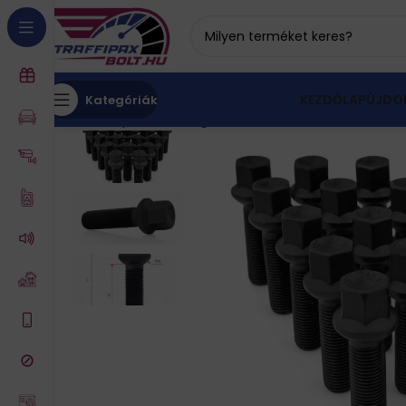
KEZDŐLAP
ÚJDO
Kategóriák
Kezdőlap
Autós kiegészítők
Gumi, felni
Kerékcsa