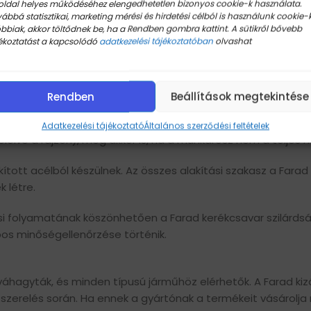
oldal helyes működéséhez elengedhetetlen bizonyos cookie-k használata.
 felület: gömb R14
ábbá statisztikai, marketing mérési és hirdetési célból is használunk cookie-k
ás (mm): 17
bbiak, akkor töltődnek be, ha a Rendben gombra kattint. A sütikről bővebb
i osztály: 10.9
ékoztatást a kapcsolódó
adatkezelési tájékoztatóban
olvashat
 horganyzott
cél
ete
Rendben
Beállítások megtekintése
rszág: Olaszország
tásához a munkahossz (S) paramétert kell figyelembe venni
Adatkezelési tájékoztató
Általános szerződési feltételek
lölve a rajzon), még akkor is, ha a munkarész nem a teljes 
tt acélból készülnek. Az összes alakítási szakasz a Farad á
 létre.
i folyamatának köszönhetően a Farad kerékcsavar szilárdság
os minőségellenőrzése történik.
váhagyták, és minden típusú járműhöz elérhetők. A Farad kizá
zerelés során. Ha ennek a gyártónak a termékeit vásárolja 