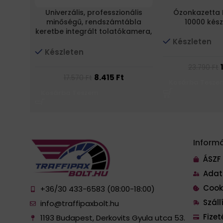
Univerzális, professzionális
Ózonkazetta 
minőségű, rendszámtábla
10000 kés
keretbe integrált tolatókamera,
vízálló, éjjellátó, 170 fokos
Készleten
látószögű
Készleten
23.790
Ft
8.415
Ft
17.570
Ft
Kosárba Tesze
Kosárba Teszem
Inform
ÁSZF
Adat
Cook
+36/30 433-6583 (08:00-18:00)
Szál
info@traffipaxbolt.hu
Fize
1193 Budapest, Derkovits Gyula utca 53.