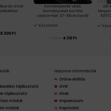
Blue és GOLD
Kormánykerék védő,
LED 
zülékekhez
kormányvédő borítás
fénysz
carbon+bőr 37-38cm bordó
63117
Készleten
Kész
18.300
Ft
4.115
Ft
9.369
Ft
m
Kosárba Teszem
Kosár
ációk
Hasznos információk
Online elállás
kezelési tájékoztató
GYIK
ie tájékoztató
Hírek
lítási módok
Impresszum
tési módok
Kapcsolat