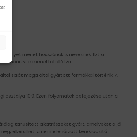
at.
, amelyet menet hosszának is neveznek. Ezt a
hosszában van menettel ellátva.
ltal saját maga által gyártott formákkal történik. A
i osztálya 10,9. Ezen folyamatok befejezése után a
rólag tanúsított alkatrészeket gyárt, amelyeket a jól
meg, elkerülheti a nem ellenőrzött kerékrögzítő