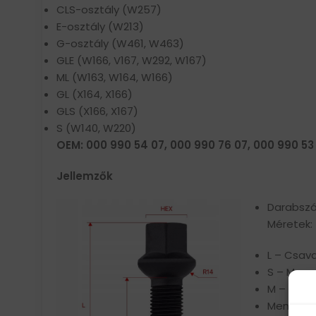
CLS-osztály (W257)
E-osztály (W213)
G-osztály (W461, W463)
GLE (W166, V167, W292, W167)
ML (W163, W164, W166)
GL (X164, X166)
GLS (X166, X167)
S (W140, W220)
OEM: 000 990 54 07, 000 990 76 07, 000 990 53
Jellemzők
Darabszá
Méretek:
L – Csav
S – Mene
M – Átmé
Meneteme