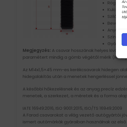
Az 
Rögzítési
Tov
Kulcsnyíl
Utó
Szilárdság
táj
Bevonat:
Anyag: a
Szín: fek
Gyártó o
Megjegyzés:
A csavar hosszának helyes kiválasz
paramétert mindig a gömb végétől mérik (R-rel je
Az M14x1,5×45 mm-es kerékcsavarok hidegen alakíto
hidegalakítás után a menetek hengerléssel jönnek
A későbbi hőkezelésnek és az anyag precíz edzés
menetek, a szerkezet, a méretek és a forma alap
IATE 16949:2016, ISO 9001:2015, ISO/TS 16949:2009
A Farad csavarokat a világ vezető autógyártói jó
ismert autómárkák gyáraiban használnak az első s