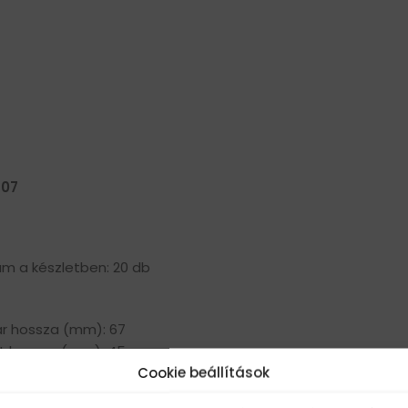
 07
m a készletben: 20 db
ar hossza (mm): 67
t hossza (mm): 45
Cookie beállítások
rő: M14
lkedés: 1,5