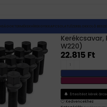
NSÁGOK
TERMÉKEK
HÍREK
GYIK
KAPCSOLAT
LÉZERBLOKKOLÓ BESZE
var
Kerékcsavar, kerékőr Mercedes S (W140, W220)
Kerékcsavar, 
W220)
22.815
Ft
Értesítést kérek árc
Kedvencekhez