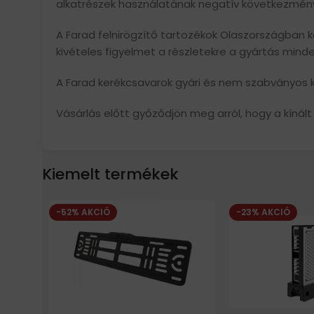
alkatrészek használatának negatív következmény
A Farad felnirögzítő tartozékok Olaszországban ké
kivételes figyelmet a részletekre a gyártás min
A Farad kerékcsavarok gyári és nem szabványos ke
Vásárlás előtt győződjön meg arról, hogy a kínált
Kiemelt termékek
-52% AKCIÓ
-23% AKCIÓ