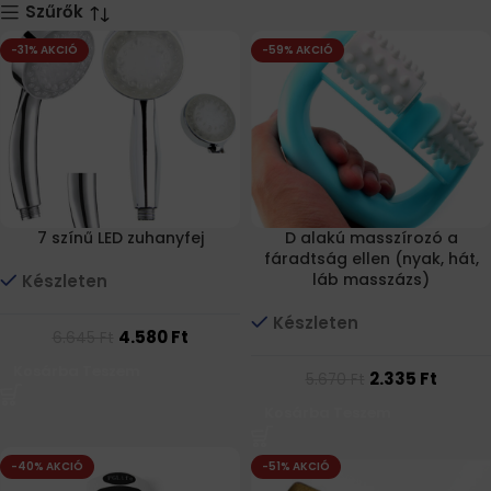
Szűrők
-31% AKCIÓ
-59% AKCIÓ
7 színű LED zuhanyfej
D alakú masszírozó a
fáradtság ellen (nyak, hát,
láb masszázs)
Készleten
Készleten
4.580
Ft
6.645
Ft
Kosárba Teszem
2.335
Ft
5.670
Ft
Kosárba Teszem
-40% AKCIÓ
-51% AKCIÓ