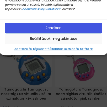
is használunk cookie-kat. Utóbbiak, akkor töltődnek be, ha a Rendben
Klasszikus Tetris játék – Piros
Klasszikus Tetris játék –
gombra kattint. A sütikről bővebb tájékoztatást a
Sárga
kapcsolódó
adatkezelési tájékoztatóban
olvashat
Készleten
Készleten
3.767
Ft
Rendben
3.767
Ft
Kosárba Teszem
Kosárba Teszem
Beállítások megtekintése
-53% AKCIÓ
-53% AKCIÓ
Adatkezelési tájékoztató
Általános szerződési feltételek
Tamagotchi, Tamagocsi,
Tamagotchi, Tamagocsi,
nosztalgkius virtuális kisállat
nosztalgkius virtuális kisállat
szimulátor kék színben
szimulátor pink színben