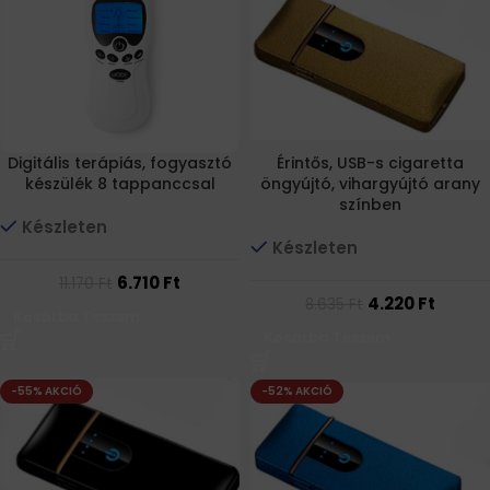
Digitális terápiás, fogyasztó
Érintős, USB-s cigaretta
készülék 8 tappanccsal
öngyújtó, vihargyújtó arany
színben
Készleten
Készleten
6.710
Ft
11.170
Ft
4.220
Ft
8.635
Ft
Kosárba Teszem
Kosárba Teszem
-55% AKCIÓ
-52% AKCIÓ