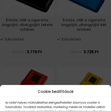
Érintős, USB-s cigaretta
Érintős, USB-s cigaretta
öngyújtó, vihargyújtó fekete
öngyújtó, vihargyújtó kék
színben
színben
Készleten
Készleten
3.770
Ft
3.725
Ft
8.370
Ft
7.695
Ft
Kosárba Teszem
Kosárba Teszem
Cookie beállítások
Az oldal helyes működéséhez elengedhetetlen bizonyos cookie-k
használata. Továbbá statisztikai, marketing mérési és hirdetési célból