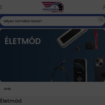
Kezdőlap
Háztartás és életmód
Életmód
ÉLETMÓD
JÁTÉK
Életmód