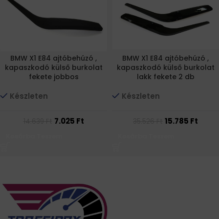
BMW X1 E84 ajtóbehúzó ,
BMW X1 E84 ajtóbehúzó ,
kapaszkodó külső burkolat
kapaszkodó külső burkolat
fekete jobbos
lakk fekete 2 db
Készleten
Készleten
7.025
Ft
15.785
Ft
14.639
Ft
35.526
Ft
Kosárba Teszem
Kosárba Teszem