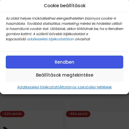
-58% AKCIÓ
-50% AKCIÓ
Cookie beállítások
Az oldal helyes működéséhez elengedhetetlen bizonyos cookie-k
használata. Továbbá statisztikai, marketing mérési és hirdetési célból
is használunk cookie-kat. Utóbbiak, akkor töltődnek be, ha a Rendben
gombra kattint. A sütikről bővebb tájékoztatást a
kapcsolódó
adatkezelési tájékoztatóban
olvashat
BMW X1 E84 ajtóbehúzó ,
BMW X1 E84 ajtóbehúzó ,
kapaszkodó külső burkolat
kapaszkodó külső burkolat
Rendben
fekete 2 db
fekete balos
Beállítások megtekintése
Készleten
Készleten
Adatkezelési tájékoztató
Általános szerződési feltételek
14.965
Ft
7.320
Ft
35.526
Ft
14.639
Ft
Kosárba Teszem
Kosárba Teszem
-52% AKCIÓ
-56% AKCIÓ