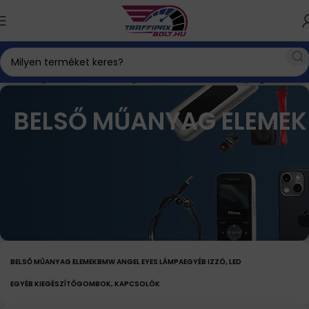
utós kiegészítők
BMW kiegészítők
Belső műanyag elemek
BELSŐ MŰANYAG ELEMEK
BELSŐ MŰANYAG ELEMEK
BMW ANGEL EYES LÁMPA
EGYÉB IZZÓ, LED
EGYÉB KIEGÉSZÍTŐ
GOMBOK, KAPCSOLÓK