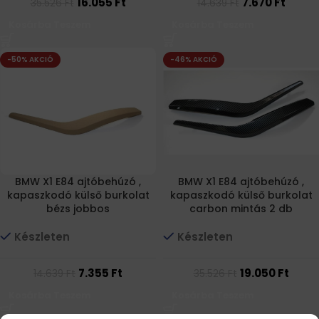
16.055
Ft
7.670
Ft
35.526
Ft
14.639
Ft
Kosárba Teszem
Kosárba Teszem
-50% AKCIÓ
-46% AKCIÓ
BMW X1 E84 ajtóbehúzó ,
BMW X1 E84 ajtóbehúzó ,
kapaszkodó külső burkolat
kapaszkodó külső burkolat
bézs jobbos
carbon mintás 2 db
Készleten
Készleten
7.355
Ft
19.050
Ft
14.639
Ft
35.526
Ft
Kosárba Teszem
Kosárba Teszem