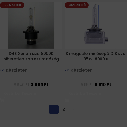
-56% AKCIÓ
-36% AKCIÓ
D4S Xenon izzó 8000K
Kimagasló minőségű D1S izzó,
hihetetlen korrekt minőség
35W, 8000 K
Készleten
Készleten
3.955
Ft
5.810
Ft
8.940
Ft
9.115
Ft
Kosárba Teszem
Kosárba Teszem
1
2
→