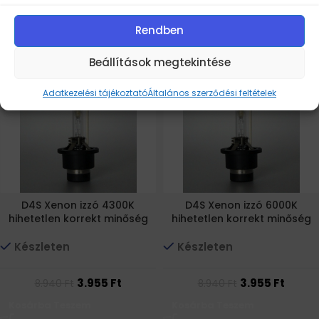
Rendben
6.485
Ft
6.485
Ft
16.360
Ft
16.360
Ft
Kosárba Teszem
Kosárba Teszem
Beállítások megtekintése
-56% AKCIÓ
-56% AKCIÓ
Adatkezelési tájékoztató
Általános szerződési feltételek
D4S Xenon izzó 4300K
D4S Xenon izzó 6000K
hihetetlen korrekt minőség
hihetetlen korrekt minőség
Készleten
Készleten
3.955
Ft
3.955
Ft
8.940
Ft
8.940
Ft
Kosárba Teszem
Kosárba Teszem