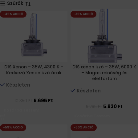
Szűrők
-45% AKCIÓ
-36% AKCIÓ
D1S Xenon – 35W, 4300 K –
D1S xenon izzó – 35W, 6000 K
Kedvező Xenon izzó árak
– Magas minőség és
élettartam
Készleten
Készleten
5.695
Ft
10.350
Ft
5.930
Ft
9.295
Ft
Kosárba Teszem
Kosárba Teszem
-59% AKCIÓ
-60% AKCIÓ