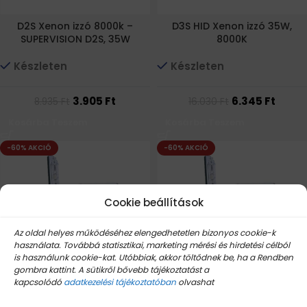
D2S Xenon izzó 8000k –
D3S HID Xenon izzó 35W,
SUPERVISION D2S, 35W
8000K
Készleten
Készleten
3.905
Ft
6.345
Ft
8.935
Ft
16.030
Ft
Kosárba Teszem
Kosárba Teszem
-60% AKCIÓ
-60% AKCIÓ
Cookie beállítások
Az oldal helyes működéséhez elengedhetetlen bizonyos cookie-k
használata. Továbbá statisztikai, marketing mérési és hirdetési célból
is használunk cookie-kat. Utóbbiak, akkor töltődnek be, ha a Rendben
D3S xenon fényszóró izzó –
D3S Xenon izzó, HID Xenon
gombra kattint. A sütikről bővebb tájékoztatást a
35W, 6000K
izzó 35W, 4300K
kapcsolódó
adatkezelési tájékoztatóban
olvashat
Készleten
Készleten