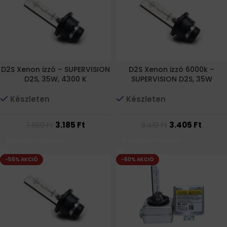
D2S Xenon izzó – SUPERVISION
D2S Xenon izzó 6000k –
D2S, 35W, 4300 K
SUPERVISION D2S, 35W
Készleten
Készleten
3.185
Ft
3.405
Ft
7.860
Ft
8.410
Ft
Kosárba Teszem
Kosárba Teszem
-56% AKCIÓ
-60% AKCIÓ