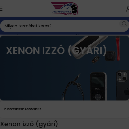
Kezdőlap
Xenon izzó
Xenon izzó (gyári)
XENON IZZÓ (GYÁRI)
D1S
D2S
D3S
D4S
D5S
D8S
Xenon izzó (gyári)