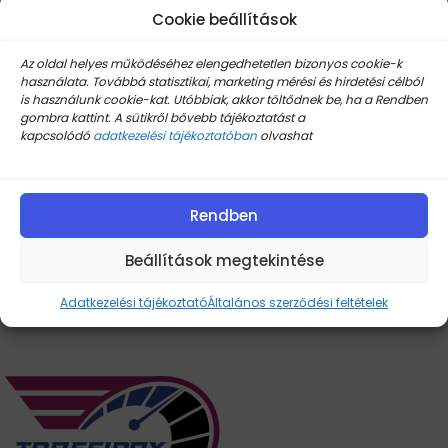
Cookie beállítások
Az oldal helyes működéséhez elengedhetetlen bizonyos cookie-k
használata. Továbbá statisztikai, marketing mérési és hirdetési célból
is használunk cookie-kat. Utóbbiak, akkor töltődnek be, ha a Rendben
gombra kattint. A sütikről bővebb tájékoztatást a
kapcsolódó
adatkezelési tájékoztatóban
olvashat
Univerzális Vízálló tok lila
Univerzális Vízálló tok
színben
rózsaszín színben
Készleten
Készleten
Rendben
1.755
Ft
1.755
Ft
Beállítások megtekintése
2.937
Ft
2.937
Ft
Kosárba Teszem
Kosárba Teszem
Adatkezelési tájékoztató
Általános szerződési feltételek