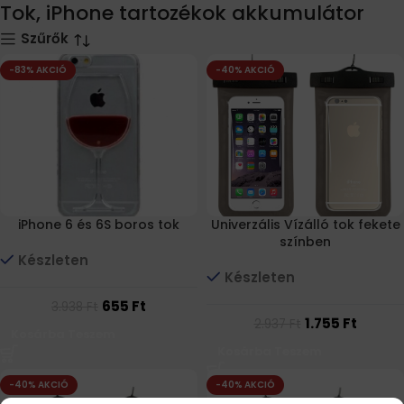
Tok, iPhone tartozékok akkumulátor
Szűrők
-83% AKCIÓ
-40% AKCIÓ
iPhone 6 és 6S boros tok
Univerzális Vízálló tok fekete
színben
Készleten
Készleten
655
Ft
3.938
Ft
1.755
Ft
2.937
Ft
Kosárba Teszem
Kosárba Teszem
-40% AKCIÓ
-40% AKCIÓ