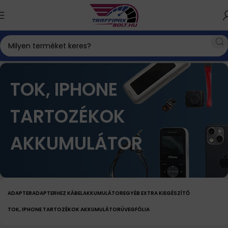
tozékok, akkumulátor
Tok, iPhone tartozékok akkumulátor
TOK, IPHONE
TARTOZÉKOK
AKKUMULÁTOR
ADAPTER
ADAPTERHEZ KÁBEL
AKKUMULÁTOR
EGYÉB EXTRA KIEGÉSZÍTŐ
TOK, IPHONE TARTOZÉKOK AKKUMULÁTOR
ÜVEGFÓLIA