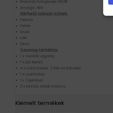
Riasztás hangereje: 65dB
Anyaga: ABS
Elérhető szenzor színek:
Fekete
Fehér
Ezüst
Kék
Piros
Csomag tartalma:
1 x Vezérlő egység
1 x LED kijelző
4 x tolatóradar 2.5M-es kábellel
1 x Lyukfűrész
1 x Tápkábel
2 x Kettős oldali matrica
Kiemelt termékek