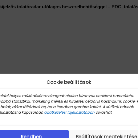
ijelzős tolatóradar utólagos beszerelhehtőséggel – PDC, tolatás
Cookie beállítások
oldal helyes működéséhez elengedhetetlen bizonyos cookie-k használata.
ábbá statisztikai, marketing mérési és hirdetési célból is használunk cookie-k
bbiak, akkor töltődnek be, ha a Rendben gombra kattint. A sütikről bővebb
ékoztatást a kapcsolódó
adatkezelési tájékoztatóban
olvashat
Rendben
Beállítások megtekintése