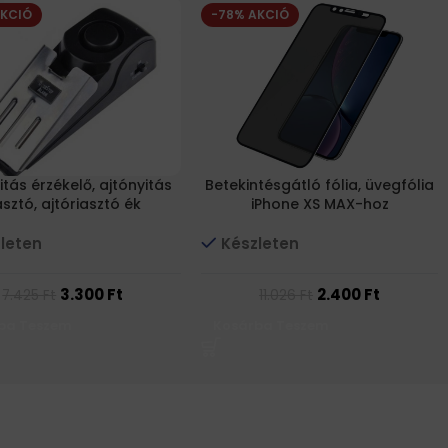
AKCIÓ
-78% AKCIÓ
itás érzékelő, ajtónyitás
Betekintésgátló fólia, üvegfólia
asztó, ajtóriasztó ék
iPhone XS MAX-hoz
leten
Készleten
3.300
Ft
2.400
Ft
7.425
Ft
11.026
Ft
ba Teszem
Kosárba Teszem