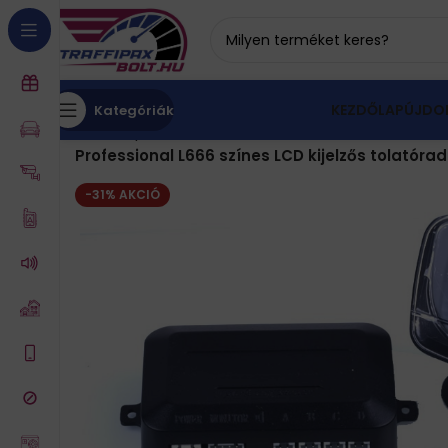
KEZDŐLAP
ÚJDO
Kategóriák
Kezdőlap
Tolatóradar és tolatókamera
Tolatóra
Professional L666 színes LCD kijelzős tolatór
-31% AKCIÓ