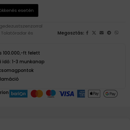
sökkenés esetén
gedezustszenzorral
Tolatóradar és
Megosztás:
 100.000,-ft felett
si idő: 1-3 munkanap
t csomagpontok
eklamáció
rion