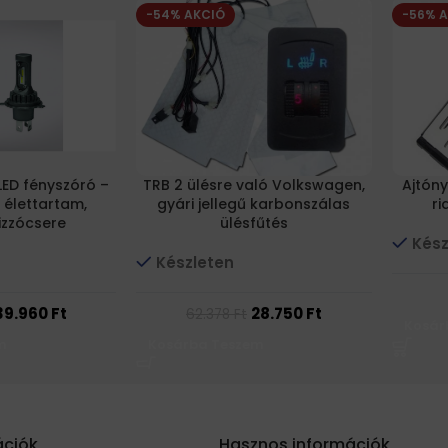
-54% AKCIÓ
-56% 
 LED fényszóró –
TRB 2 ülésre való Volkswagen,
Ajtóny
 élettartam,
gyári jellegű karbonszálas
ri
izzócsere
ülésfűtés
Kész
Készleten
39.960
Ft
28.750
Ft
62.378
Ft
Kosár
m
Kosárba Teszem
ációk
Hasznos információk