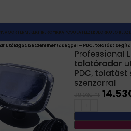
NSÁGOK
TERMÉKEK
HÍREK
GYIK
KAPCSOLAT
LÉZERBLOKKOLÓ BESZE
dar
adar utólagos beszerelhehtőséggel – PDC, tolatást segít
Professional L
tolatóradar u
PDC, tolatást
szenzorral
14.53
20.930
Ft