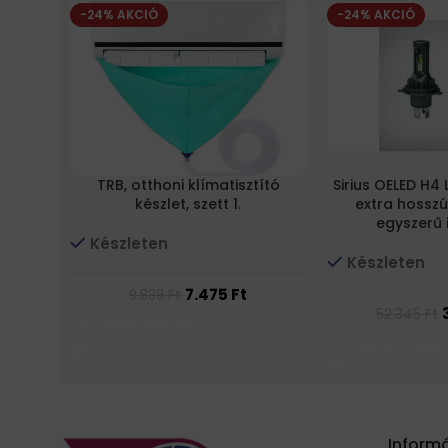
-24% AKCIÓ
-24% AKCIÓ
TRB, otthoni klímatisztító
Sirius OELED H4
készlet, szett 1.
extra hosszú
egyszerű 
Készleten
Készleten
7.475
Ft
9.839
Ft
52.345
Ft
Kosárba Teszem
Kosárba Tesze
Inform