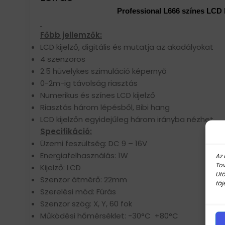
Professional L666 színes LCD k
Főbb jellemzők:
LCD kijelző, digitális és mutatja az akadályokat
4 szenzoros
2.5 hüvelykes szimuláció képernyő
0-2m-ig távolság riasztás
Numerikus és színes LCD kijelző
Riasztás három lépésből, Bibi hang
LCD kijelzőn egyidejűleg három irányba nézhet
Specifikáció:
Üzemi feszültség: DC 9 – 16V
Energiafelhasználás: 1W
Az 
Tov
Kijelző: LCD
Utó
Szenzor átmérő: 22mm
táj
Szerelési mód: Fúrás
Szenzor szög: X, Y, 60 fok
Működési hőmérséklet: -30°C +80°C