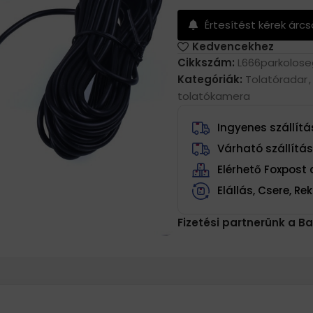
Értesítést kérek árc
Kedvencekhez
Cikkszám:
L666parkolose
Kategóriák:
Tolatóradar
,
tolatókamera
Ingyenes szállítás
Várható szállítá
Elérhető Foxpos
Elállás, Csere, R
Fizetési partnerünk a Ba