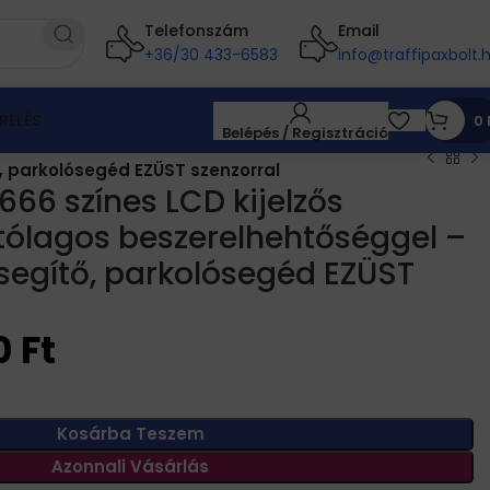
Telefonszám
Email
+36/30 433-6583
info@traffipaxbolt.
RELÉS
0
Belépés / Regisztráció
ő, parkolósegéd EZÜST szenzorral
666 színes LCD kijelzős
tólagos beszerelhehtőséggel –
 segítő, parkolósegéd EZÜST
0
Ft
Kosárba Teszem
Azonnali Vásárlás