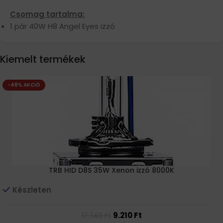
Csomag tartalma:
1 pár 40W H8 Angel Eyes izzó
Kiemelt termékek
-48% AKCIÓ
TRB HID D8S 35W Xenon izzó 8000K
Készleten
9.210
Ft
17.740
Ft