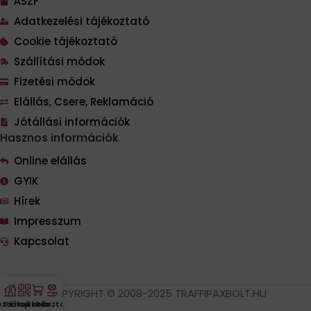
ÁSZF
Adatkezelési tájékoztató
Cookie tájékoztató
Szállítási módok
Fizetési módok
Elállás, Csere, Reklamáció
Jótállási információk
Hasznos információk
Online elállás
GYIK
Hírek
Impresszum
Kapcsolat
COPYRIGHT © 2008-2025 TRAFFIPAXBOLT.HU
ezdőlap
Termékek
Kosár
Pénztár