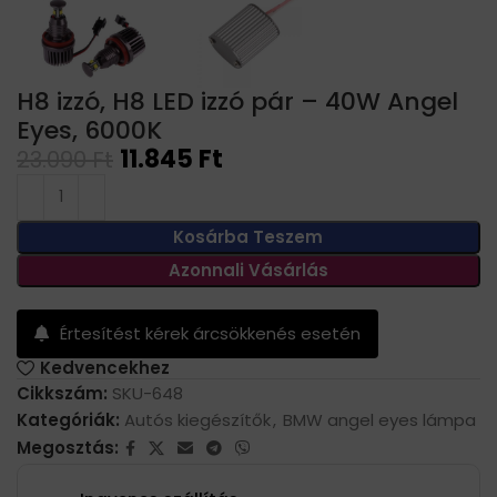
H8 izzó, H8 LED izzó pár – 40W Angel
Eyes, 6000K
11.845
Ft
23.090
Ft
Kosárba Teszem
Azonnali Vásárlás
Értesítést kérek árcsökkenés esetén
Kedvencekhez
Cikkszám:
SKU-648
Kategóriák:
Autós kiegészítők
,
BMW angel eyes lámpa
Megosztás: