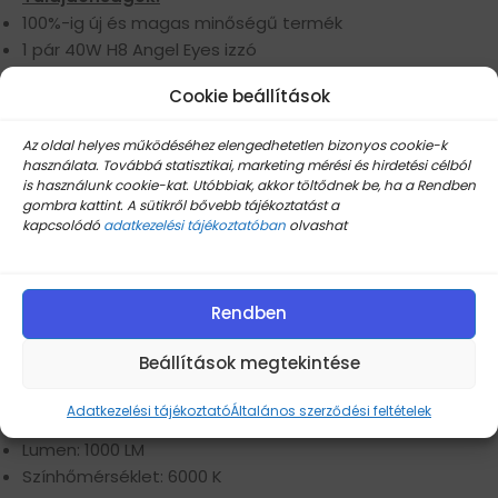
100%-ig új és magas minőségű termék
1 pár 40W H8 Angel Eyes izzó
Frissítsd a tompa, sárga halogén gyűrűdet, a legújabb
Cookie beállítások
LED technológiával készült izzókkal
Egyszerű telepíthetőség, színhőmérséklete 6000K HID
Az oldal helyes működéséhez elengedhetetlen bizonyos cookie-k
360 fokos szuper fényes fehér LED világítás
használata. Továbbá statisztikai, marketing mérési és hirdetési célból
Szuper fényes LED, akár 1000 Lumen / Db
is használunk cookie-kat. Utóbbiak, akkor töltődnek be, ha a Rendben
gombra kattint. A sütikről bővebb tájékoztatást a
Alumínium test, gyors hő felszabadító képesség
kapcsolódó
adatkezelési tájékoztatóban
olvashat
(Nincs túlmelegedés)
Nincs hibakód
Rendben
Specifikáció:
Anyag: Alumínium + LED
Beállítások megtekintése
Szín: Fehér
Feszültség: 12-24 V
Adatkezelési tájékoztató
Általános szerződési feltételek
Áram: 40 W
Lumen: 1000 LM
Színhőmérséklet: 6000 K