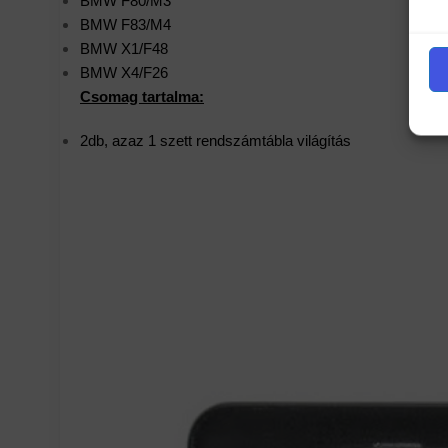
BMW F80/M3
BMW F83/M4
BMW X1/F48
BMW X4/F26
Csomag tartalma:
2db, azaz 1 szett rendszámtábla világítás