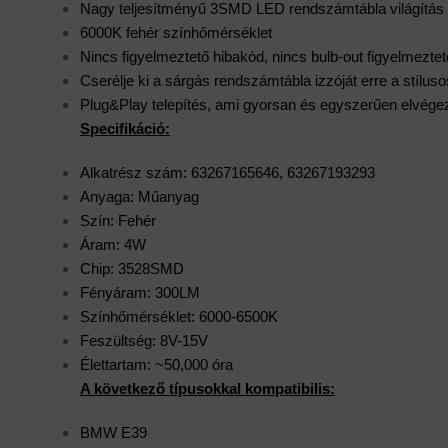
Nagy teljesítményű 3SMD LED rendszámtábla világítás
6000K fehér színhőmérséklet
Nincs figyelmeztető hibakód, nincs bulb-out figyelmezt
Cserélje ki a sárgás rendszámtábla izzóját erre a stíluso
Plug&Play telepítés, ami gyorsan és egyszerűen elvége
Specifikáció:
Alkatrész szám: 63267165646, 63267193293
Anyaga: Műanyag
Szín: Fehér
Áram: 4W
Chip: 3528SMD
Fényáram: 300LM
Színhőmérséklet: 6000-6500K
Feszültség: 8V-15V
Élettartam: ~50,000 óra
A következő típusokkal kompatibilis:
BMW E39