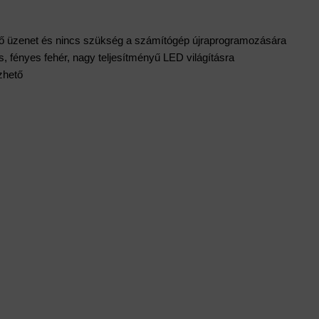
ető üzenet és nincs szükség a számítógép újraprogramozására
s, fényes fehér, nagy teljesítményű LED világításra
zhető