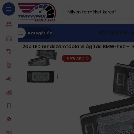
KEZDŐLAP
ÚJDO
Kategóriák
Kezdőlap
Autós kiegészítők
BMW kiegészítők
Egy
2db LED rendszámtábla világítás BMW-hez – ren
-64% AKCIÓ