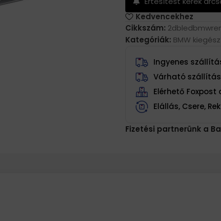
Értesítést kérek árc
Kedvencekhez
Cikkszám:
2dbledbmwren
Kategóriák:
BMW kiegész
Ingyenes szállítás
Várható szállítá
Elérhető Foxpos
Elállás, Csere, R
Fizetési partnerünk a Ba