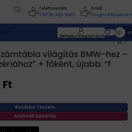
Telefonszám
Email
+36/30 433-6583
info@traffipaxbolt.
RELÉS
0
Belépés / Regisztráció
számtábla világítás BMW-hez –
ériához” + főként, újabb: “f
0
Ft
Kosárba Teszem
Azonnali Vásárlás