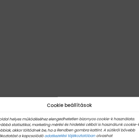
Cookie beállítások
oldal helyes működéséhez elengedhetetlen bizonyos cookie-k használata.
ábbá statisztikai, marketing mérési és hirdetési célból is használunk cookie-k
bbiak, akkor töltődnek be, ha a Rendben gombra kattint. A sütikről bővebb
ékoztatást a kapcsolódó
adatkezelési tájékoztatóban
olvashat