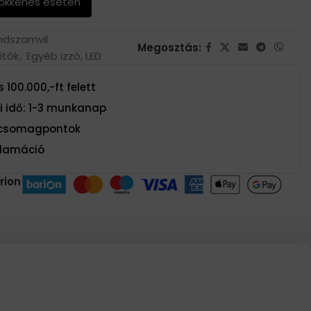
sökkenés esetén
dszamvil
Megosztás:
ítők
,
Egyéb izzó, LED
 100.000,-ft felett
si idő: 1-3 munkanap
t csomagpontok
eklamáció
rion