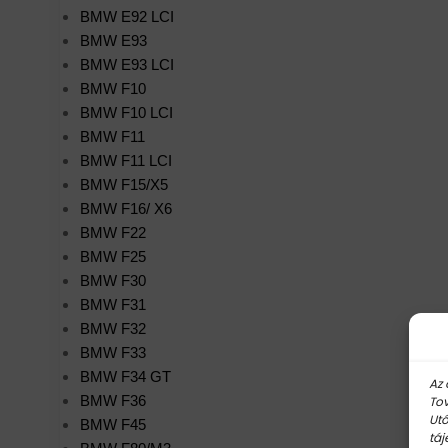
BMW E92 LCI
BMW E93
BMW E93 LCI
BMW F10
BMW F10 LCI
BMW F11
BMW F11 LCI
BMW F15/X5
BMW F16/ X6
BMW F22
BMW F25
BMW F30
BMW F31
BMW F32
BMW F33
BMW F34 GT
Az 
BMW F36
Tov
Utó
BMW F45
táj