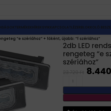
NSÁGOK
TERMÉKEK
HÍREK
GYIK
KAPCSOLAT
LÉZERBLOKKOLÓ BESZE
éb izzó, LED
geteg “e szériához” + főként, újabb: “f szériához”
2db LED rend
rengeteg “e sz
szériához”
8.44
23.729
Ft