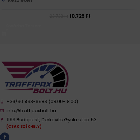
Készleten
10.725
Ft
23.738
Ft
Kosárba Teszem
+36/30 433-6583 (08:00-18:00)
info@traffipaxbolt.hu
1193 Budapest, Derkovits Gyula utca 53.
(CSAK SZÉKHELY)