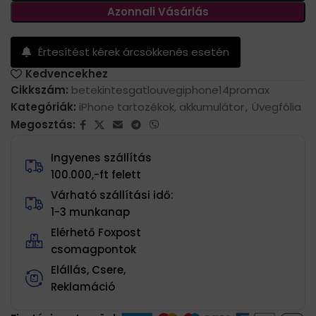
Azonnali Vásárlás
Értesítést kérek árcsökkenés esetén
Kedvencekhez
Cikkszám:
betekintesgatlouvegiphone14promax
Kategóriák:
iPhone tartozékok, akkumulátor
,
Üvegfólia
Megosztás:
Ingyenes szállítás
100.000,-ft felett
Várható szállítási idő:
1-3 munkanap
Elérhető Foxpost
csomagpontok
Elállás, Csere,
Reklamáció