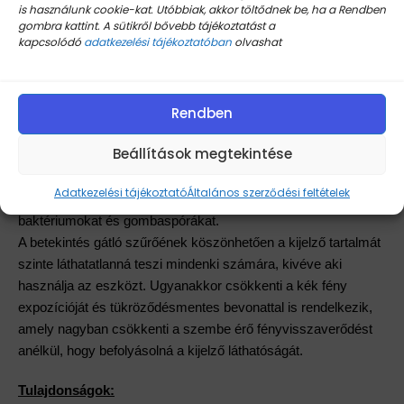
is használunk cookie-kat. Utóbbiak, akkor töltődnek be, ha a Rendben
gombra kattint. A sütikről bővebb tájékoztatást a
kapcsolódó
adatkezelési tájékoztatóban
olvashat
Rendben
Leírás:
Beállítások megtekintése
A kijelzővédő fólia védi az adataidat, az üveg aktív
Adatkezelési tájékoztató
Általános szerződési feltételek
antimicrobiális védelemmel lett ellátva, így elpusztítja a
baktériumokat és gombaspórákat.
A betekintés gátló szűrőének köszönhetően a kijelző tartalmát
szinte láthatatlanná teszi mindenki számára, kivéve aki
használja az eszközt. Ugyanakkor csökkenti a kék fény
expozícióját és tükröződésmentes bevonattal is rendelkezik,
amely nagyban csökkenti a szembe érő fényvisszaverődést
anélkül, hogy befolyásolná a kijelző láthatóságát.
Tulajdonságok: