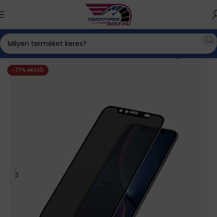
Kezdőlap
iPhone tartozékok, akkumulátor
Üvegfólia
-77% AKCIÓ