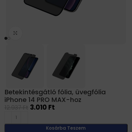
Click to enlarge
Betekintésgátló fólia, üvegfólia
iPhone 14 PRO MAX-hoz
3.010
Ft
12.937
Ft
Kosárba Teszem