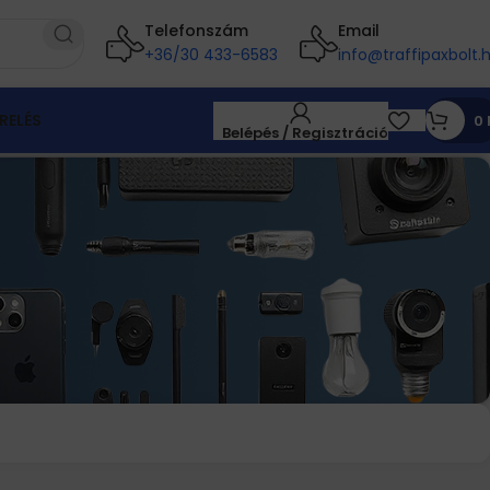
Telefonszám
Email
+36/30 433-6583
info@traffipaxbolt.
RELÉS
0
Belépés / Regisztráció