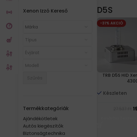
D5S
Xenon Izzó Kereső
-31% AKCIÓ
TRB D5S HID Xe
Szűrés
430
Készleten
Termékkategóriák
1
27.537
Ft
Ajándékötletek
Kosárba Teszem
Autós kiegészítők
Biztonságtechnika