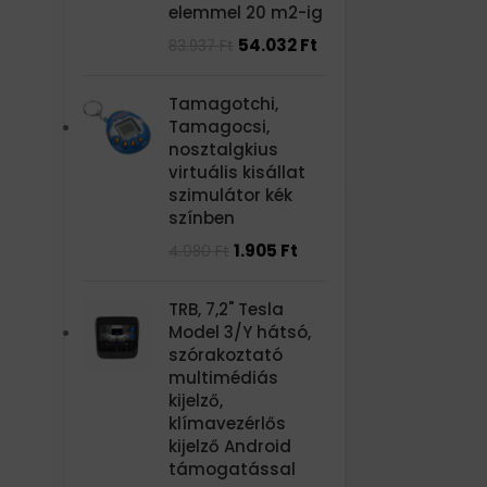
elemmel 20 m2-ig
54.032
Ft
83.937
Ft
Tamagotchi,
Tamagocsi,
nosztalgkius
virtuális kisállat
szimulátor kék
színben
1.905
Ft
4.080
Ft
TRB, 7,2" Tesla
Model 3/Y hátsó,
szórakoztató
multimédiás
kijelző,
klímavezérlős
kijelző Android
támogatással