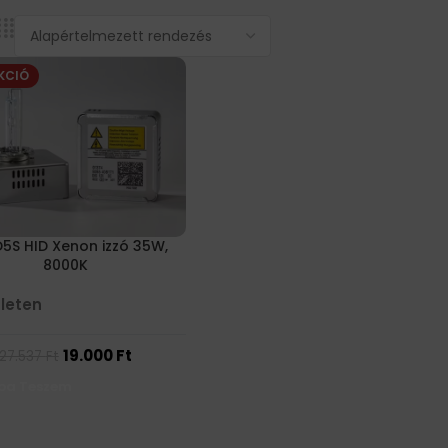
KCIÓ
D5S HID Xenon izzó 35W,
8000K
leten
19.000
Ft
27.537
Ft
ba Teszem