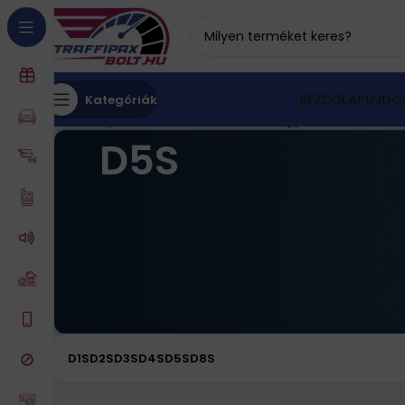
KEZDŐLAP
ÚJDO
Kategóriák
Kezdőlap
Xenon izzó
Xenon izzó (gyári)
D5S
Mind a(
D5S
D1S
D2S
D3S
D4S
D5S
D8S