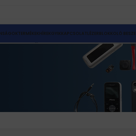
NSÁGOK
TERMÉKEK
HÍREK
GYIK
KAPCSOLAT
LÉZERBLOKKOLÓ BESZE
z) 3 találat megjelenítve