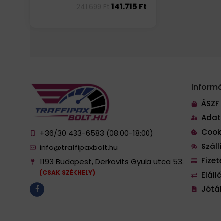
141.715
Ft
241.699
Ft
Inform
ÁSZF
Adat
Cook
+36/30 433-6583 (08:00-18:00)
Szál
info@traffipaxbolt.hu
Fize
1193 Budapest, Derkovits Gyula utca 53.
(CSAK SZÉKHELY)
Eláll
Jótál