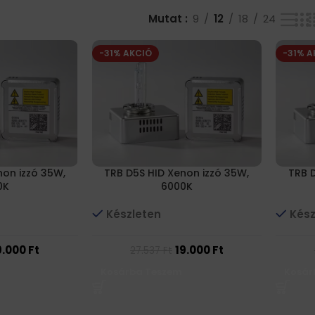
Mutat
9
12
18
24
-31% AKCIÓ
-31% A
non izzó 35W,
TRB D5S HID Xenon izzó 35W,
TRB 
0K
6000K
Készleten
Kész
9.000
Ft
19.000
Ft
27.537
Ft
Kosárba Teszem
Kosár