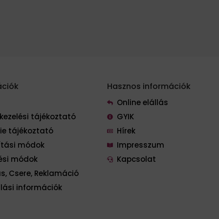
ációk
Hasznos információk
Online elállás
kezelési tájékoztató
GYIK
ie tájékoztató
Hírek
lítási módok
Impresszum
tési módok
Kapcsolat
ás, Csere, Reklamáció
lási információk