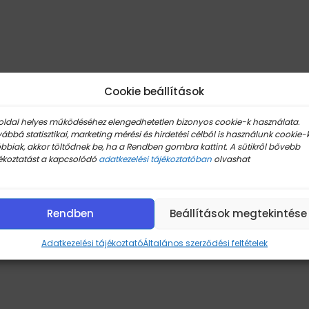
Cookie beállítások
oldal helyes működéséhez elengedhetetlen bizonyos cookie-k használata.
ábbá statisztikai, marketing mérési és hirdetési célból is használunk cookie-k
bbiak, akkor töltődnek be, ha a Rendben gombra kattint. A sütikről bővebb
ékoztatást a kapcsolódó
adatkezelési tájékoztatóban
olvashat
Rendben
Beállítások megtekintése
Adatkezelési tájékoztató
Általános szerződési feltételek