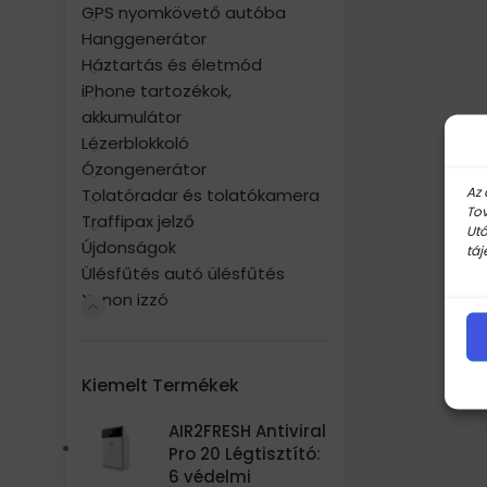
GPS nyomkövető autóba
Hanggenerátor
Háztartás és életmód
iPhone tartozékok,
akkumulátor
Lézerblokkoló
Ózongenerátor
Az 
Tolatóradar és tolatókamera
Tov
Traffipax jelző
Utó
Újdonságok
táj
Ülésfűtés autó ülésfűtés
Xenon izzó
Kiemelt Termékek
AIR2FRESH Antiviral
Pro 20 Légtisztító:
6 védelmi