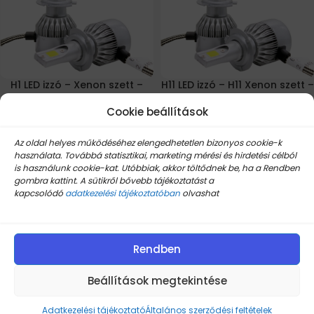
H1 LED izzó – Xenon szett –
H11 LED izzó – H11 Xenon szett –
Trafó nélkül működő, 6000K,
Trafó nélkül működő, 6000K,
36W LED-Xenon hybrid
Cookie beállítások
36W LED-Xenon hybrid
Készleten
Készleten
Az oldal helyes működéséhez elengedhetetlen bizonyos cookie-k
használata. Továbbá statisztikai, marketing mérési és hirdetési célból
is használunk cookie-kat. Utóbbiak, akkor töltődnek be, ha a Rendben
5.230
Ft
5.110
Ft
10.345
Ft
12.620
Ft
gombra kattint. A sütikről bővebb tájékoztatást a
kapcsolódó
adatkezelési tájékoztatóban
olvashat
Kosárba Teszem
Kosárba Teszem
-64% AKCIÓ
-48% AKCIÓ
Rendben
Beállítások megtekintése
Adatkezelési tájékoztató
Általános szerződési feltételek