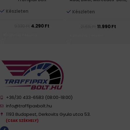
Volkswagen autókba 6000K
Készleten
Készleten
4.290
Ft
11.990
Ft
9.930
Ft
21.615
Ft
Kosárba Teszem
Kosárba Teszem
+36/30 433-6583 (08:00-18:00)
info@traffipaxbolt.hu
1193 Budapest, Derkovits Gyula utca 53.
(CSAK SZÉKHELY)