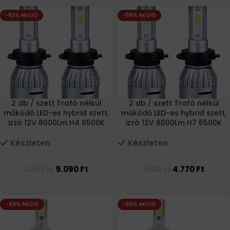
-63% AKCIÓ
-59% AKCIÓ
2 db / szett Trafó nélkül
2 db / szett Trafó nélkül
működő LED-es hybrid szett,
működő LED-es hybrid szett,
izzó 12V 8000Lm H4 6500K
izzó 12V 8000Lm H7 6500K
Készleten
Készleten
5.090
Ft
4.770
Ft
13.675
Ft
11.525
Ft
Kosárba Teszem
Kosárba Teszem
-49% AKCIÓ
-60% AKCIÓ