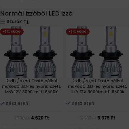
Normál izzóból LED izzó
Szűrők
-61% AKCIÓ
-61% AKCIÓ
2 db / szett Trafó nélkül
2 db / szett Trafó nélkül
működő LED-es hybrid szett,
működő LED-es hybrid szett,
izzó 12V 8000Lm H1 6500K
izzó 12V 8000Lm H11 6500K
Készleten
Készleten
4.620
Ft
5.375
Ft
11.760
Ft
13.955
Ft
Kosárba Teszem
Kosárba Teszem