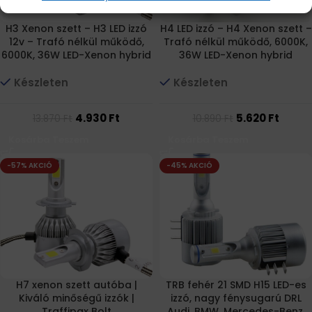
H3 Xenon szett – H3 LED izzó
H4 LED izzó – H4 Xenon szett –
12v – Trafó nélkül működő,
Trafó nélkül működő, 6000K,
6000K, 36W LED-Xenon hybrid
36W LED-Xenon hybrid
Készleten
Készleten
4.930
Ft
5.620
Ft
13.870
Ft
10.890
Ft
Kosárba Teszem
Kosárba Teszem
-57% AKCIÓ
-45% AKCIÓ
H7 xenon szett autóba |
TRB fehér 21 SMD H15 LED-es
Kiváló minőségű izzók |
izzó, nagy fénysugarú DRL
Traffipax Bolt
Audi, BMW, Mercedes-Benz,