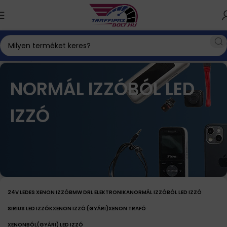
Kezdőlap
Xenon izzó
Normál izzóból LED izzó
NORMÁL IZZÓBÓL LED
IZZÓ
24V LEDES XENON IZZÓ
BMW DRL ELEKTRONIKA
NORMÁL IZZÓBÓL LED IZZÓ
SIRIUS LED IZZÓK
XENON IZZÓ (GYÁRI)
XENON TRAFÓ
XENONBÓL(GYÁRI) LED IZZÓ