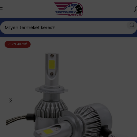
Kezdőlap
Xenon izzó
Normál izzóból LED izzó
-57% AKCIÓ