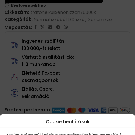
Kedvencekhez
Cikkszám:
trafonelkulixenonizzoh76000k
Kategóriák:
Normál izzóból LED izzó
,
Xenon izzó
Megosztás:
Ingyenes szállítás
100.000,-ft felett
Várható szállítási idő:
1-3 munkanap
Elérhető Foxpost
csomagpontok
Elállás, Csere,
Reklamáció
Fizetési partnerünk
a Barion
Cookie beállítások
Az oldal helyes működéséhez elengedhetetlen bizonyos cookie-k