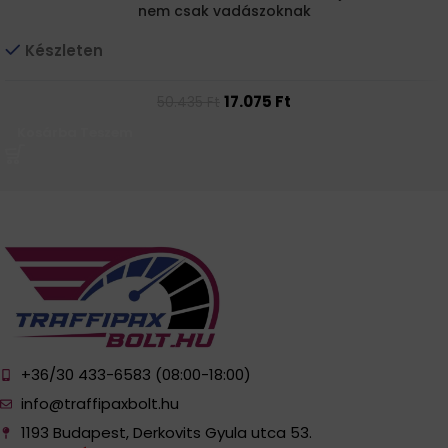
nem csak vadászoknak
Készleten
17.075
Ft
50.435
Ft
Kosárba Teszem
+36/30 433-6583 (08:00-18:00)
info@traffipaxbolt.hu
1193 Budapest, Derkovits Gyula utca 53.