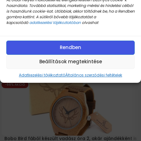
használata. Továbbá statisztikai, marketing mérési és hirdetési célból
is használunk cookie-kat. Utóbbiak, akkor töltődnek be, ha a Rendben
Leírás
gombra kattint. A sütikről bővebb tájékoztatást a
kapcsolódó
adatkezelési tájékoztatóban
olvashat
H7 xenon szett, H7 xenon izzó autóba. Tartós, szuper
minőségű termékek elérhető árakon a Traffipax
Boltban. Tekintsd meg kínálatunkat!
Rendben
Beállítások megtekintése
Kiemelt termékek
Adatkezelési tájékoztató
Általános szerződési feltételek
-66% AKCIÓ
Bobo Bird fából készült vadász óra 2, akár ajándékként is