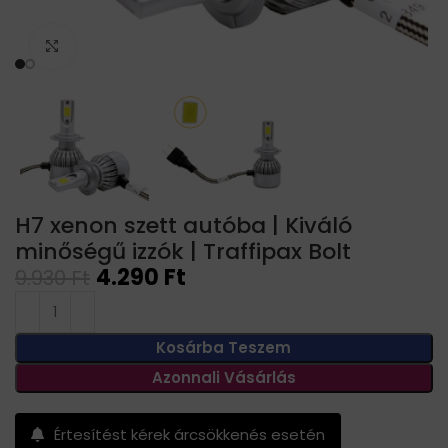
Click to enlarge
H7 xenon szett autóba | Kiváló
minőségű izzók | Traffipax Bolt
4.290
Ft
9.930
Ft
Kosárba Teszem
Azonnali Vásárlás
Értesítést kérek árcsökkenés esetén