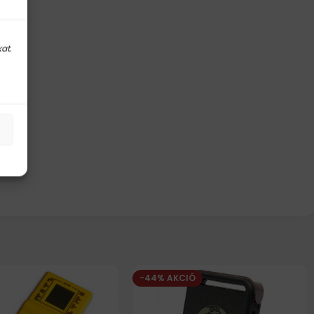
at.
-44% AKCIÓ