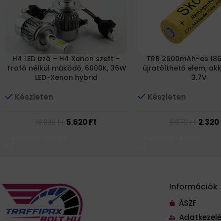
H4 LED izzó – H4 Xenon szett –
TRB 2600mAh-es 1865
Trafó nélkül működő, 6000K, 36W
újratölthető elem, a
LED-Xenon hybrid
3.7V
Készleten
Készleten
5.620
Ft
2.320
10.890
Ft
6.070
Ft
Kosárba Teszem
Kosárba Teszem
Információk
ÁSZF
Adatkezelé