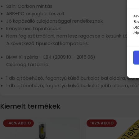
Szín: Carbon mintás
ABS+PC anyagból készült
Az 
Jó kopásálló tulajdonsággal rendelkeznek
Tov
Utó
Kényelmes tapintásúak
táj
Nem fog szétmállani, nem lesz ragacsos a kezünk tőle
A következő típusokkal kompatibilis:
BMW X1 széria – E84 (2009.10 – 2015.06)
Csomag tartalma:
1 db ajtóbehúzó, fogantyú külső burkolat bal oldalra, előr
1 db ajtóbehúzó, fogantyú külső burkolat jobb oldalra, elő
Kiemelt termékek
-48% AKCIÓ
-62% AKCIÓ