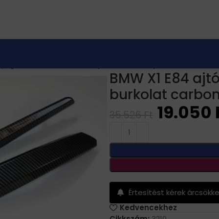
nyag elemek
BMW X1 E84 ajtóbehúzó , kapaszkodó külső 
BMW X1 E84 ajt
burkolat carbon
19.050
35.526
Ft
Értesítést kérek árcsökk
Kedvencekhez
Cikkszám:
3210