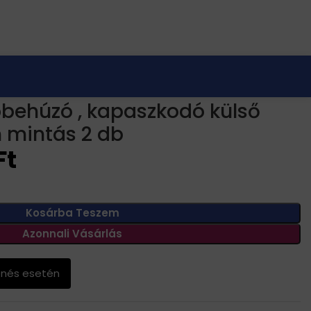
burkolat carbon mintás 2 db
óbehúzó , kapaszkodó külső
 mintás 2 db
Ft
Kosárba Teszem
Azonnali Vásárlás
enés esetén