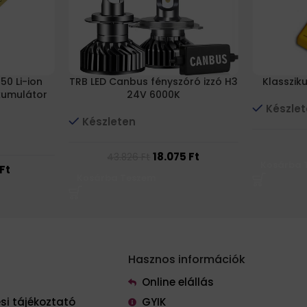
0 Li-ion
TRB LED Canbus fényszóró izzó H3
Klassziku
kkumulátor
24V 6000K
Készle
Készleten
18.075
Ft
43.826
Ft
Kosárba 
Ft
Kosárba Teszem
Hasznos információk
Online elállás
si tájékoztató
GYIK