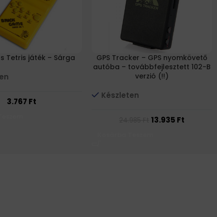
s Tetris játék – Sárga
GPS Tracker – GPS nyomkövető
autóba – továbbfejlesztett 102-B
verzió (!!)
ten
Készleten
3.767
Ft
Teszem
13.935
Ft
24.985
Ft
Kosárba Teszem