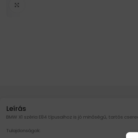
Click to enlarge
Leírás
BMW X1 széria E84 típusaihoz is jó minőségű, tartós cser
Tulajdonságok: