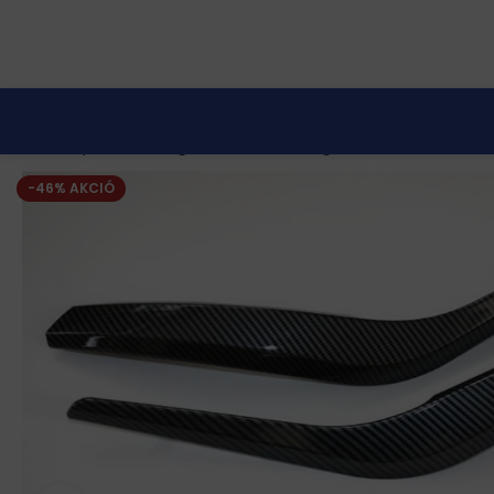
Kezdőlap
Autós kiegészítők
BMW kiegészítők
Belső műa
-46% AKCIÓ