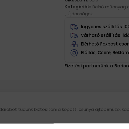
Kategóriák:
Belső műanyag 
,
Újdonságok
Ingyenes szállítás 100
Várható szállítási i
Elérhető Foxpost cs
Elállás, Csere, Rekla
Fizetési partnerünk a Barion
edarabot tudunk biztosítani a kopott, csúnya ajtóbehúzó, ka