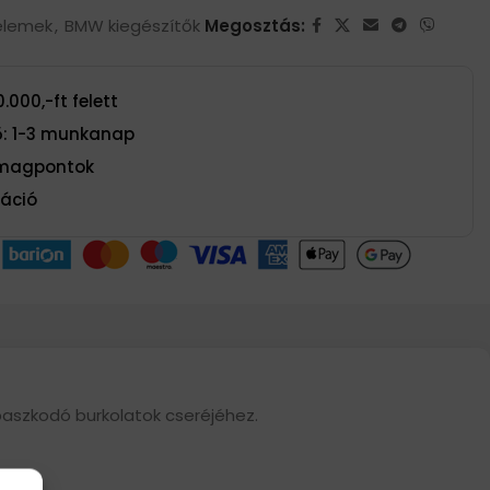
elemek
,
BMW kiegészítők
Megosztás:
.000,-ft felett
dő: 1-3 munkanap
omagpontok
máció
paszkodó burkolatok cseréjéhez.