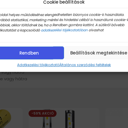
Cookie beállítások
oldal helyes működéséhez elengedhetetlen bizonyos cookie-k használata.
ábbá statisztikai, marketing mérési és hirdetési célból is használunk cookie-k
bbiak, akkor töltődnek be, ha a Rendben gombra kattint. A sütikről bővebb
ékoztatást a kapcsolódó
adatkezelési tájékoztatóban
olvashat
Rendben
Beállítások megtekintése
Adatkezelési tájékoztató
Általános szerződési feltételek
e vagy hátra
re vagy hátra
-59% AKCIÓ