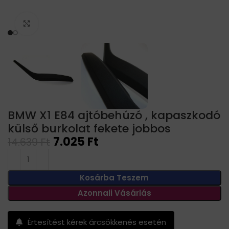
Click to enlarge
BMW X1 E84 ajtóbehúzó , kapaszkodó
külső burkolat fekete jobbos
7.025
Ft
14.639
Ft
Kosárba Teszem
Azonnali Vásárlás
Értesítést kérek árcsökkenés esetén