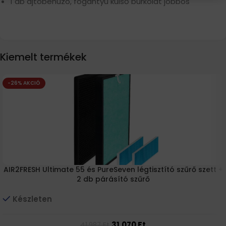
1 db ajtóbehúzó, fogantyú külső burkolat jobbos
Kiemelt termékek
-26% AKCIÓ
AIR2FRESH Ultimate 55 és PureSeven légtisztító szűrő szett +
2 db párásító szűrő
Készleten
31.070
Ft
41.987
Ft