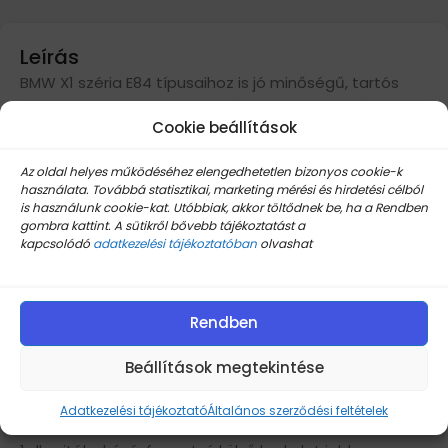
Leírás
BMW X1 széria E84 típusaihoz is jó minőségű, tartós
cseredarabot tudunk biztosítani a kopott, csúnya
Cookie beállítások
ajtóbehúzó, kapaszkodó burkolatok cseréjéhez.
Az oldal helyes működéséhez elengedhetetlen bizonyos cookie-k
Tulajdonságok:
használata. Továbbá statisztikai, marketing mérési és hirdetési célból
is használunk cookie-kat. Utóbbiak, akkor töltődnek be, ha a Rendben
Szín: Fekete
gombra kattint. A sütikről bővebb tájékoztatást a
ABS+PC anyagból készült
kapcsolódó
adatkezelési tájékoztatóban
olvashat
Jó kopásálló tulajdonsággal rendelkeznek
Kényelmes tapintásúak
Nem fog szétmállani, nem lesz ragacsos a kezünk tőle
Rendben
A következő típusokkal kompatibilis:
Beállítások megtekintése
BMW X1 széria – E84 (2009.10 – 2015.06)
Csomag tartalma:
Adatkezelési tájékoztató
Általános szerződési feltételek