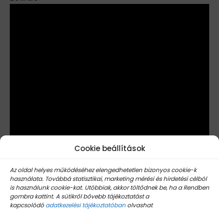
Cookie beállítások
Az oldal helyes működéséhez elengedhetetlen bizonyos cookie-k
használata. Továbbá statisztikai, marketing mérési és hirdetési célból
is használunk cookie-kat. Utóbbiak, akkor töltődnek be, ha a Rendben
gombra kattint. A sütikről bővebb tájékoztatást a
kapcsolódó
adatkezelési tájékoztatóban
olvashat