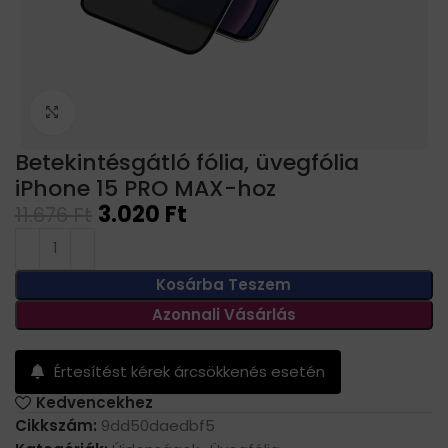
Click to enlarge
Betekintésgátló fólia, üvegfólia
iPhone 15 PRO MAX-hoz
3.020
Ft
11.676
Ft
Kosárba Teszem
Azonnali Vásárlás
Értesítést kérek árcsökkenés esetén
Kedvencekhez
Cikkszám:
9dd50daedbf5