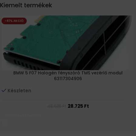
Kiemelt termékek
-41% AKCIÓ
BMW 5 F07 Halogén fényszóró TMS vezérlő modul
63117304906
Készleten
28.725
Ft
48.685
Ft
Kosárba Teszem