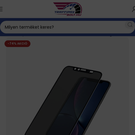
Kezdőlap
iPhone tartozékok, akkumulátor
Üvegfólia
-74% AKCIÓ