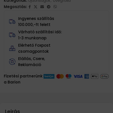
Kategóriák:
Újdonságok
,
Üvegfólia
Megosztás:
Ingyenes szállítás
100.000,-ft felett
Várható szállítási idő:
1-3 munkanap
Elérhető Foxpost
csomagpontok
Elállás, Csere,
Reklamáció
Fizetési partnerünk
a Barion
Leírás