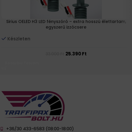
Sirius OELED H3 LED fényszóró – extra hosszú élettartam,
egyszerű izzócsere
Készleten
25.390
Ft
33.000
Ft
Kosárba Teszem
+36/30 433-6583 (08:00-18:00)