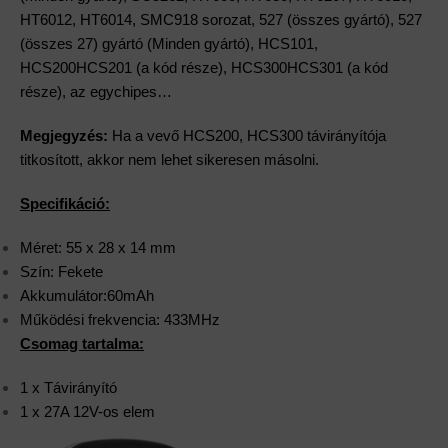
HT6012, HT6014, SMC918 sorozat, 527 (összes gyártó), 527
(összes 27) gyártó (Minden gyártó), HCS101,
HCS200HCS201 (a kód része), HCS300HCS301 (a kód
része), az egychipes…
Megjegyzés:
Ha a vevő HCS200, HCS300 távirányítója
titkosított, akkor nem lehet sikeresen másolni.
Specifikáció:
Méret: 55 x 28 x 14 mm
Szín: Fekete
Akkumulátor:60mAh
Működési frekvencia: 433MHz
Csomag tartalma:
1 x Távirányító
1 x 27A 12V-os elem