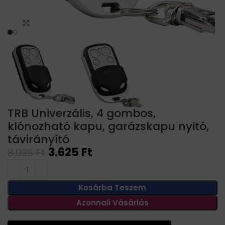
Click to enlarge
TRB Univerzális, 4 gombos,
klónozható kapu, garázskapu nyitó,
távirányító
3.625
Ft
8.936
Ft
Kosárba Teszem
Azonnali Vásárlás