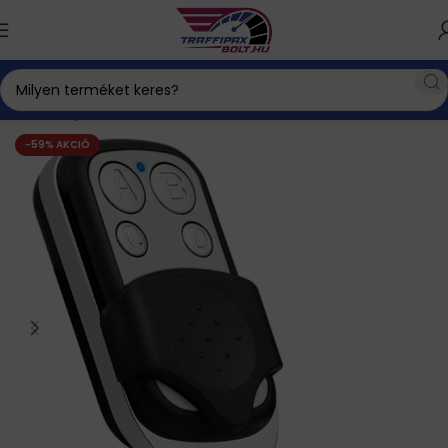
Kezdőlap
Háztartás és életmód
Életmód
-59% AKCIÓ