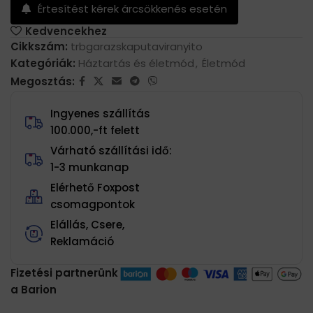
Értesítést kérek árcsökkenés esetén
Kedvencekhez
Cikkszám:
trbgarazskaputaviranyito
Kategóriák:
Háztartás és életmód
,
Életmód
Megosztás:
Ingyenes szállítás
100.000,-ft felett
Várható szállítási idő:
1-3 munkanap
Elérhető Foxpost
csomagpontok
Elállás, Csere,
Reklamáció
Fizetési partnerünk
a Barion