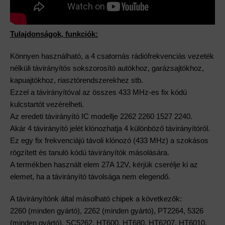
Tulajdonságok, funkciók:
Könnyen használható, a 4 csatornás rádiófrekvenciás vezeték
nélküli távirányítós sokszorosító autókhoz, garázsajtókhoz,
kapuajtókhoz, riasztórendszerekhez stb.
Ezzel a távirányítóval az összes 433 MHz-es fix kódú
kulcstartót vezérelheti.
Az eredeti távirányító IC modellje 2262 2260 1527 2240.
Akár 4 távirányító jelét klónozhatja 4 különböző távirányítóról.
Ez egy fix frekvenciájú távoli klónozó (433 MHz) a szokásos
rögzített és tanuló kódú távirányítók másolására.
A termékben használt elem 27A 12V, kérjük cserélje ki az
elemet, ha a távirányító távolsága nem elegendő.
A távirányítónk által másolható chipek a következők:
2260 (minden gyártó), 2262 (minden gyártó), PT2264, 5326
(minden gyártó), SC5262, HT600, HT680, HT6207, HT6010,