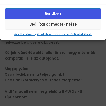
5 széria GT F07 2010-2017
1 széria 2012-2019
Rendben
2 széria 2014-2019
3 széria F30 2013-2019
Beállítások megtekintése
3 széria GT 2013-2019
4 széria 2013-2019
Adatkezelési tájékoztató
Általános szerződési feltételek
Telepítés:
Távolítsa el az eredeti alkatrészt és
helyezze be a csere alkatrészt.
Kérjük, vásárlás előtt ellenőrizze, hogy a termék
kompatibilis-e az autójához.
Megjegyzés:
Csak fedél, nem a teljes gomb!
Csak bal kormányos autóhoz megfelelő!
A „B” modell nem megfelelő a BMW X5 X6
típusokhoz!