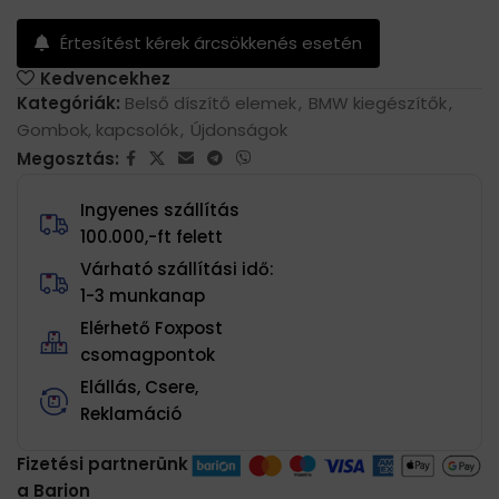
Értesítést kérek árcsökkenés esetén
Kedvencekhez
Kategóriák:
Belső díszítő elemek
,
BMW kiegészítők
,
Gombok, kapcsolók
,
Újdonságok
Megosztás:
Ingyenes szállítás
100.000,-ft felett
Várható szállítási idő:
1-3 munkanap
Elérhető Foxpost
csomagpontok
Elállás, Csere,
Reklamáció
Fizetési partnerünk
a Barion