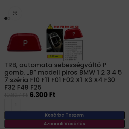
Click to enlarge
TRB, automata sebességváltó P
gomb, „B” modell piros BMW 1 2 3 4 5
7 széria F10 F11 F01 F02 X1 X3 X4 F30
F32 F48 F25
6.300
Ft
10.827
Ft
Kosárba Teszem
Azonnali Vásárlás