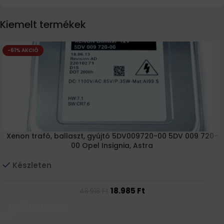
Kiemelt termékek
-61% AKCIÓ
Xenon trafó, ballaszt, gyújtó 5DV009720-00 5DV 009 720-
00 Opel Insignia, Astra
Készleten
18.985
Ft
48.918
Ft
Kosárba Teszem