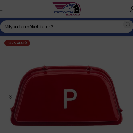
Autós kiegészítők
BMW kiegészítők
Gombok, kapcsolók
-42% AKCIÓ