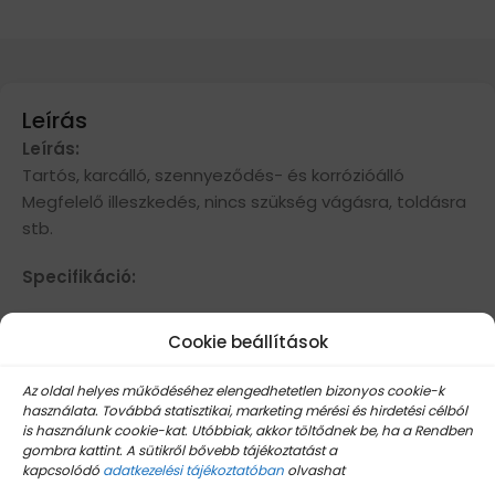
Leírás
Leírás:
Tartós, karcálló, szennyeződés- és korrózióálló
Megfelelő illeszkedés, nincs szükség vágásra, toldásra
stb.
Specifikáció:
Anyag: Magas minőségű ABS
Cookie beállítások
Mennyiség: 1db
A következő modellekkel kompatibilis:
Az oldal helyes működéséhez elengedhetetlen bizonyos cookie-k
használata. Továbbá statisztikai, marketing mérési és hirdetési célból
X3 F25 2011-2016
is használunk cookie-kat. Utóbbiak, akkor töltődnek be, ha a Rendben
gombra kattint. A sütikről bővebb tájékoztatást a
X4 F26 2013-2016
kapcsolódó
adatkezelési tájékoztatóban
olvashat
5 széria F10 F18 2011-2017