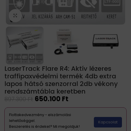
Click to enlarge
LaserTrack Flare R4: Aktív lézeres
traffipaxvédelmi termék 4db extra
lapos hátsó szenzorral 2db vékony
rendszámtábla keretben
650.100
Ft
897.300
Ft
Flottakedvezmény - elszámolási
lehetőséggel.
Kapcsolat
Beszerelés is érdekel? Mi megoldjuk!