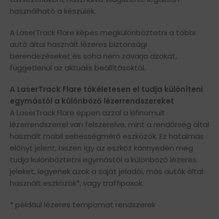
használható a készülék.
A LaserTrack Flare képes megkülönböztetni a többi
autó által használt lézeres biztonsági
berendezéseket és soha nem zavarja azokat,
függetlenül az aktuális beállításoktól.
A LaserTrack Flare tökéletesen el tudja különíteni
egymástól a különböző lézerrendszereket
A LaserTrack Flare éppen azzal a kifinomult
lézerrendszerrel van felszerelve, mint a rendőrség által
használt mobil sebességmérő eszközök. Ez hatalmas
előnyt jelent, hiszen így az eszköz könnyedén meg
tudja különböztetni egymástól a különböző lézeres
jeleket, legyenek azok a saját jeladói, más autók által
használt eszközök*, vagy traffipaxok.
* például lézeres tempomat rendszerek