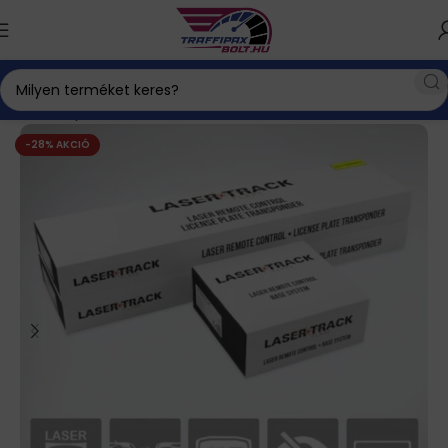
Kezdőlap
Lézerblokkoló
-28% AKCIÓ