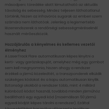
másodperc töredéke alatt kimutatható az aktuális
távolság és sebesség. Mindez teljesen láthatatlanul
történik, hiszen az infravörös sugarak az emberi szem
számára nem láthatóak. Jelenleg a legismertebb
lézerrendszerek a rendőrségi sebességméréseknél
használt mérőeszközök.
Hozzájárulás a kényelmes és kellemes vezetői
élményhez
A LaserTrack Flare automatikusan képes kinyitni a
kerti- vagy garázskapuját, amelyhez még egy gombot
sem kell megnyomnia, hiszen ahogy a rendszer
érzékeli a jármű közeledtét, a transzponderek elküldik
szükséges kódokat és a kapu automatikusan kinyílik.
Bztonsági okokból a rendszer több, mint 4 milliárd
különböző kódot használ, továbbá minden járműhöz
beállítható egy egyedi kód (maximálisan 50 jármű
egyedi kódját képes tárolni a rendszer). Ezáltal
távvezérlőként használva világszerte legálisan