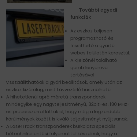
További egyedi
funkciók
Az eszköz teljesen
programozható és
frissíthető a gyártó
webes felületén keresztül.
A kijelzőnél található
gomb lenyomva
tartásával
visszaállíthatóak a gyári beállítások, amely után az
eszköz kizárólag, mint távvezérlő használható.
A hihetetlenül apró méretű transzponderek
mindegyike egy nagyteljesítményű, 32bit-es, 180 MHz-
es processzorral láttuk el, hogy még a legzordabb
körülmények között is kiváló teljesítményt nyújtsanak.
A LaserTrack transzponderek burkolata speciális
hőtechnikai öntési folyamattal készülnek, hogy a