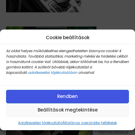
Cookie beállítások
Az oldal helyes működéséhez elengedhetetlen bizonyos cookie-k
használata. Továbbá statisztikai, marketing mérési és hirdetési célból
is használunk cookie-kat. Utóbbiak, akkor töltődnek be, ha a Rendben
gombra kattint. A sütikről bővebb tájékoztatást a
kapcsolódó
adatkezelési tájékoztatóban
olvashat
Rendben
Láthatatlan
Beállítások megtekintése
beszerelés
A szenzorok
Adatkezelési tájékoztató
Általános szerződési feltételek
teljesen
láthatatlanul