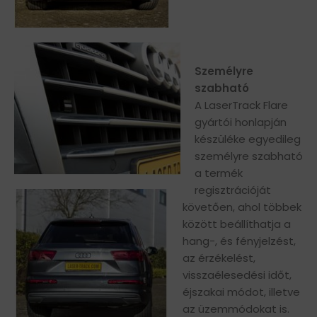
Személyre
szabható
A LaserTrack Flare
gyártói honlapján
készüléke egyedileg
személyre szabható
a termék
regisztrációját
követően, ahol többek
között beállíthatja a
hang-, és fényjelzést,
az érzékelést,
visszaélesedési időt,
éjszakai módot, illetve
az üzemmódokat is.