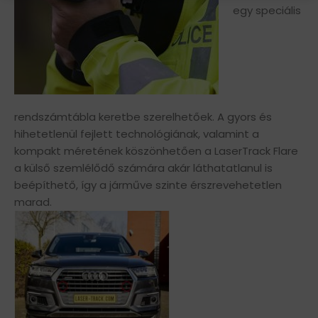
egy speciális
rendszámtábla keretbe szerelhetőek. A gyors és
hihetetlenül fejlett technológiának, valamint a
kompakt méretének köszönhetően a LaserTrack Flare
a külső szemlélődő számára akár láthatatlanul is
beépíthető, így a járműve szinte érszrevehetetlen
marad.