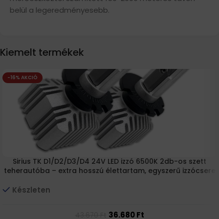
belül a legeredményesebb.
Kiemelt termékek
-16% AKCIÓ
Sirius TK D1/D2/D3/D4 24V LED izzó 6500K 2db-os szett
teherautóba – extra hosszú élettartam, egyszerű izzócsere
Készleten
36.680
Ft
43.670
Ft