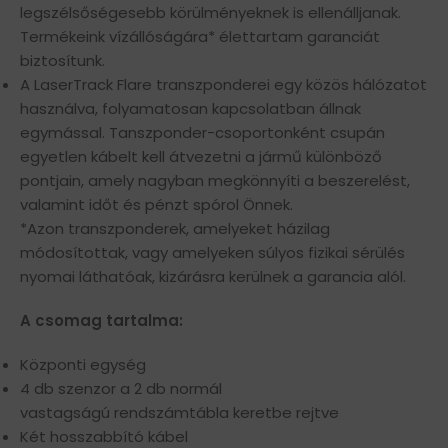
legszélsőségesebb körülményeknek is ellenálljanak.
Termékeink vízállóságára* élettartam garanciát
biztosítunk.
A LaserTrack Flare transzponderei egy közös hálózatot
használva, folyamatosan kapcsolatban állnak
egymással. Tanszponder-csoportonként csupán
egyetlen kábelt kell átvezetni a jármű különböző
pontjain, amely nagyban megkönnyíti a beszerelést,
valamint időt és pénzt spórol Önnek.
*Azon transzponderek, amelyeket házilag
módosítottak, vagy amelyeken súlyos fizikai sérülés
nyomai láthatóak, kizárásra kerülnek a garancia alól.
A csomag tartalma:
Központi egység
4 db szenzor a 2 db normál
vastagságú rendszámtábla keretbe rejtve
Két hosszabbító kábel