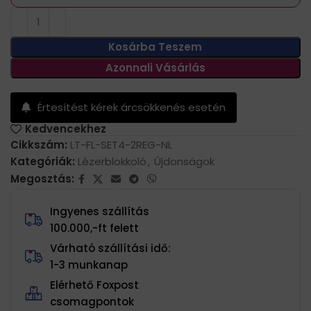
Kosárba Teszem
Azonnali Vásárlás
Értesítést kérek árcsökkenés esetén
Kedvencekhez
Cikkszám:
LT-FL-SET4-2REG-NL
Kategóriák:
Lézerblokkoló
,
Újdonságok
Megosztás:
Ingyenes szállítás
100.000,-ft felett
Várható szállítási idő:
1-3 munkanap
Elérhető Foxpost
csomagpontok