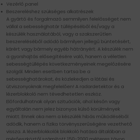
Vezérlő panel
Beszereléshez szükséges alkatrészek
A gyártó és forgalmazó semmilyen felelősséget nem
vállal a sebességhatár túllépéséből és/vagy a
készülék használatából, vagy a szakszerűtlen
beszereléséből adódó bármilyen jellegű büntetésért,
kárért vagy bármely egyéb hátrányért. A készülék nem
a gyorshajtás elősegítésére való, hanem a véletlen
sebességtúllépés következményeinek megelőzésére
szolgál. Minden esetben tartsa be a
sebességhatárokat, és közlekedjen a látási és
útviszonyoknak megfelelően! A radardetektor és a
lézerblokkoló nem tévedhetetlen eszköz.
Előfordulhatnak olyan szituációk, ahol későn vagy
egyáltalán nem jelez bizonyos külső körülmények
miatt. Ennek oka nem a készülék hibás működéséből
adódik, hanem a fizika törvényszerűségére vezethető
vissza. A lézerblokkolók blokkoló hatása általában a
mérőeszköztől számított 150-2000 méteres távon