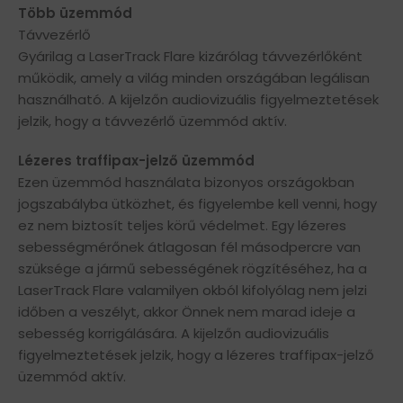
Több üzemmód
Távvezérlő
Gyárilag a LaserTrack Flare kizárólag távvezérlőként
működik, amely a világ minden országában legálisan
használható. A kijelzőn audiovizuális figyelmeztetések
jelzik, hogy a távvezérlő üzemmód aktív.
Lézeres traffipax-jelző üzemmód
Ezen üzemmód használata bizonyos országokban
jogszabályba ütközhet, és figyelembe kell venni, hogy
ez nem biztosít teljes körű védelmet. Egy lézeres
sebességmérőnek átlagosan fél másodpercre van
szüksége a jármű sebességének rögzítéséhez, ha a
LaserTrack Flare valamilyen okból kifolyólag nem jelzi
időben a veszélyt, akkor Önnek nem marad ideje a
sebesség korrigálására. A kijelzőn audiovizuális
figyelmeztetések jelzik, hogy a lézeres traffipax-jelző
üzemmód aktív.