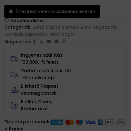
Értesítést kérek árcsökkenés esetén
Kedvencekhez
Kategóriák:
Belső díszítő elemek
,
BMW kiegészítők
,
Gombok, kapcsolók
,
Újdonságok
Megosztás:
Ingyenes szállítás
100.000,-ft felett
Várható szállítási idő:
1-3 munkanap
Elérhető Foxpost
csomagpontok
Elállás, Csere,
Reklamáció
Fizetési partnerünk
a Barion