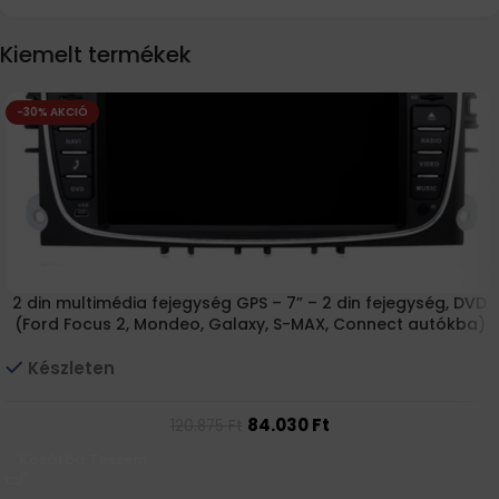
Kiemelt termékek
-30% AKCIÓ
2 din multimédia fejegység GPS – 7” – 2 din fejegység, DVD
(Ford Focus 2, Mondeo, Galaxy, S-MAX, Connect autókba)
Készleten
84.030
Ft
120.875
Ft
Kosárba Teszem