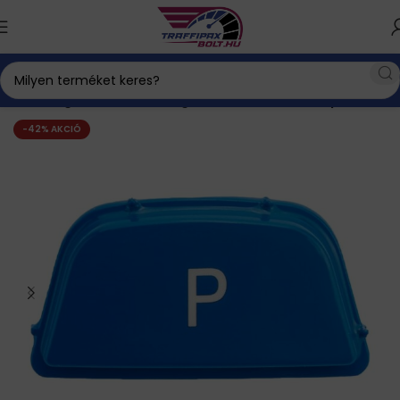
Autós kiegészítők
BMW kiegészítők
Gombok, kapcsolók
-42% AKCIÓ