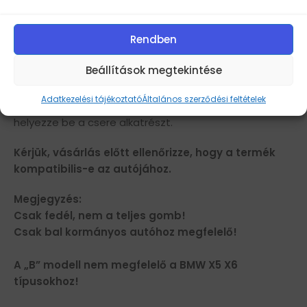
5 széria GT F07 2010-2017
1 széria 2012-2019
Rendben
2 széria 2014-2019
3 széria F30 2013-2019
Beállítások megtekintése
3 széria GT 2013-2019
4 széria 2013-2019
Adatkezelési tájékoztató
Általános szerződési feltételek
Telepítés:
Távolítsa el az eredeti alkatrészt és
helyezze be a csere alkatrészt.
Kérjük, vásárlás előtt ellenőrizze, hogy a termék
kompatibilis-e az autójához.
Megjegyzés:
Csak fedél, nem a teljes gomb!
Csak bal kormányos autóhoz megfelelő!
A „B” modell nem megfelelő a BMW X5 X6
típusokhoz!