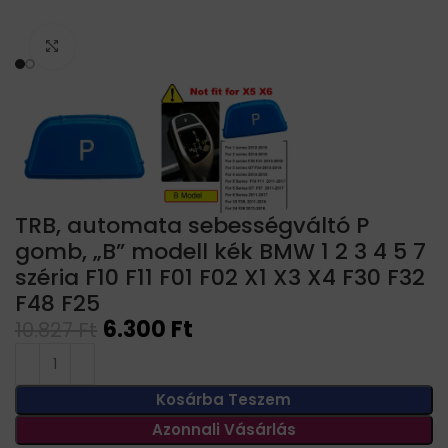
Click to enlarge
TRB, automata sebességváltó P
gomb, „B” modell kék BMW 1 2 3 4 5 7
széria F10 F11 F01 F02 X1 X3 X4 F30 F32
F48 F25
6.300
Ft
10.827
Ft
Kosárba Teszem
Azonnali Vásárlás