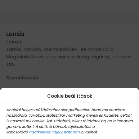
Leírás
Leírás:
Tartós, karcálló, szennyeződés- és korrózióálló
Megfelelő illeszkedés, nincs szükség vágásra, toldásra
stb.
Specifikáció:
Anyag: Magas minőségű ABS
Cookie beállítások
Mennyiség: 1db
A következő modellekkel kompatibilis:
Az oldal helyes működéséhez elengedhetetlen bizonyos cookie-k
használata. Továbbá statisztikai, marketing mérési és hirdetési célból
X3 F25 2011-2016
is használunk cookie-kat. Utóbbiak, akkor töltődnek be, ha a Rendben
gombra kattint. A sütikről bővebb tájékoztatást a
X4 F26 2013-2016
kapcsolódó
adatkezelési tájékoztatóban
olvashat
5 széria F10 F18 2011-2017