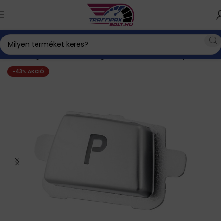
Autós kiegészítők
BMW kiegészítők
Gombok, kapcsolók
-43% AKCIÓ