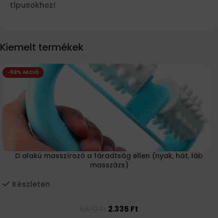
típusokhoz!
Kiemelt termékek
-59% AKCIÓ
D alakú masszírozó a fáradtság ellen (nyak, hát, láb
masszázs)
Készleten
2.335
Ft
5.670
Ft