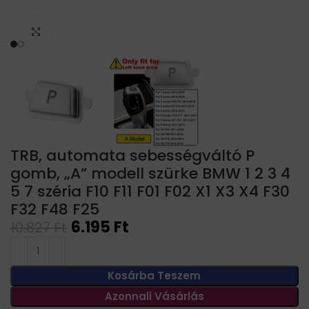
Click to enlarge
TRB, automata sebességváltó P
gomb, „A” modell szürke BMW 1 2 3 4
5 7 széria F10 F11 F01 F02 X1 X3 X4 F30
F32 F48 F25
6.195
Ft
10.827
Ft
Kosárba Teszem
Azonnali Vásárlás