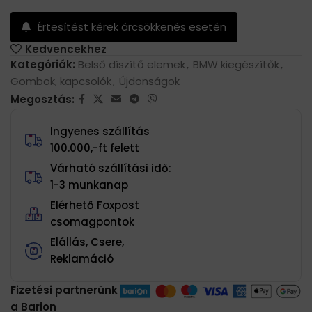
Értesítést kérek árcsökkenés esetén
Kedvencekhez
Kategóriák:
Belső díszítő elemek
,
BMW kiegészítők
,
Gombok, kapcsolók
,
Újdonságok
Megosztás:
Ingyenes szállítás
100.000,-ft felett
Várható szállítási idő:
1-3 munkanap
Elérhető Foxpost
csomagpontok
Elállás, Csere,
Reklamáció
Fizetési partnerünk
a Barion