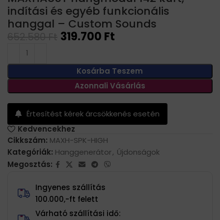
indítási és egyéb funkcionális
hanggal – Custom Sounds
319.700
Ft
652.580
Ft
Kosárba Teszem
Azonnali Vásárlás
Értesítést kérek árcsökkenés esetén
Kedvencekhez
Cikkszám:
MAXH-SPK-HIGH
Kategóriák:
Hanggenerátor
,
Újdonságok
Megosztás:
Ingyenes szállítás
100.000,-ft felett
Várható szállítási idő: