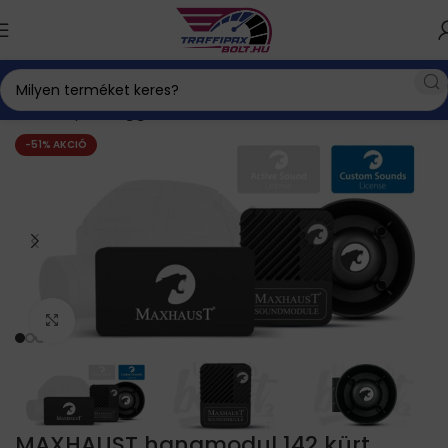
Kezdőlap
Hanggenerátor
-51% AKCIÓ
Click to enlarge
MAXHAUST hangmodul 142 kürt,