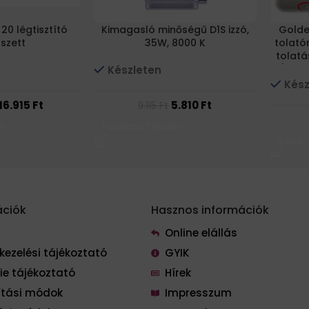
20 légtisztító
Kimagasló minőségű D1S izzó,
Golde
 szett
35W, 8000 K
tolató
tolatá
(4 db
Készleten
Kész
16.915
Ft
5.810
Ft
9.115
Ft
m
Kosárba Teszem
Kosár
ációk
Hasznos információk
Online elállás
kezelési tájékoztató
GYIK
ie tájékoztató
Hírek
lítási módok
Impresszum