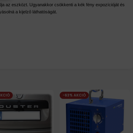
álja az eszközt. Ugyanakkor csökkenti a kék fény expozícióját és
solná a kijelző láthatóságát.
AKCIÓ
-63% AKCIÓ