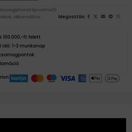
tlouvegiphone14prosima15
zékok, akkumulátor
,
Megosztás:
 100.000,-ft felett
si idő: 1-3 munkanap
t csomagpontok
eklamáció
rion