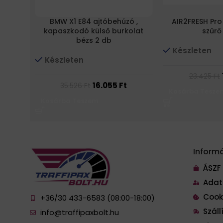
BMW X1 E84 ajtóbehúzó ,
AIR2FRESH Pro 
kapaszkodó külső burkolat
szűrő
bézs 2 db
Készleten
Készleten
23.425
Ft
16.055
Ft
35.526
Ft
Kosárba Tesze
Kosárba Teszem
Inform
ÁSZF
Adat
Cook
+36/30 433-6583 (08:00-18:00)
Szál
info@traffipaxbolt.hu