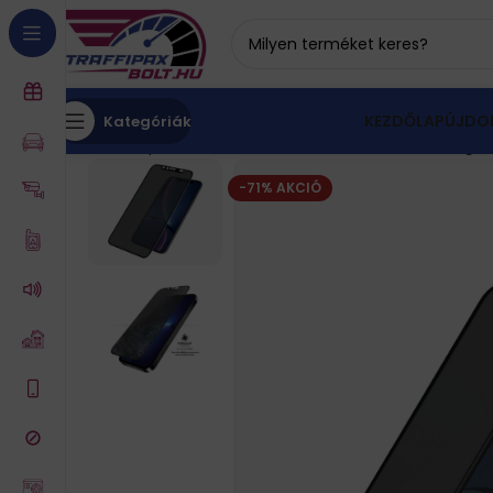
KEZDŐLAP
ÚJDO
Kategóriák
Kezdőlap
iPhone tartozékok, akkumulátor
Üvegfól
-71% AKCIÓ