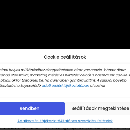
Cookie beállítások
oldal helyes működéséhez elengedhetetlen bizonyos cookie-k használata.
ábbá statisztikai, marketing mérési és hirdetési célból is használunk cookie-k
bbiak, akkor töltődnek be, ha a Rendben gombra kattint. A sütikről bővebb
ékoztatást a kapcsolódó
adatkezelési tájékoztatóban
olvashat
Rendben
Beállítások megtekintése
Adatkezelési tájékoztató
Általános szerződési feltételek
microbiális védelemmel lett ellátva, így elpusztítja a baktériumokat é