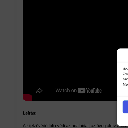
Az 
Tov
Utó
táj
Leírás:
A kijelzővédő fólia védi az adataidat, az üveg aktív anti