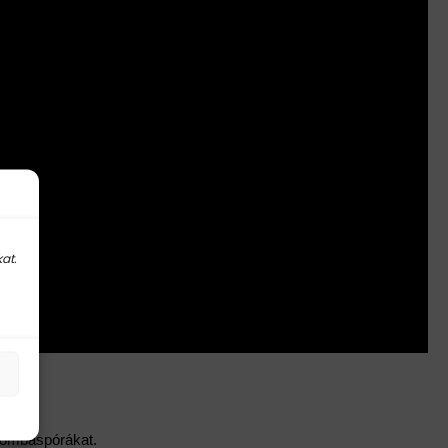
at.
s gombaspórákat.