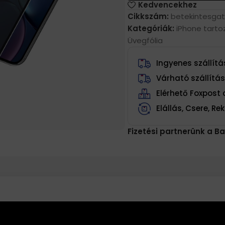
Kedvencekhez
Cikkszám:
betekintesga
Kategóriák:
iPhone tarto
Üvegfólia
Ingyenes szállítás
Várható szállítá
Elérhető Foxpos
Elállás, Csere, R
Fizetési partnerünk a Ba