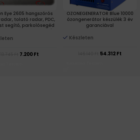
n Eye 2605 hangszórós
OZONEGENERATOR Blue 10000
radar, tolató radar, PDC,
ózongenerátor készülék 3 év
st segítő, parkolósegéd
garanciával
 ezüst színű szenzorral)
Készleten
leten
54.312
Ft
7.200
Ft
146.140
Ft
13.745
Ft
Kosárba Teszem
ba Teszem