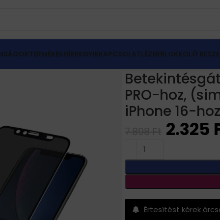
NSÁGOK
TERMÉKEK
HÍREK
GYIK
KAPCSOLAT
LÉZERBLOKKOLÓ BESZE
ia
Betekintésgátló fólia, üvegfólia iPhone 14 PRO-hoz, (
Betekintésgátl
PRO-hoz, (sim
iPhone 16-ho
2.325
7.898
Ft
Értesítést kérek árc