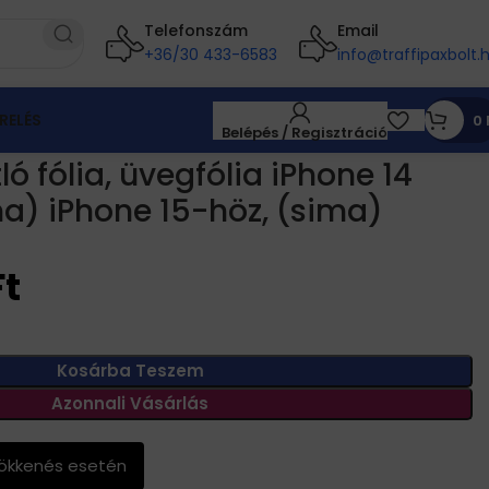
Telefonszám
Email
+36/30 433-6583
info@traffipaxbolt.
RELÉS
0
Belépés / Regisztráció
sima) iPhone 15-höz, (sima) iPhone 16-hoz
ó fólia, üvegfólia iPhone 14
a) iPhone 15-höz, (sima)
z
Ft
Kosárba Teszem
Azonnali Vásárlás
sökkenés esetén