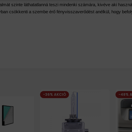
talmát szinte láthatatlanná teszi mindenki számára, kivéve aki haszn
ban csökkenti a szembe érő fényvisszaverődést anélkül, hogy befolyá
-36% AKCIÓ
-48% 