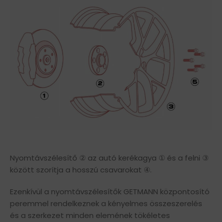
Nyomtávszélesítő ② az autó kerékagya ① és a felni ③
között szorítja a hosszú csavarokat ④.
Ezenkívül a nyomtávszélesítők GETMANN központosító
peremmel rendelkeznek a kényelmes összeszerelés
és a szerkezet minden elemének tökéletes