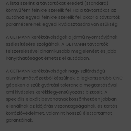
A lista szerint a távtartókat eredeti (standard)
könnyűfém felnikre szerelik fel. Ha a távtartókat az
autóhoz egyedi felnikre szerelik fel, akkor a távtartók
paramétereinek egyedi kiválasztására van szükség.
A GETMANN keréktávolságok a jármű nyomtávjának
szélesítésére szolgálnak. A GETMANN távtartók
felszerelésével dinamikusabb megjelenést és jobb
irányíthatóságot érhetsz el autódban.
A GETMANN keréktávolságok nagy szilárdságú
alumíniumötvözetből készülnek, a legkorszerűbb CNC
gépeken a szűk gyártási tolerancia megtartásával,
ami kivételes kerékkiegyensúlyozást biztosít. A
speciális eloxált bevonatnak köszönhetően jobban
ellenállnak az időjárás viszontagságainak, és tartós
korrózióvédelmet, valamint hosszú élettartamot
garantálnak.