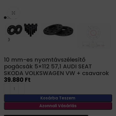
Click to enlarge
10 mm-es nyomtávszélesítő
pogácsák 5×112 57,1 AUDI SEAT
SKODA VOLKSWAGEN VW + csavarok
39.880
Ft
Kosárba Teszem
Azonnali Vásárlás