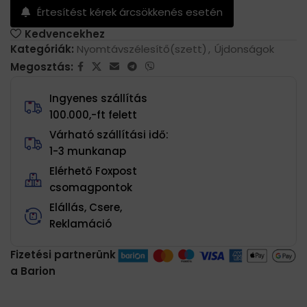
Értesítést kérek árcsökkenés esetén
Kedvencekhez
Kategóriák:
Nyomtávszélesítő(szett)
,
Újdonságok
Megosztás:
Ingyenes szállítás
100.000,-ft felett
Várható szállítási idő:
1-3 munkanap
Elérhető Foxpost
csomagpontok
Elállás, Csere,
Reklamáció
Fizetési partnerünk
a Barion