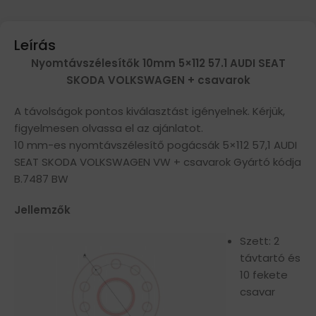
Leírás
Nyomtávszélesítők 10mm 5×112 57.1 AUDI SEAT
SKODA VOLKSWAGEN + csavarok
A távolságok pontos kiválasztást igényelnek. Kérjük,
figyelmesen olvassa el az ajánlatot.
10 mm-es nyomtávszélesítő pogácsák 5×112 57,1 AUDI
SEAT SKODA VOLKSWAGEN VW + csavarok Gyártó kódja
B.7487 BW
Jellemzők
Szett: 2
távtartó és
10 fekete
csavar