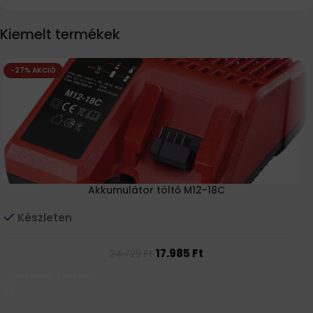
Kiemelt termékek
-27% AKCIÓ
Akkumulátor töltő M12-18C
Készleten
17.985
Ft
24.729
Ft
Kosárba Teszem