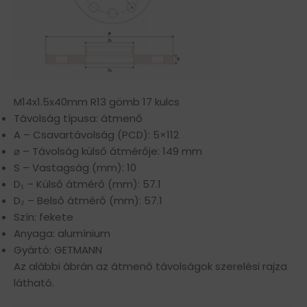
M14x1.5x40mm R13 gömb 17 kulcs
Távolság típusa: átmenő
A – Csavartávolság (PCD): 5×112
⌀ – Távolság külső átmérője: 149 mm
S – Vastagság (mm): 10
D₁ – Külső átmérő (mm): 57.1
D₂ – Belső átmérő (mm): 57.1
Szín: fekete
Anyaga: alumínium
Gyártó: GETMANN
Az alábbi ábrán az átmenő távolságok szerelési rajza
látható.