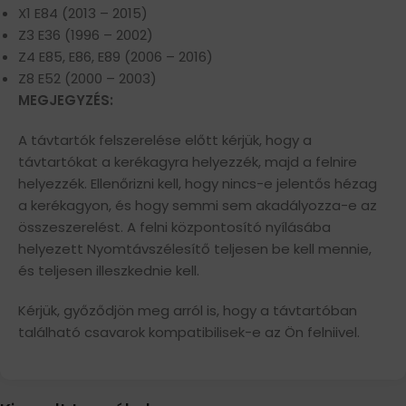
X1 E84 (2013 – 2015)
Z3 E36 (1996 – 2002)
Z4 E85, E86, E89 (2006 – 2016)
Z8 E52 (2000 – 2003)
MEGJEGYZÉS:
A távtartók felszerelése előtt kérjük, hogy a
távtartókat a kerékagyra helyezzék, majd a felnire
helyezzék. Ellenőrizni kell, hogy nincs-e jelentős hézag
a kerékagyon, és hogy semmi sem akadályozza-e az
összeszerelést. A felni központosító nyílásába
helyezett Nyomtávszélesítő teljesen be kell mennie,
és teljesen illeszkednie kell.
Kérjük, győződjön meg arról is, hogy a távtartóban
található csavarok kompatibilisek-e az Ön felniivel.