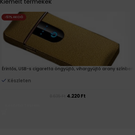
Kiemelt termékek
-51% AKCIÓ
Érintős, USB-s cigaretta öngyújtó, vihargyújtó arany színben
Készleten
4.220
Ft
8.635
Ft
Kosárba Teszem