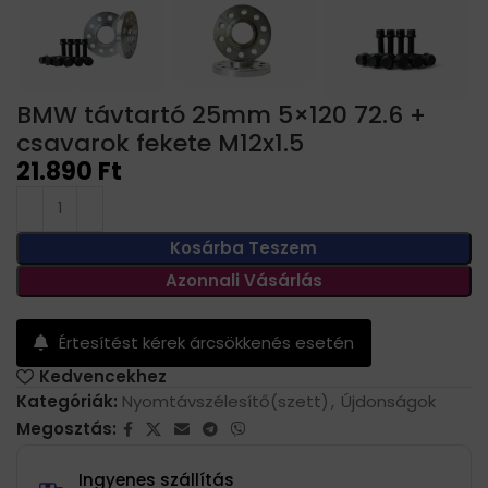
BMW távtartó 25mm 5×120 72.6 +
csavarok fekete M12x1.5
21.890
Ft
Kosárba Teszem
Azonnali Vásárlás
Értesítést kérek árcsökkenés esetén
Kedvencekhez
Kategóriák:
Nyomtávszélesítő(szett)
,
Újdonságok
Megosztás:
Ingyenes szállítás