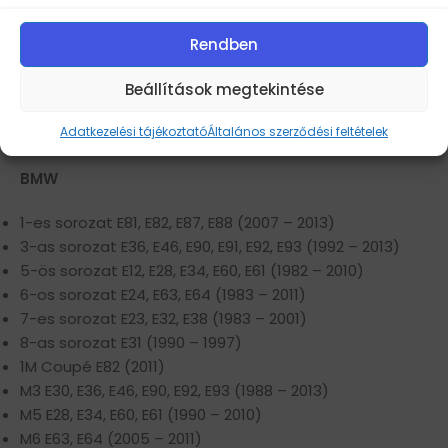
Belső átmérő (mm): 72.6
Szín: ezüst
Rendben
Anyaga: alumínium
Az átmenő távtartók 25mm 5×120 72.6, hosszú
Beállítások megtekintése
M12x1.5x50mm kúpos fekete csavarokkal
Adatkezelési tájékoztató
Általános szerződési feltételek
kompatibilis autók listája:
BMW
1-es sorozat E81, E82, E87, E88 (2007 – 2013)
3-as sorozat E36, E46, E90, E91, E92, E93 (1992 – 2013)
5-ös sorozat E12, E28, E34, E60, E61 (1982 – 2010)
6-os sorozat E24, E63, E64 (1983 – 2011)
7-es sorozat E23, E32, E38 (1983 – 2001)
8-as sorozat E31 (1990 – 1997)
1M Coupé E82 (2011)
M3 E30, E36, E46, E90, E92, E93 (1988 – 2013)
M5 E28, E34, E60, E61 (1990 – 2010)
M6 E63, E64 (2005 – 2011)