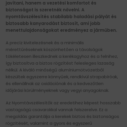
javítani, hanem a vezetési komfortot és
biztonságot is szeretnék növelni. A
nyomtávszélesítés stabilabb haladási pályát és
biztosabb kanyarodást biztosít, ami jobb
menettulajdonságokat eredményez a járműben.
A precíz kivitelezésnek és a minimális
mérettűréseknek köszönhetően a távolságok
tökéletesen illeszkednek a kerékagyhoz és a felnihez,
így biztosítva a biztos rögzítést felesleges lazaság
nélkül. A kiváló minőségű alumíniumötvözetből
készültek egyszerre könnyűek, rendkívül strapabíróak,
és ellenállnak az oxidációnak és a kedvezőtlen
időjárási körülményeknek vagy vegyi anyagoknak.
Az Nyomtávszélesítők az eredetihez képest hosszabb
vastagságú csavarokkal vannak felszerelve. Ez a
megoldás garantálja a kerekek biztos és biztonságos
rögzítését, valamint a gyors és egyszerű