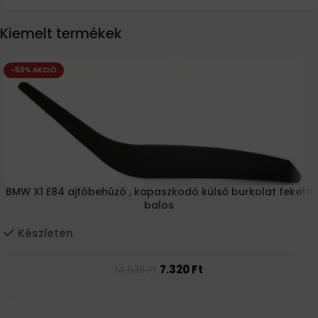
Kiemelt termékek
-50% AKCIÓ
BMW X1 E84 ajtóbehúzó , kapaszkodó külső burkolat fekete
balos
Készleten
7.320
Ft
14.639
Ft
Kosárba Teszem