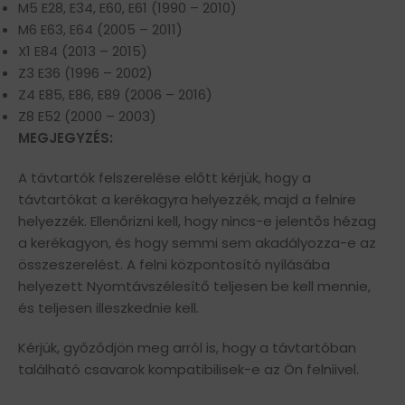
M5 E28, E34, E60, E61 (1990 – 2010)
M6 E63, E64 (2005 – 2011)
X1 E84 (2013 – 2015)
Z3 E36 (1996 – 2002)
Z4 E85, E86, E89 (2006 – 2016)
Z8 E52 (2000 – 2003)
MEGJEGYZÉS:
A távtartók felszerelése előtt kérjük, hogy a
távtartókat a kerékagyra helyezzék, majd a felnire
helyezzék. Ellenőrizni kell, hogy nincs-e jelentős hézag
a kerékagyon, és hogy semmi sem akadályozza-e az
összeszerelést. A felni központosító nyílásába
helyezett Nyomtávszélesítő teljesen be kell mennie,
és teljesen illeszkednie kell.
Kérjük, győződjön meg arról is, hogy a távtartóban
található csavarok kompatibilisek-e az Ön felniivel.