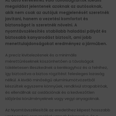
Az autó kerekeihez való távolságtartók ideális
megoldást jelentenek azoknak az autósoknak,
akik nem csak az autójuk megjelenését szeretnék
javítani, hanem a vezetési komfortot és
biztonságot is szeretnék növelni. A
nyomtávszélesítés stabilabb haladási pályát és
biztosabb kanyarodást biztosít, ami jobb
menettulajdonságokat eredményez a járműben.
A precíz kivitelezésnek és a minimális
mérettűréseknek köszönhetően a távolságok
tökéletesen illeszkednek a kerékagyhoz és a felnihez,
így biztosítva a biztos rögzítést felesleges lazaság
nélkül. A kiváló minőségű alumíniumötvözetből
készültek egyszerre könnyűek, rendkívül strapabíróak,
és ellenállnak az oxidációnak és a kedvezőtlen
időjárási körülményeknek vagy vegyi anyagoknak.
Az Nyomtávszélesítők az eredetihez képest hosszabb