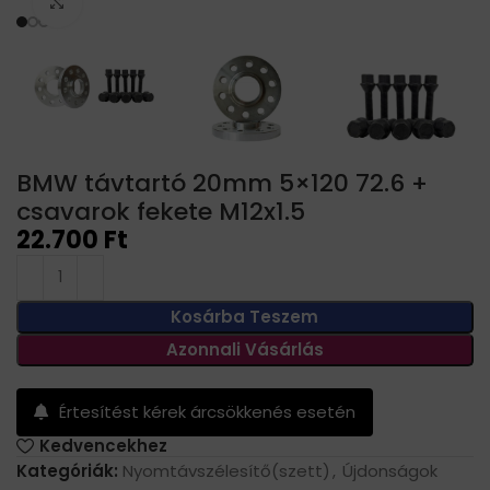
Click to enlarge
BMW távtartó 20mm 5×120 72.6 +
csavarok fekete M12x1.5
22.700
Ft
Kosárba Teszem
Azonnali Vásárlás
Értesítést kérek árcsökkenés esetén
Kedvencekhez
Kategóriák:
Nyomtávszélesítő(szett)
,
Újdonságok