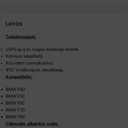
Leírás
Tulajdonságok:
100%-ig új és magas minőségű termék
Könnyen telepíthető
Közvetlen cserealkatrész
IP67 Vízállóság és ütésállóság
Kompatibilis:
BMW F80
BMW F32
BMW F82
BMW F33
BMW F83
Cikkszám, alkatrész szám: