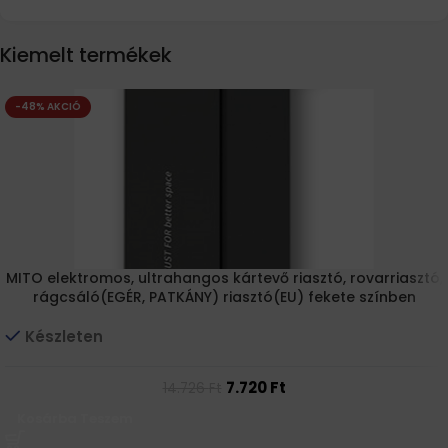
Kiemelt termékek
-48% AKCIÓ
MITO elektromos, ultrahangos kártevő riasztó, rovarriasztó,
rágcsáló(EGÉR, PATKÁNY) riasztó(EU) fekete színben
Készleten
7.720
Ft
14.726
Ft
Kosárba Teszem