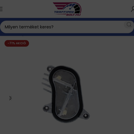
Kezdőlap
Xenon izzó
BMW DRL Elektronika
-71% AKCIÓ