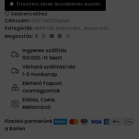
Értesítést kérek árcsökkenés esetén
Kedvencekhez
Cikkszám:
63117493230jobb
Kategóriák:
BMW DRL Elektronika
,
Xenon izzó
Megosztás:
Ingyenes szállítás
100.000,-ft felett
Várható szállítási idő:
1-3 munkanap
Elérhető Foxpost
csomagpontok
Elállás, Csere,
Reklamáció
Fizetési partnerünk
a Barion