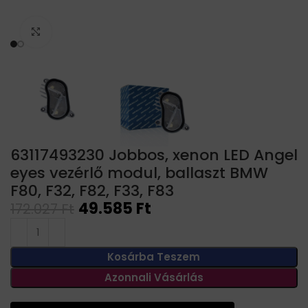
Click to enlarge
63117493230 Jobbos, xenon LED Angel
eyes vezérlő modul, ballaszt BMW
F80, F32, F82, F33, F83
49.585
Ft
172.027
Ft
Kosárba Teszem
Azonnali Vásárlás