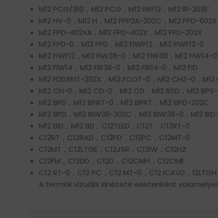
M12 PCG/310，M12 PCG，M12 IWF12，M12 IR-201B
M12 HV-0，M12 H，M12 FPP2A-202C，M12 FPD-602X
M12 FPD-402XA，M12 FPD-402X，M12 FPD-202X
M12 FPD-0，M12 FPD，M12 FIWP12，M12 FIWF12-0
M12 FIWF12，M12 FIW38-0，M12 FIW38，M12 FIW14-0
M12 FIW14，M12 FIR38-0，M12 FIR14-0，M12 FID
M12 FDDXKIT-202X，M12 FCOT-0，M12 CHZ-0，M12
M12 CH-0，M12 CD-0，M12 CD，M12 BSD，M12 BPS
M12 BPS，M12 BPRT-0，M12 BPRT，M12 BPD-202C
M12 BPD，M12 BIW38-202C，M12 BIW38-0，M12 BID
M12 BID，M12 BD，C12TLED，C12T，C12RT-0
C12RT，C12RAD，C12PD，C12PC，C12MT-0
C12MT，C12LTGE，C12JSR，C12IW，C12HZ
C12FM，C12DD，C12D，C12CMH，C12CME
C12 RT-0，C12 PC，C12 MT-0，C12 ICAVD，12LTGH
A termék vizuális kinézete esetenként valamelyes