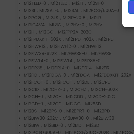
M12TLED-0，M12TLED，M12TI，M12SI-0
M12SI，M12SAL-0，M12SAL，M12PCG/600A-0
M12PCG，M12JS，M12IR-201B，M12IR
M12ICAVA，M12IC，M12HV-0，M12HV
M12H，M12GG，M12FPP2A-202C
M12FPDXKIT-602X，M12FPD-402X，M12FPD
M12FIWP12，M12FIWF12-0，M12FIWF12
M12FIW38-622X，M12FIW38-0，M12FIW38
M12FIW14-0，M12FIW14，M12FIR38-0
M12FIR38，M12FIR14-0，M12FIR14，M12FIR
M12FID，M12FDGA-0，M12FDGA，M12FDDXKIT-202X
M12FCOT-0，M12FCOT，M12DE，M12CPD
M12CID，M12CHZ-0，M12CHZ，M12CH-602X
M12CH-0，M12CH，M12CDD，M12CD-202C
M12CD-0，M12CD，M12CC，M12BSD
M12BS，M12BPS-0，M12BPRT-0，M12BPD
M12BIW38-202C，M12BIW38-0，M12BIW38
M12BIW，M12BID-0，M12BID，M12BD
M12 PCG/600A-0，M12 PCG/310C-202B，M12 PCG/