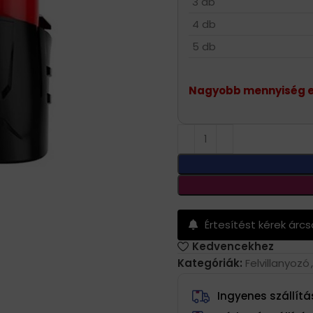
3 db
4 db
5 db
Nagyobb mennyiség es
Értesítést kérek árc
Kedvencekhez
Kategóriák:
Felvillanyozó
,
Ingyenes szállítás