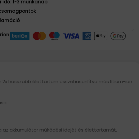
si idő: 1-3 munkanap
t csomagpontok
eklamáció
rion
kár 2x hosszabb élettartam összehasonlítva más lítium-ion
ása.
az akkumulátor működési idejét és élettartamát.