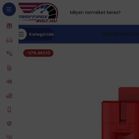
KEZDŐLAP
ÚJDO
Kategóriák
Kezdőlap
Háztartás és életmód
Felvillanyozó
TR
-27% AKCIÓ