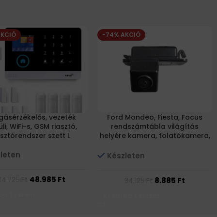
AKCIÓ
-74% AKCIÓ
ásérzékelős, vezeték
Ford Mondeo, Fiesta, Focus
li, WiFi-s, GSM riasztó,
rendszámtábla világítás
asztórendszer szett L
helyére kamera, tolatókamera,
éjjellátó, infrás, 170 fokos JVJ
FO-006C
leten
Készleten
48.985
Ft
8.885
Ft
34.725
Ft
34.125
Ft
ba Teszem
Kosárba Teszem