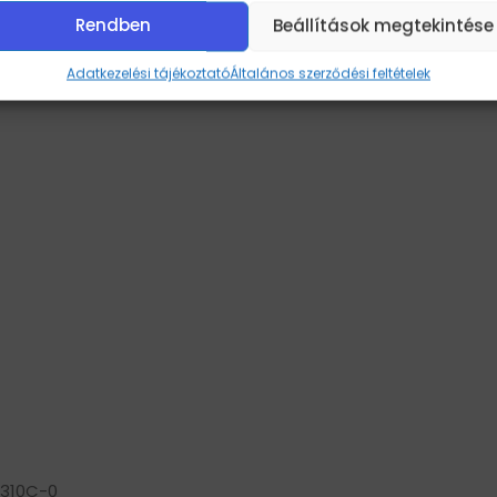
Rendben
Beállítások megtekintése
Adatkezelési tájékoztató
Általános szerződési feltételek
310C-0