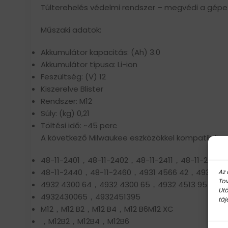
Túlterehelés védelmi rendszer – megvédi a gépe
Műszaki adatok:
Akkumulátor kapacitás: (Ah) 3.0
Akkumulátor típusa: Li-ion
Feszültség: (V) 12
Kiszerelve Blister
Rendszer: M12
Súly: (kg) 0,21
Töltési idő: ~45 perc
A következő Milwaukee eszközökkel kompatibilis:
48-11-2401，48-11-2402，48-11-2411，48-11-2412
48-11-2440，48-11-2460，4931 4566 42，4931456
Az 
Tov
4932 4300 64，4932 4300 65，4932 4513 95，49
Utó
4932430065，4932451395
táj
M12，M12 B2，M12 B4，M12 B6M12 XC
，M12B2，M12B4，M12B6