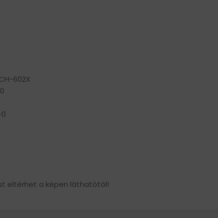
 CH-602X
-0
-0
t eltérhet a képen láthatótól!