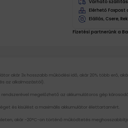
Várható szállítá
Elérhető Foxpos
Elállás, Csere, R
Fizetési partnerünk a Ba
umulátor akár 3x hosszabb működési idő, akár 20% több erő, a
s az alkalmazástól).
elmi rendszerével megelőzhető az akkumulátoros gép károsod
tséget és kisülést a maximális akkumulátor élettartamért.
leten, akár -20°C-on történő működtetés meghosszabbítja 