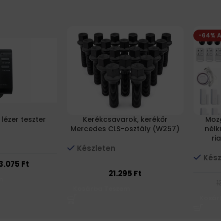
-64% 
lézer teszter
Kerékcsavarok, kerékőr
Mozg
Mercedes CLS-osztály (W257)
nélkü
ri
Készleten
Kész
3.075
Ft
21.295
Ft
m
1
Kosárba Teszem
Kosár