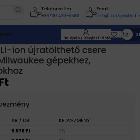
Telefonszám
Email
+36/30 433-6583
info@traffipaxbolt.
RELÉS
0
Belépés / Regisztráció
aukee gépekhez, kéziszerszámokhoz
Li-ion újratölthető csere
Milwaukee gépekhez,
okhoz
Ft
dvezmény
ÁR / DB
KEDVEZMÉNY
9.676
Ft
3%