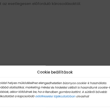
t az esetlegesen előforduló károsodásoktól.
Cookie beállítások
642
oldal helyes működéséhez elengedhetetlen bizonyos cookie-k használata.
ábbá statisztikai, marketing mérési és hirdetési célból is használunk cookie-k
32430064
bbiak, akkor töltődnek be, ha a Rendben gombra kattint. A sütikről bővebb
ékoztatást a kapcsolódó
adatkezelési tájékoztatóban
olvashat