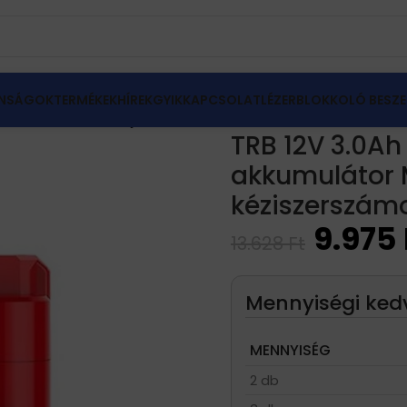
NSÁGOK
TERMÉKEK
HÍREK
GYIK
KAPCSOLAT
LÉZERBLOKKOLÓ BESZE
B 12V 3.0Ah Li-ion újratölthető csere akkumulátor Milw
TRB 12V 3.0Ah 
akkumulátor 
kéziszerszám
9.975
13.628
Ft
Mennyiségi ke
MENNYISÉG
2 db