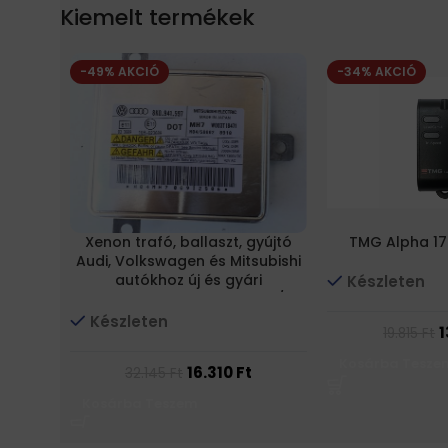
Kiemelt termékek
-49% AKCIÓ
-34% AKCIÓ
Xenon trafó, ballaszt, gyújtó
TMG Alpha 17 
Audi, Volkswagen és Mitsubishi
autókhoz új és gyári
Készleten
minőségben W003T20171 /
8K0941597B / 8K0941597C
Készleten
1
19.815
Ft
Kosárba Tesze
16.310
Ft
32.145
Ft
Kosárba Teszem