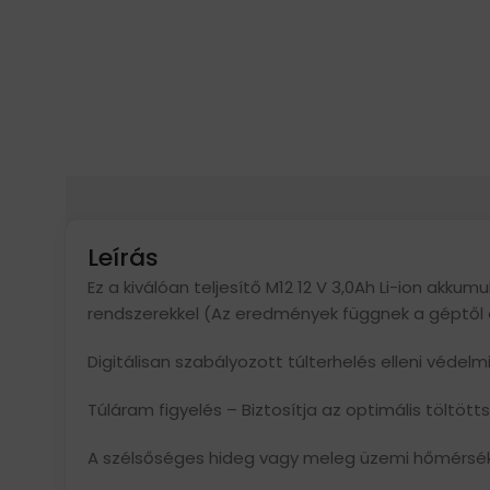
Leírás
Ez a kiválóan teljesítő M12 12 V 3,0Ah Li-ion akk
rendszerekkel (Az eredmények függnek a géptől é
Digitálisan szabályozott túlterhelés elleni véd
Túláram figyelés – Biztosítja az optimális töltöt
A szélsőséges hideg vagy meleg üzemi hőmérsék