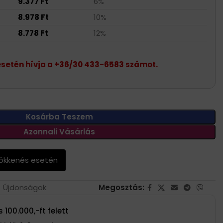
9.377
Ft
6%
8.978
Ft
10%
8.778
Ft
12%
etén hívja a +36/30 433-6583 számot.
Kosárba Teszem
Azonnali Vásárlás
sökkenés esetén
Újdonságok
Megosztás:
 100.000,-ft felett