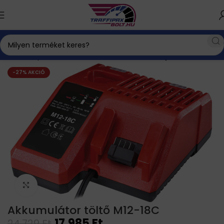
Kezdőlap
Háztartás és életmód
Felvillanyozó
-27% AKCIÓ
Click to enlarge
Akkumulátor töltő M12-18C
17.985
Ft
24.729
Ft