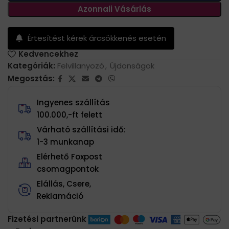
Azonnali Vásárlás
Értesítést kérek árcsökkenés esetén
Kedvencekhez
Kategóriák:
Felvillanyozó
,
Újdonságok
Megosztás:
Ingyenes szállítás
100.000,-ft felett
Várható szállítási idő:
1-3 munkanap
Elérhető Foxpost
csomagpontok
Elállás, Csere,
Reklamáció
Fizetési partnerünk