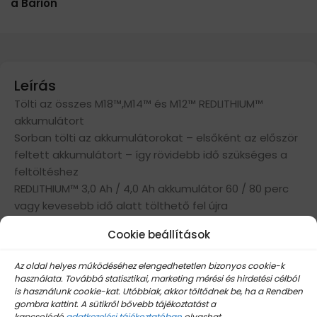
a Barion
Leírás
Tölti az összes M18™,M14™ és M12™ REDLITHIUM™
akkumulátort
Sorban tölti az akkumulátorokat – elsőként az először
feltett akkumulátort – így rövidebb idő szükséges a
feltöltéshez
REDLITHIUM™ 3,0 Ah / 4,0 Ah akkumulátor 60 / 80 perc
vagy kevesebb idő alatt tölthető fel újra
REDLITHIUM™ 1,5 Ah / 2,0 Ah akkumulátor 30 / 40 perc
Cookie beállítások
vagy kevesebb idő alatt tölthető fel újra
Az oldal helyes működéséhez elengedhetetlen bizonyos cookie-k
Specifikáció:
használata. Továbbá statisztikai, marketing mérési és hirdetési célból
is használunk cookie-kat. Utóbbiak, akkor töltődnek be, ha a Rendben
Áramforrás: AC
gombra kattint. A sütikről bővebb tájékoztatást a
kapcsolódó
adatkezelési tájékoztatóban
olvashat