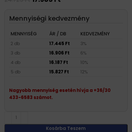
Mennyiségi kedvezmény
MENNYISÉG
ÁR / DB
KEDVEZMÉNY
2 db
17.445
Ft
3%
3 db
16.906
Ft
6%
4 db
16.187
Ft
10%
5 db
15.827
Ft
12%
Nagyobb mennyiség esetén hívja a +36/30
433-6583 számot.
Kosárba Teszem