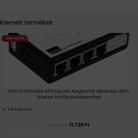
Kiemelt termékek
-28% AKCIÓ
KIYO D Ultimate AP központ: Kiegészítő alkatrész aktív
lézeres traffipaxvédelemhez
Készleten
71.720
Ft
99.655
Ft
Kosárba Teszem