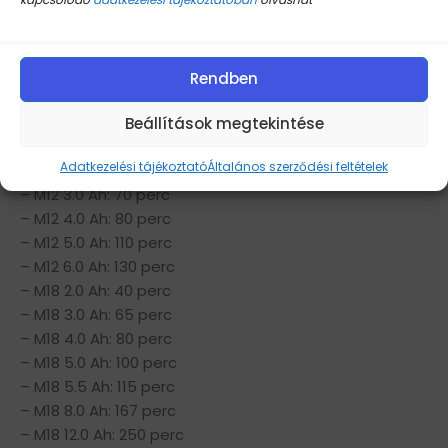
Töltő típus: Sortöltő
Akkumulátor kapacitás: 2.0, 2.5, 3.0, 4.0, 5.0, 5.5, 6.0, 8.0,
12.0 Ah
Falra szerelhető: Igen
Rendben
Töltőcsatlakozó: 1 x M12, 1 x M18
Töltési idő:
Beállítások megtekintése
– M12 2.0 Ah: 40 perc
Adatkezelési tájékoztató
Általános szerződési feltételek
– M12 2,5 Ah: 55 perc
– M12 3.0 Ah: 70 perc
– M12 4.0 Ah: 80 perc
– M12 5.0 Ah: 110 perc
– M12 6.0 Ah: 130 perc
– M18 2.0 Ah: 40 perc
– M18 3.0 Ah: 65 perc
– M18 4.0 Ah: 80 perc
– M18 5.0 Ah: 100 perc
– M18 5.5 Ah: 115 perc
– M18 8.0 Ah: 167 perc
– M18 12.0 Ah: 250 perc