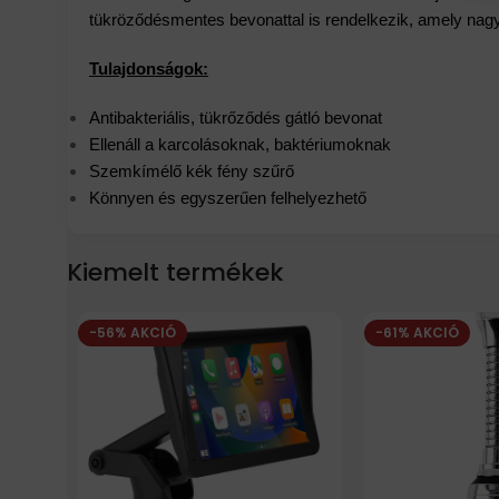
tükröződésmentes bevonattal is rendelkezik, amely nagy
Tulajdonságok:
Antibakteriális, tükrőződés gátló bevonat
Ellenáll a karcolásoknak, baktériumoknak
Szemkímélő kék fény szűrő
Könnyen és egyszerűen felhelyezhető
Kiemelt termékek
-56% AKCIÓ
-61% AKCIÓ