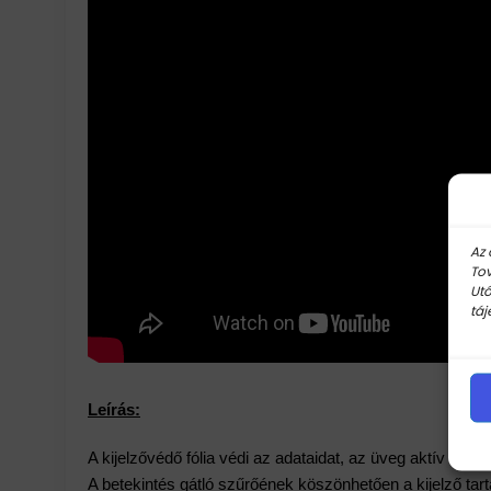
Az 
Tov
Utó
táj
Leírás:
A kijelzővédő fólia védi az adataidat, az üveg aktív anti
A betekintés gátló szűrőének köszönhetően a kijelző tar