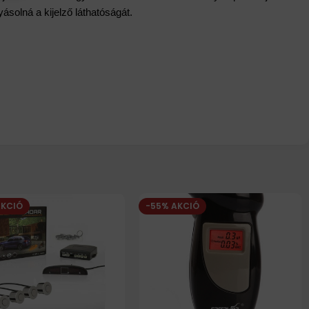
solná a kijelző láthatóságát.
AKCIÓ
-55% AKCIÓ