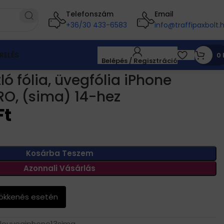
Telefonszám
Email
+36/30 433-6583
info@traffipaxbolt.
RELÉS
0
Belépés / Regisztráció
PRO, (sima) 14-hez
ó fólia, üvegfólia iPhone
PRO, (sima) 14-hez
Ft
Kosárba Teszem
Azonnali Vásárlás
sökkenés esetén
tlouvegiphone13sima