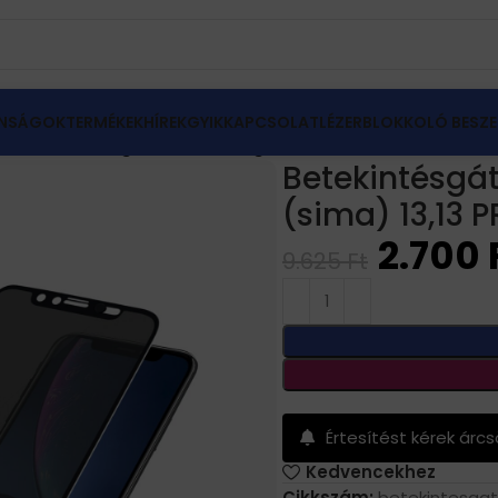
NSÁGOK
TERMÉKEK
HÍREK
GYIK
KAPCSOLAT
LÉZERBLOKKOLÓ BESZE
ia
Betekintésgátló fólia, üvegfólia iPhone (sima) 13,13 
Betekintésgátl
(sima) 13,13 
2.700
9.625
Ft
Értesítést kérek árc
Kedvencekhez
Cikkszám:
betekintesga