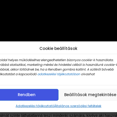
Cookie beállítások
oldal helyes működéséhez elengedhetetlen bizonyos cookie-k használata.
ábbá statisztikai, marketing mérési és hirdetési célból is használunk cookie-k
bbiak, akkor töltődnek be, ha a Rendben gombra kattint. A sütikről bővebb
ékoztatást a kapcsolódó
adatkezelési tájékoztatóban
olvashat
Rendben
Beállítások megtekintése
Adatkezelési tájékoztató
Általános szerződési feltételek
microbiális védelemmel lett ellátva, így elpusztítja a baktériumokat é
talmát szinte láthatatlanná teszi mindenki számára, kivéve aki haszn