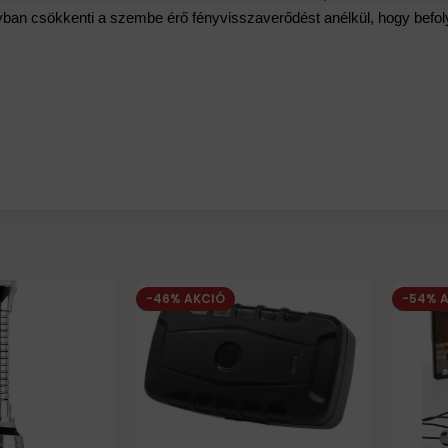
ban csökkenti a szembe érő fényvisszaverődést anélkül, hogy befolyá
-46% AKCIÓ
-54% 