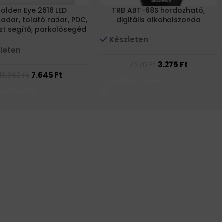
olden Eye 2616 LED
TRB ABT-68S hordozható,
radar, tolató radar, PDC,
digitális alkoholszonda
st segítő, parkolósegéd
 ezüst színű szenzorral)
Készleten
leten
3.275
Ft
7.270
Ft
7.645
Ft
16.660
Ft
Kosárba Teszem
ba Teszem