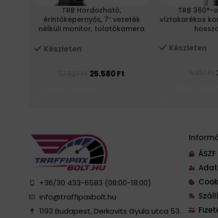
TRB Hordozható,
TRB 360°-os,
érintőképernyős, 7″ vezeték
víztakarékos ko
nélküli monitor, tolatókamera
hossz
monitor, autós kijelző, Android
CarPlay
Készleten
Készleten
25.580
Ft
6.937
Ft
57.827
Ft
Kosárba Tesze
Kosárba Teszem
Inform
ÁSZF
Adat
Cook
+36/30 433-6583 (08:00-18:00)
Szál
info@traffipaxbolt.hu
Fize
1193 Budapest, Derkovits Gyula utca 53.