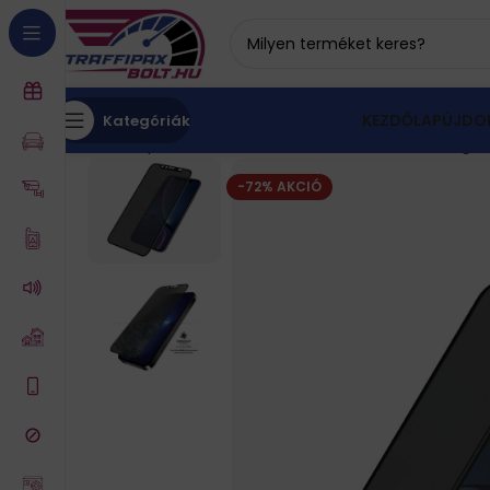
KEZDŐLAP
ÚJDO
Kategóriák
Kezdőlap
iPhone tartozékok, akkumulátor
Üvegfól
-72% AKCIÓ