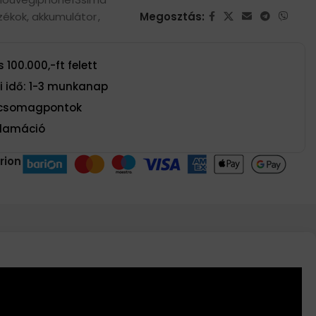
zékok, akkumulátor
,
Megosztás:
 100.000,-ft felett
si idő: 1-3 munkanap
t csomagpontok
eklamáció
rion