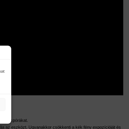
at.
s gombaspórákat.
álja az eszközt. Ugyanakkor csökkenti a kék fény expozícióját és