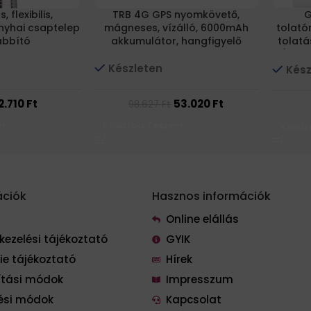
 flexibilis,
TRB 4G GPS nyomkövető,
G
nyhai csaptelep
mágneses, vízálló, 6000mAh
tolató
abbító
akkumulátor, hangfigyelő
tolatá
(4 db
Készleten
Kész
2.710
Ft
53.020
Ft
98.627
Ft
m
Kosárba Teszem
Kosár
ációk
Hasznos információk
Online elállás
kezelési tájékoztató
GYIK
ie tájékoztató
Hírek
lítási módok
Impresszum
tési módok
Kapcsolat