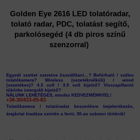
Golden Eye 2616 LED tolatóradar,
tolató radar, PDC, tolatást segítő,
parkolósegéd (4 db piros színű
szenzorral)
Egyedi szettet szeretne öszeállítani…? Befúrható / széles
tolatókamera? Wireless (vezetéknélküli) / wired
(vezetékes)? 4.3 coll / 3.5 coll kijelző? Visszapillantó
tükörbe intergrált kijelző?
NÁLUNK LEHETÉGES, mindez KEDVEZMÉNNYEL!
+36-30/433-65-83
Tolatókamera / tolatóradar beszerlésre bejelentkezés,
árajánlat kiadása szintén a fenti, 30-as számon történik!