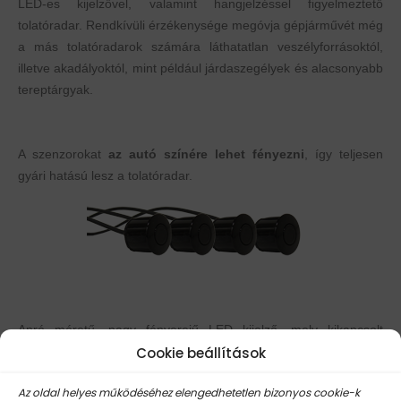
LED-es kijelzővel, valamint hangjelzéssel figyelmeztető
tolatóradar. Rendkívüli érzékenysége megóvja gépjárművét még
a más tolatóradarok számára láthatatlan veszélyforrásoktól,
illetve akadályoktól, mint például járdaszegélyek és alacsonyabb
tereptárgyak.
A szenzorokat
az autó színére lehet fényezni
, így teljesen
gyári hatású lesz a tolatóradar.
Apró méretű, nagy fényerejű LED kijelző, mely kikapcsolt
Cookie beállítások
állapotában teljesen fekete, így minden műszerfalon
esztétikusan elhelyezhető.
Az oldal helyes működéséhez elengedhetetlen bizonyos cookie-k