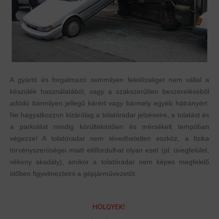
A gyártó és forgalmazó semmilyen felelősséget nem vállal a
készülék használatából, vagy a szakszerűtlen beszereléséből
adódó bármilyen jellegű kárért vagy bármely egyéb hátrányért.
Ne hagyatkozzon kizárólag a tolatóradar jelzéseire, a tolatást és
a parkolást mindig körültekintően és mérsékelt tempóban
végezze! A tolatóradar nem tévedhetetlen eszköz, a fizika
törvényszerűségei miatt előfordulhat olyan eset (pl. üvegfelület,
vékony akadály), amikor a tolatóradar nem képes megfelelő
időben figyelmeztetni a gépjárművezetőt.
HÖLGYEK!