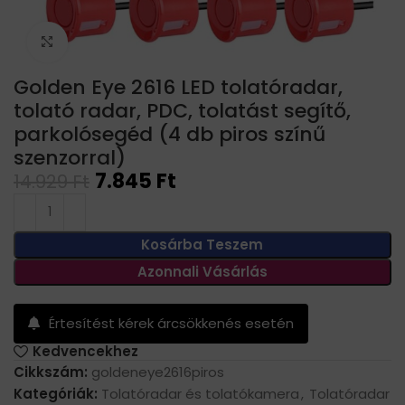
Click to enlarge
Golden Eye 2616 LED tolatóradar,
tolató radar, PDC, tolatást segítő,
parkolósegéd (4 db piros színű
szenzorral)
7.845
Ft
14.929
Ft
Kosárba Teszem
Azonnali Vásárlás
Értesítést kérek árcsökkenés esetén
Kedvencekhez
Cikkszám:
goldeneye2616piros
Kategóriák:
Tolatóradar és tolatókamera
,
Tolatóradar