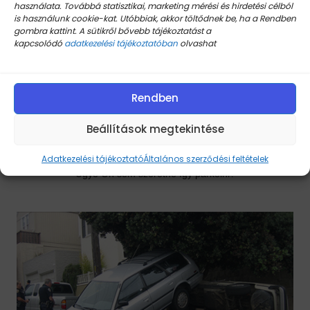
használata. Továbbá statisztikai, marketing mérési és hirdetési célból
is használunk cookie-kat. Utóbbiak, akkor töltődnek be, ha a Rendben
gombra kattint. A sütikről bővebb tájékoztatást a
kapcsolódó
adatkezelési tájékoztatóban
olvashat
LED-es kijelző (az akadály távolságának és helyzetének
Rendben
megjelenítése) és hangjelzés segítségével figyelmezteti Önt az
akadály közeledtéről.
Beállítások megtekintése
Adatkezelési tájékoztató
Általános szerződési feltételek
Ugye Ön sem szeretne így parkolni?