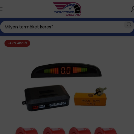
Kezdőlap
Tolatóradar és tolatókamera
Tolatóradar
-47% AKCIÓ