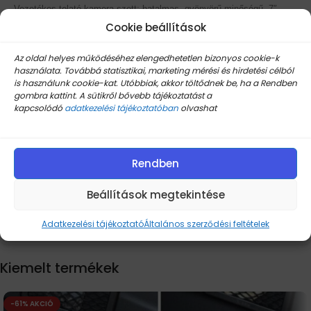
Vezetékes tolató kamera szett: hatalmas, gyönyörű minőségű, 7″
monitorral, amelyhez távirányító is jár és persze az éjjel is 170 fokban
Cookie beállítások
látó, színes és befúrható, gyönyörű képet küldő tolatókamera!
Az oldal helyes működéséhez elengedhetetlen bizonyos cookie-k
használata. Továbbá statisztikai, marketing mérési és hirdetési célból
is használunk cookie-kat. Utóbbiak, akkor töltődnek be, ha a Rendben
gombra kattint. A sütikről bővebb tájékoztatást a
kapcsolódó
adatkezelési tájékoztatóban
olvashat
A csomag minden szereléshez szükséges anyagot, mint például
kábelezést is tartalmaz kompletten!
Rendben
A feltüntetett ár a két termékre összesen és akciósan vonatkozik, a
Beállítások megtekintése
készlet erejéig!
Adatkezelési tájékoztató
Általános szerződési feltételek
Kiemelt termékek
-61% AKCIÓ