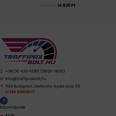
14.520
Ft
23.375
Ft
Kosárba Teszem
+36/30 433-6583 (08:00-18:00)
info@traffipaxbolt.hu
1193 Budapest, Derkovits Gyula utca 53.
(CSAK SZÉKHELY)
Információk
ÁSZF