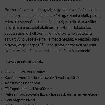
Beszereléskor az autó gyári, vagy kiegészítő üléshuzatát
le kell szerelni, majd az ülésre felragasztani a fűtőlapokat.
A termék vezérlőelektronikája elhelyezhető akár az ülés
alá, akár a műszerfal alatti üres részben. Bekötéskor
csupán áramot kell adni a terméknek, amelyet akár a
szivargyújtó vezetékeinél is megtehetünk. A bekötés után
a gyári, vagy kiegészítő üléshuzatot vissza kell szerelni
az ülésre. Hátsó üléseknél is használható a termék!
További információk:
12V-os rendszerű ülésfűtés
Kevlár bevonatú teflon fűtőszál két védőlap között
4 db fűtőlap ülésenként
Fűtőlapok mérete 120×300 mm
Relézett kapcsolóval ellátva a hosszabb élettartam érdekében
Nem vágható kivitel