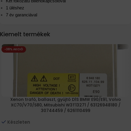
Két fokozatú billenőkapcsolóval
1 üléshez
7 év garanciával
Kiemelt termékek
-38% AKCIÓ
Xenon trafó, ballaszt, gyújtó D1S BMW E90/E91, Volvo
XC70/V70/S80, Mitsubishi W3T13271 / 63126948180 /
30744459 / 6261110499
Készleten