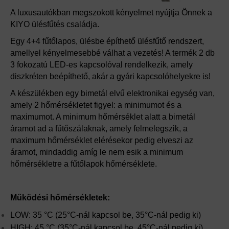
A luxusautókban megszokott kényelmet nyújtja Önnek a
KIYO ülésfűtés családja.
Egy 4+4 fűtőlapos, ülésbe építhető ülésfűtő rendszert,
amellyel kényelmesebbé válhat a vezetés! A termék 2 db
3 fokozatú LED-es kapcsolóval rendelkezik, amely
diszkréten beépíthető, akár a gyári kapcsolóhelyekre is!
A készülékben egy bimetál elvű elektronikai egység van,
amely 2 hőmérsékletet figyel: a minimumot és a
maximumot. A minimum hőmérséklet alatt a bimetál
áramot ad a fűtőszálaknak, amely felmelegszik, a
maximum hőmérséklet elérésekor pedig elveszi az
áramot, mindaddig amíg le nem esik a minimum
hőmérsékletre a fűtőlapok hőmérséklete.
Működési hőmérsékletek:
LOW: 35 °C (25°C-nál kapcsol be, 35°C-nál pedig ki)
HIGH: 45 °C (35°C-nál kapcsol be, 45°C-nál pedig ki)