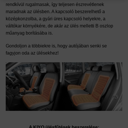
rendkívül rugalmasak, így teljesen észrevétlenek
maradnak az ülésben. A kapcsoló beszerelhető a
középkonzolba, a gyári üres kapcsoló helyekre, a
váltókar környékére, de akár az ülés melletti B oszlop
műanyag borításába is.
Gondoljon a többiekre is, hogy autójában senki se
fagyjon oda az ülésekhez!
A KIYO ülésfűtések beszerelése: