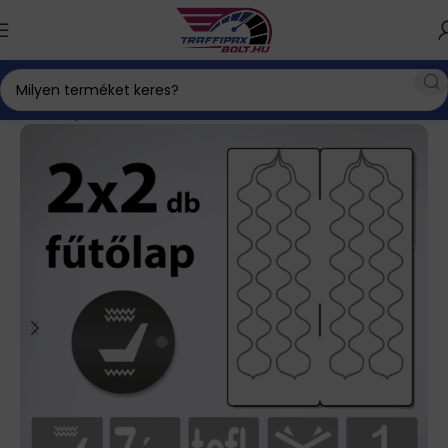
Kezdőlap
Ülésfűtés autó ülésfűtés