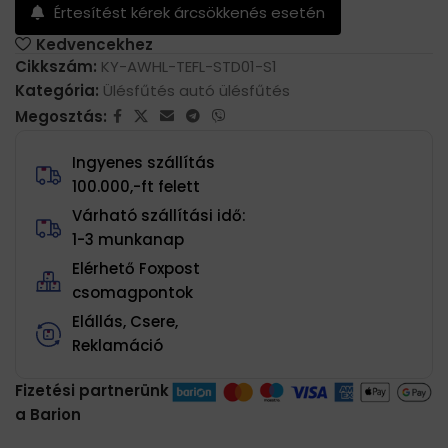
Értesítést kérek árcsökkenés esetén
Kedvencekhez
Cikkszám:
KY-AWHL-TEFL-STD01-S1
Kategória:
Ülésfűtés autó ülésfűtés
Megosztás:
Ingyenes szállítás
100.000,-ft felett
Várható szállítási idő:
1-3 munkanap
Elérhető Foxpost
csomagpontok
Elállás, Csere,
Reklamáció
Fizetési partnerünk
a Barion