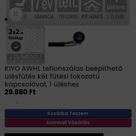
Click to enlarge
KIYO AWHL teflonszálas beépíthető
ülésfűtés két fűtési fokozatú
kapcsolóval, 1 üléshez
29.880
Ft
Kosárba Teszem
Azonnali Vásárlás