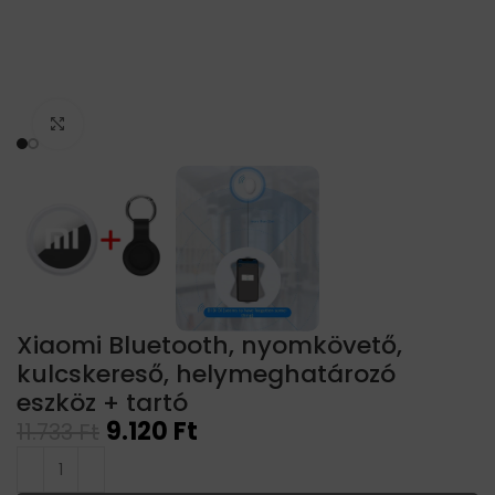
Click to enlarge
Xiaomi Bluetooth, nyomkövető,
kulcskereső, helymeghatározó
eszköz + tartó
9.120
Ft
11.733
Ft