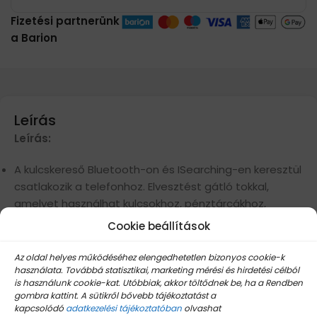
Fizetési partnerünk
a Barion
Leírás
Leírás:
A kulcskereső Bluetooth-on és ISearching-en keresztül
csatlakozik a telefonhoz. Elvesztést gátló tokkal,
amelyet használhat kulcsokhoz, pénztárcákhoz,
távirányítókhoz, szemüvegekhez, telefonokhoz stb.
Cookie beállítások
Kulcskereső segít gyorsan megtalálni a rosszul
elhelyezett tárgyakat; Kattintson a „HÍVÁS” gombra az
Az oldal helyes működéséhez elengedhetetlen bizonyos cookie-k
alkalmazásban, hogy a kulcskereső csörögjön, így
használata. Továbbá statisztikai, marketing mérési és hirdetési célból
is használunk cookie-kat. Utóbbiak, akkor töltődnek be, ha a Rendben
bármit gyorsan megtalálhat.
gombra kattint. A sütikről bővebb tájékoztatást a
Az alkalmazás valós idejű helytérképpel rendelkezik és
kapcsolódó
adatkezelési tájékoztatóban
olvashat