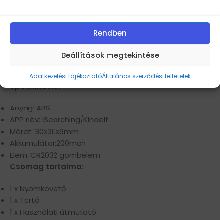
rögzíti az utoljára csatlakoztatott helyet, hogy
segítsen megtalálni azt. Megnyithatja a térképet az
alkalmazásban és kitalálhatja a hiányzó tárgyak
Rendben
hozzávetőleges helyét.
Támogatja az iOS és Android telefonokat.
Beállítások megtekintése
Kompakt és könnyű kialakítás
Alacsony energiafogyasztás
Adatkezelési tájékoztató
Általános szerződési feltételek
Specifikáció:
Anyag: ABS
APP név: iSearching/Kindelf
Méret: 30x30x9mm
Akkumulátor:200mah
Elem: CR2032 gombelem
Csomag tartalma:
1 x Nyomkövető
1 x Tartó
1 x Használati útmutató