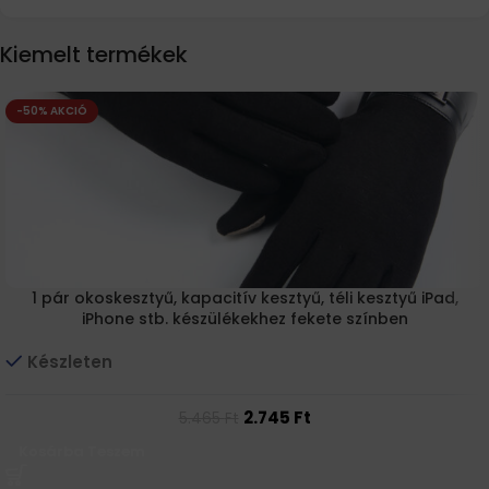
Kiemelt termékek
-50% AKCIÓ
1 pár okoskesztyű, kapacitív kesztyű, téli kesztyű iPad,
iPhone stb. készülékekhez fekete színben
Készleten
2.745
Ft
5.465
Ft
Kosárba Teszem