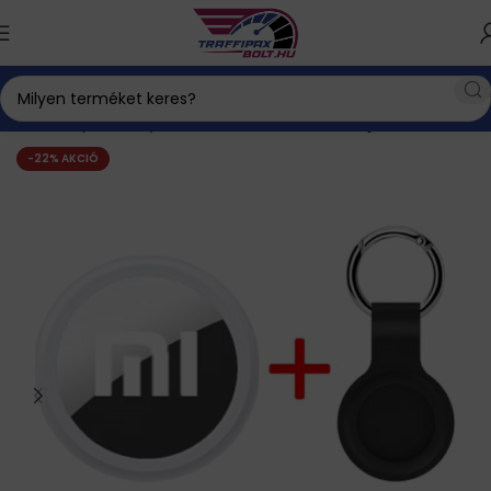
Kezdőlap
GPS nyomkövető autóba
GPS nyomkövető
-22% AKCIÓ