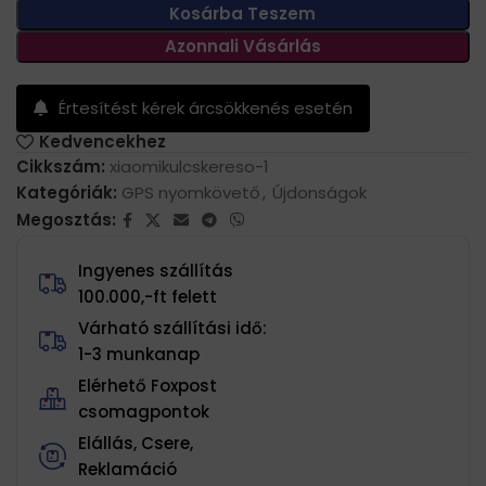
Kosárba Teszem
Azonnali Vásárlás
Értesítést kérek árcsökkenés esetén
Kedvencekhez
Cikkszám:
xiaomikulcskereso-1
Kategóriák:
GPS nyomkövető
,
Újdonságok
Megosztás:
Ingyenes szállítás
100.000,-ft felett
Várható szállítási idő:
1-3 munkanap
Elérhető Foxpost
csomagpontok
Elállás, Csere,
Reklamáció