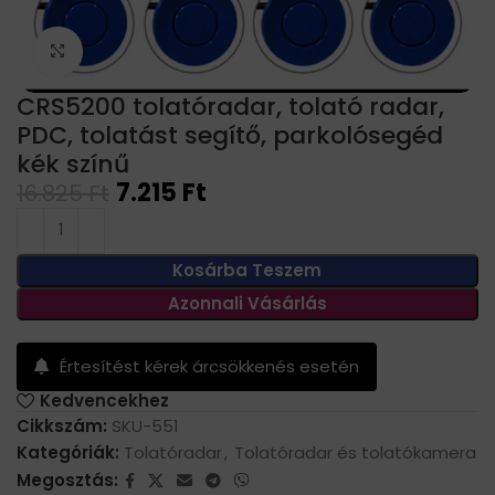
Click to enlarge
CRS5200 tolatóradar, tolató radar,
PDC, tolatást segítő, parkolósegéd
kék színű
7.215
Ft
16.825
Ft
Kosárba Teszem
Azonnali Vásárlás
Értesítést kérek árcsökkenés esetén
Kedvencekhez
Cikkszám:
SKU-551
Kategóriák:
Tolatóradar
,
Tolatóradar és tolatókamera
Megosztás: