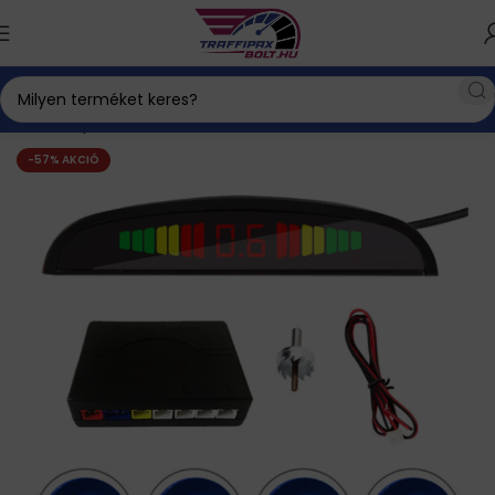
Kezdőlap
Tolatóradar és tolatókamera
Tolatóradar
-57% AKCIÓ