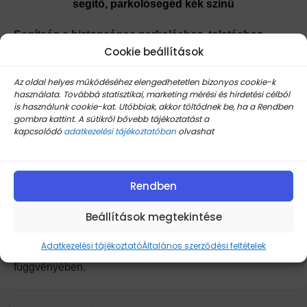
segítő, parkolósegéd kék színű
Segítség a biztonságos parkoláshoz, tolatáshoz.
Cookie beállítások
Négy ultrahangos érzékelővel rendelkező tolatóradar,
mely LCD kijelzőn tájékoztat a mögöttünk lévő tárgy
Az oldal helyes működéséhez elengedhetetlen bizonyos cookie-k
távolságáról és hangjelzést ad.
használata. Továbbá statisztikai, marketing mérési és hirdetési célból
is használunk cookie-kat. Utóbbiak, akkor töltődnek be, ha a Rendben
Leírás:
gombra kattint. A sütikről bővebb tájékoztatást a
kapcsolódó
adatkezelési tájékoztatóban
olvashat
9 – 18 V DC, 20 – 200 mA.
4 db ultrahangos érzékelő, melyek a mellékelt fúróval a
lökhárítóba építendők.
Rendben
Érzékelési távolság 0,3 – 1,8 m – ig. Jobb és baloldali
Beállítások megtekintése
akadály megkülönböztetés.
Digitális LCD kijelző, mely a műszerfalra helyezhető.
Adatkezelési tájékoztató
Általános szerződési feltételek
3 fokozatú hangjelzés az észlelt tárgy távolságának
függvényében.