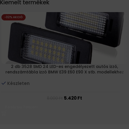
Kiemelt termékek
-32% AKCIÓ
2 db 3528 SMD 24 LED-es engedélyezett autós izzó,
rendszámtábla izzó BMW E39 E60 E90 X stb. modellekhez
Készleten
5.420
Ft
8.000
Ft
Kosárba Teszem