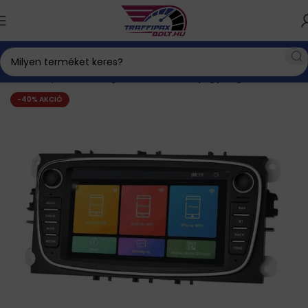
Kezdőlap
Autós kiegészítők
2 din fejegység
-40% AKCIÓ