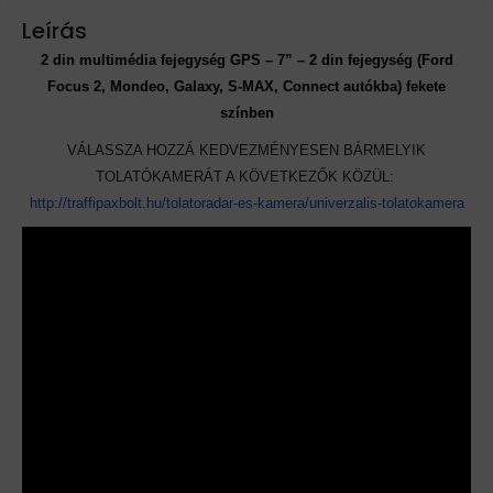
Leírás
2 din multimédia fejegység GPS – 7” – 2 din fejegység (Ford
Focus 2, Mondeo, Galaxy, S-MAX, Connect autókba) fekete
színben
VÁLASSZA HOZZÁ KEDVEZMÉNYESEN BÁRMELYIK
TOLATÓKAMERÁT A KÖVETKEZŐK KÖZÜL:
http://traffipaxbolt.
hu/tolatoradar-es-kamera/
univerzalis-tolatokamera