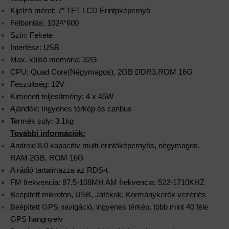
Kijelző méret: 7″ TFT LCD Érintpképernyő
Felbontás: 1024*600
Szín: Fekete
Interfész: USB
Max. külső memória: 32G
CPU: Quad Core(Négymagos), 2GB DDR3,ROM 16G
Feszültség: 12V
Kimeneti teljesítmény: 4 x 45W
Ajándék: Ingyenes térkép és canbus
Termék súly: 3.1kg
További információk:
Android 8.0 kapacitív multi-érintőképernyős, négymagos,
RAM 2GB, ROM 16G
A rádió tartalmazza az RDS-t
FM frekvencia: 87,5-108MH AM frekvencia: 522-1710KHZ
Beépített mikrofon, USB, Játékok, Kormánykerék vezérlés
Beépített GPS navigáció, ingyenes térkép, több mint 40 féle
GPS hangnyelv