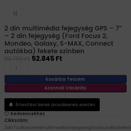
Click to enlarge
2 din multimédia fejegység GPS – 7”
– 2 din fejegység (Ford Focus 2,
Mondeo, Galaxy, S-MAX, Connect
autókba) fekete színben
52.845
Ft
88.700
Ft
Kosárba Teszem
Azonnali Vásárlás
Értesítést kérek árcsökkenés esetén
Kedvencekhez
Cikkszám:
2din7collosszinesmultimediasfejegysegfordautokbafeket