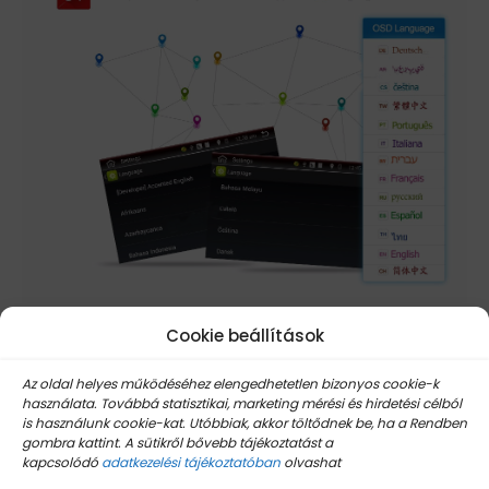
Cookie beállítások
Az oldal helyes működéséhez elengedhetetlen bizonyos cookie-k
használata. Továbbá statisztikai, marketing mérési és hirdetési célból
is használunk cookie-kat. Utóbbiak, akkor töltődnek be, ha a Rendben
gombra kattint. A sütikről bővebb tájékoztatást a
kapcsolódó
adatkezelési tájékoztatóban
olvashat