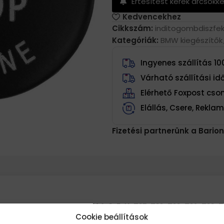
Értesítést kérek árcsökk
Kedvencekhez
Cikkszám:
inditogombdiszfe
Kategóriák:
BMW kiegészítők
Ingyenes szállítás 100
Várható szállítási i
Elérhető Foxpost cs
Elállás, Csere, Rekla
Fizetési partnerünk a Barion
dekor BMW X1, X5, X6, Z4,1, 3, 5, X, E87, E89, E90, E91, E92, E9
Cookie beállítások