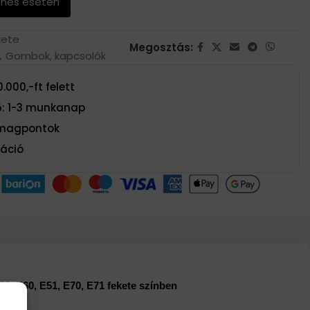
enés esetén
kete
Megosztás:
,
Gombok, kapcsolók
.000,-ft felett
dő: 1-3 munkanap
omagpontok
máció
3, E60, E51, E70, E71 fekete színben