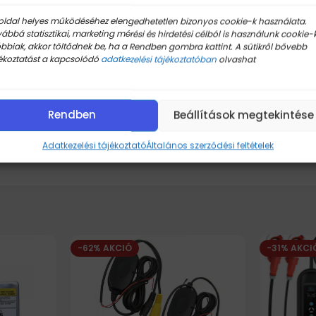
oldal helyes működéséhez elengedhetetlen bizonyos cookie-k használata.
ábbá statisztikai, marketing mérési és hirdetési célból is használunk cookie-k
bbiak, akkor töltődnek be, ha a Rendben gombra kattint. A sütikről bővebb
ékoztatást a kapcsolódó
adatkezelési tájékoztatóban
olvashat
Rendben
Beállítások megtekintése
Adatkezelési tájékoztató
Általános szerződési feltételek
-62% AKCIÓ
-31% AKCI