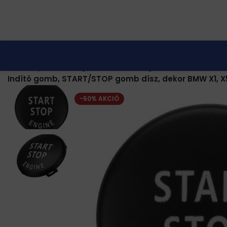
Kezdőlap
Autós kiegészítők
BMW kiegészítők
Gombok, ka
Indító gomb, START/STOP gomb dísz, dekor BMW X1, X5, X6, 
-50% AKCIÓ