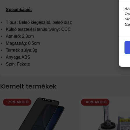
Az 
Specifikáció:
Tov
Utó
Típus: Belső kiegészítő, belső dísz
táj
Külső tesztelési tanúsítvány: CCC
Átmérő: 2.3cm
Magasság: 0.5cm
Termék súlya:3g
Anyaga:ABS
Szín: Fekete
Kiemelt termékek
-79% AKCIÓ
-60% AKCIÓ