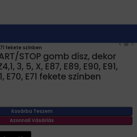
 E71 fekete színben
TART/STOP gomb dísz, dekor
,1, 3, 5, X, E87, E89, E90, E91,
1, E70, E71 fekete színben
Kosárba Teszem
Azonnali Vásárlás