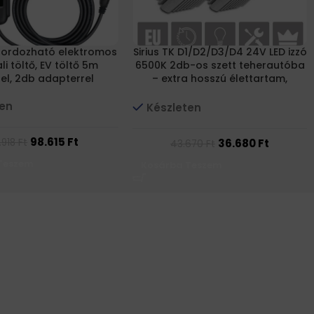
Hordozható elektromos
Sirius TK D1/D2/D3/D4 24V LED izzó
li töltő, EV töltő 5m
6500K 2db-os szett teherautóba
lel, 2db adapterrel
– extra hosszú élettartam,
egyszerű izzócsere
ten
Készleten
98.615
Ft
36.680
Ft
.918
Ft
43.670
Ft
Teszem
Kosárba Teszem