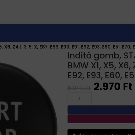
pcsolók
Z4,1, 3, 5, X, E87, E89, E90, E91, E92, E93, E60, E51, E70,
Indító gomb, S
BMW X1, X5, X6, Z4
E92, E93, E60, E5
2.970
Ft
5.940
Ft