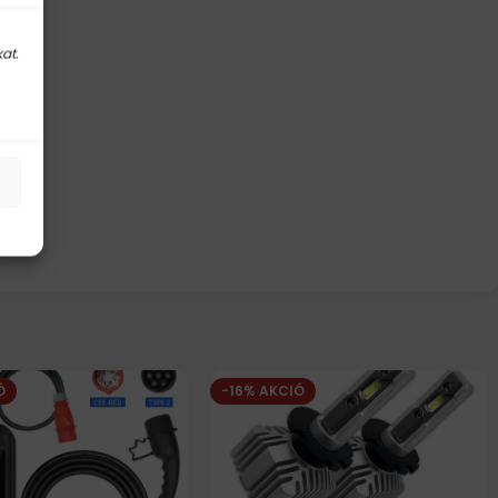
at.
Ó
-16% AKCIÓ