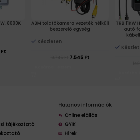
5W, 8000K
ABM tolatókamera vezeték nélküli
TRB 11KW 
beszerelő egység
autó fa
kábel
Készleten
Készle
5
Ft
7.545
Ft
19.745
Ft
142
Kosárba Teszem
Kosárba 
Hasznos információk
Online elállás
si tájékoztató
GYIK
ékoztató
Hírek