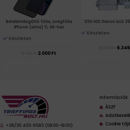
Betekintésgátló fólia, üvegfólia
D3S HID Xenon izzó 3
iPhone (sima) 11, XR-hez
Készleten
Készleten
6.34
16.030
Ft
2.000
Ft
9.725
Ft
Kosárba Teszem
Kosárba Teszem
Információk
ÁSZF
Adatkezelé
Cookie táj
+36/30 433-6583 (08:00-18:00)