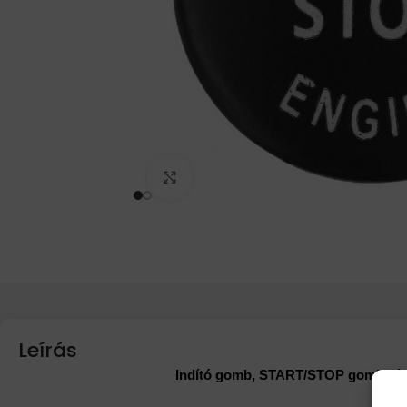
Click to enlarge
Leírás
Indító gomb, START/STOP gomb dísz, 