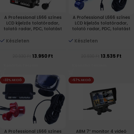
A Professional L666 színes
A Professional L666 színes
LCD kijelzős tolatóradar,
LCD kijelzős tolatóradar,
tolató radar, PDC, tolatást
tolató radar, PDC, tolatást
segítő, parkolósegéd FEKETE
segítő, parkolósegéd KÉK
szenzorral
szenzorral
Készleten
Készleten
13.950
Ft
13.535
Ft
20.930
Ft
20.930
Ft
Kosárba Teszem
Kosárba Teszem
-33% AKCIÓ
-57% AKCIÓ
A Professional L666 színes
ABM 7″ monitor 4 videó