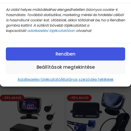
Az oldal helyes működéséhez elengedhetetlen bizonyos cookie-k
használata. Továbbá statisztikai, marketing mérési és hirdetési célból
is használunk cookie-kat. Utóbbiak, akkor töltődnek be, ha a Rendben
gombra kattint. A sütikről bővebb tájékoztatást a
kapcsolódó
adatkezelési tájékoztatóban
olvashat
8K0941597E W003T22071
A Professional L666 színes
Xenon trafó vezérlő
LCD kijelzős tolatóradar,
tolató radar, PDC, tolatást
segítő, parkolósegéd FEHÉR
Készleten
Rendben
szenzorral
Készleten
Beállítások megtekintése
17.290
Ft
39.287
Ft
14.530
Ft
20.930
Ft
Kosárba Teszem
Adatkezelési tájékoztató
Általános szerződési feltételek
Kosárba Teszem
-33% AKCIÓ
-35% AKCIÓ