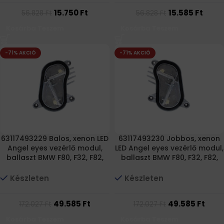
15.750
Ft
15.585
Ft
56.828
Ft
56.828
Ft
Kosárba Teszem
Kosárba Teszem
-71% AKCIÓ
-71% AKCIÓ
63117493229 Balos, xenon LED
63117493230 Jobbos, xenon
Angel eyes vezérlő modul,
LED Angel eyes vezérlő modul,
ballaszt BMW F80, F32, F82,
ballaszt BMW F80, F32, F82,
F33, F83
F33, F83
Készleten
Készleten
49.585
Ft
49.585
Ft
172.027
Ft
172.027
Ft
Kosárba Teszem
Kosárba Teszem