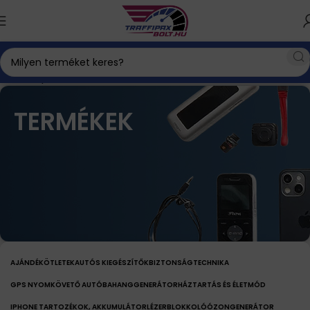
Kezdőlap
Termékek
4. oldal
TERMÉKEK
AJÁNDÉKÖTLETEK
AUTÓS KIEGÉSZÍTŐK
BIZTONSÁGTECHNIKA
GPS NYOMKÖVETŐ AUTÓBA
HANGGENERÁTOR
HÁZTARTÁS ÉS ÉLETMÓD
IPHONE TARTOZÉKOK, AKKUMULÁTOR
LÉZERBLOKKOLÓ
ÓZONGENERÁTOR