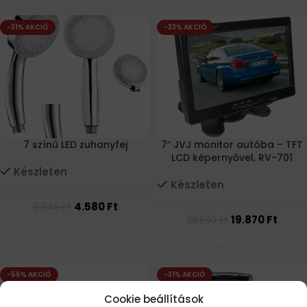
-31% AKCIÓ
-33% AKCIÓ
7 színű LED zuhanyfej
7″ JVJ monitor autóba – TFT
LCD képernyővel, RV-701
Készleten
Készleten
4.580
Ft
6.645
Ft
19.870
Ft
29.590
Ft
Kosárba Teszem
Kosárba Teszem
-56% AKCIÓ
-31% AKCIÓ
Cookie beállítások