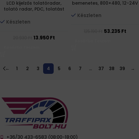
LCD kijelzős tolatóradar,
bemenetes, 800×480, 12-24V
tolató radar, PDC, tolatást
segítő, parkolósegéd PIROS
Készleten
szenzorral
Készleten
53.235
Ft
125.190
Ft
13.950
Ft
20.930
Ft
Kosárba Teszem
Kosárba Teszem
←
1
2
3
4
5
6
7
…
37
38
39
→
+36/30 433-6583 (08:00-18:00)