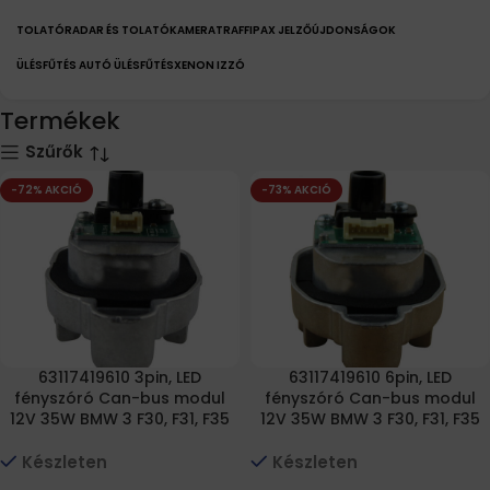
TOLATÓRADAR ÉS TOLATÓKAMERA
TRAFFIPAX JELZŐ
ÚJDONSÁGOK
ÜLÉSFŰTÉS AUTÓ ÜLÉSFŰTÉS
XENON IZZÓ
Termékek
Szűrők
-72% AKCIÓ
-73% AKCIÓ
63117419610 3pin, LED
63117419610 6pin, LED
fényszóró Can-bus modul
fényszóró Can-bus modul
12V 35W BMW 3 F30, F31, F35
12V 35W BMW 3 F30, F31, F35
Készleten
Készleten