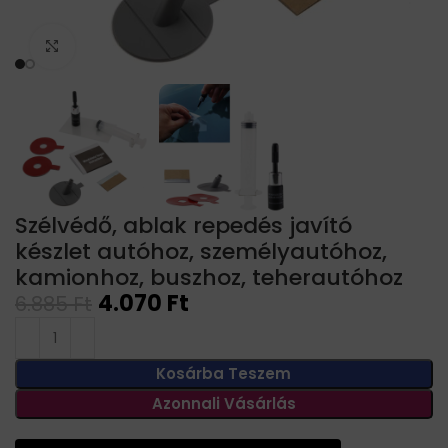
Click to enlarge
Szélvédő, ablak repedés javító
készlet autóhoz, személyautóhoz,
kamionhoz, buszhoz, teherautóhoz
4.070
Ft
6.885
Ft
Kosárba Teszem
Azonnali Vásárlás