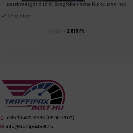
Betekintésgátló fólia, üvegfólia iPhone 16 PRO MAX-hoz
Készleten
2.815
Ft
13.728
Ft
Kosárba Teszem
+36/30 433-6583 (08:00-18:00)
info@traffipaxbolt.hu