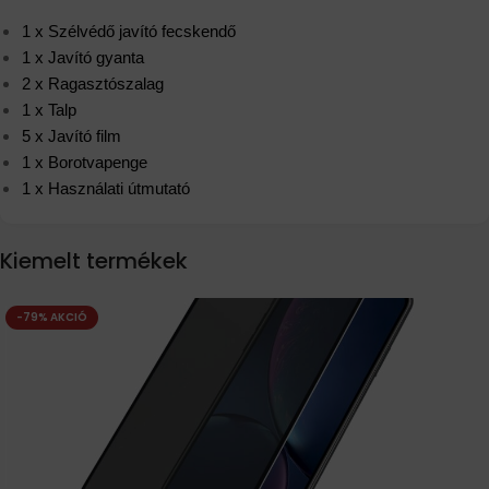
1 x Szélvédő javító fecskendő
1 x Javító gyanta
2 x Ragasztószalag
1 x Talp
5 x Javító film
1 x Borotvapenge
1 x Használati útmutató
Kiemelt termékek
-79% AKCIÓ