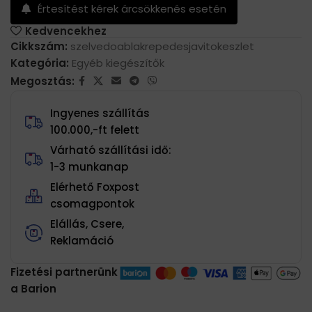
Értesítést kérek árcsökkenés esetén
Kedvencekhez
Cikkszám:
szelvedoablakrepedesjavitokeszlet
Kategória:
Egyéb kiegészítők
Megosztás:
Ingyenes szállítás
100.000,-ft felett
Várható szállítási idő:
1-3 munkanap
Elérhető Foxpost
csomagpontok
Elállás, Csere,
Reklamáció
Fizetési partnerünk
a Barion