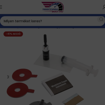
Kezdőlap
Autós kiegészítők
Egyéb kiegészítők
-41% AKCIÓ