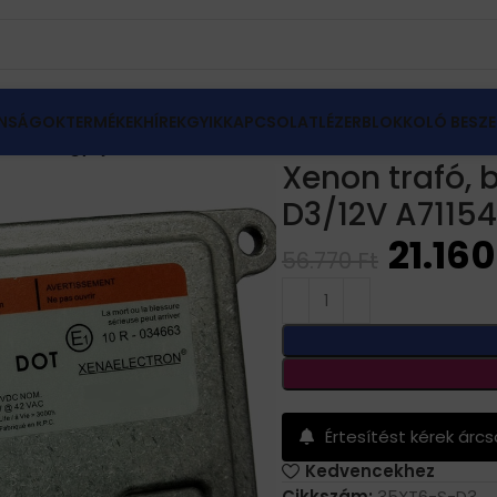
NSÁGOK
TERMÉKEK
HÍREK
GYIK
KAPCSOLAT
LÉZERBLOKKOLÓ BESZE
ballaszt, gyújtó 35XT6-S-D3/12V A71154400DG
Xenon trafó, 
D3/12V A7115
21.16
56.770
Ft
Értesítést kérek árc
Kedvencekhez
Cikkszám:
35XT6-S-D3