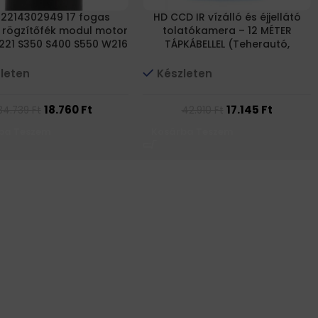
 2214302949 17 fogas
HD CCD IR vízálló és éjjellátó
, rögzítőfék modul motor
tolatókamera – 12 MÉTER
221 S350 S400 S550 W216
TÁPKÁBELLEL (Teherautó,
CL550
munkagép, kisteherautó,
dobozos autó, furgon, kamion,
leten
Készleten
busz)
18.760
Ft
17.145
Ft
34.739
Ft
42.910
Ft
ba Teszem
Kosárba Teszem