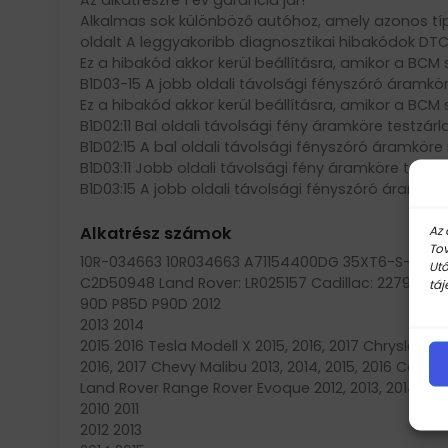
Alkalmas sok különböző autóhoz, amely azonos típu
oldalt A leggyakoribb diagnosztikai hibakódok DTC:
Ez a hibakód akkor kerül beállításra, amikor a BCM
B1D03-15 A jobb oldali távolsági fényszóró áramkö
Ez a hibakód akkor kerül beállításra, amikor a BCM
B1D02:11 Bal oldali távolsági fény áramköre testzárl
B1D02:15 A bal oldali távolsági fényszóró áramköre
B1D03:11 Jobb oldali távolsági fény áramköre testzá
B1D03:15 A jobb oldali távolsági fényszóró áramkör
Az 
Alkatrész számok
Tov
10R-034663 10R034663 A71154400DG 35XT6-S-D3/12V
Utó
C2D50948 Land Rover: LR025157 Cadillac: 22794558 
táj
90D P85D P90D 2012
2013 2014
2015 2016 Tesla Modell X 2015, 2016, 2017 Chrysler 20
2016, 2017 Chevy Malibu 2013, 2014, 2015, 2016 Cadilla
Land Rover Range Rover Evoque 2012, 2013, 2014 La
2010 2011
2012 2013