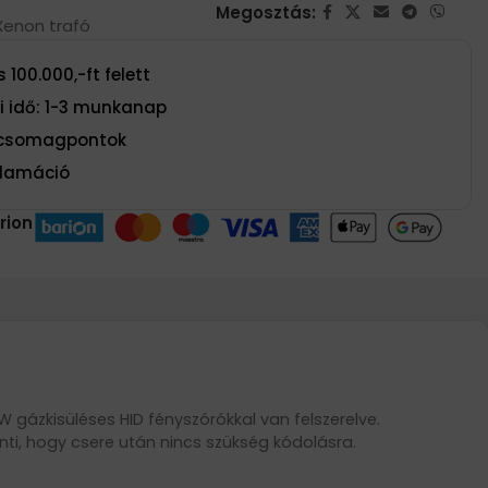
Megosztás:
Xenon trafó
 100.000,-ft felett
si idő: 1-3 munkanap
t csomagpontok
eklamáció
rion
gázkisüléses HID fényszórókkal van felszerelve.
nti, hogy csere után nincs szükség kódolásra.