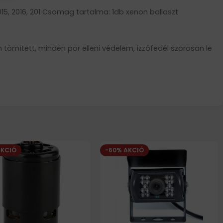
015, 2016, 201 Csomag tartalma: 1db xenon ballaszt
tömített, minden por elleni védelem, izzófedél szorosan le
AKCIÓ
-60% AKCIÓ