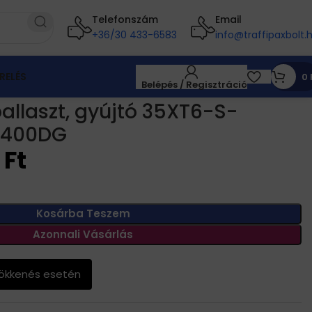
Telefonszám
Email
+36/30 433-6583
info@traffipaxbolt.
RELÉS
0
Belépés / Regisztráció
ballaszt, gyújtó 35XT6-S-
4400DG
0
Ft
Kosárba Teszem
Azonnali Vásárlás
sökkenés esetén