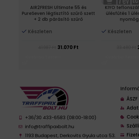
AIR2FRESH Ultimate 55 és
KIYO teflonszá
PureSeven légtisztító szűrő szett
ülésfűtés 1 ül
+ 2 db párásító szűrő
nyomóg
Készleten
Készleten
31.070
Ft
41.987
Ft
33.480
Ft
Kosárba Teszem
Kosárba Tesze
Inform
ÁSZF
Adat
Cook
+36/30 433-6583 (08:00-18:00)
Szál
info@traffipaxbolt.hu
Fize
1193 Budapest, Derkovits Gyula utca 53.