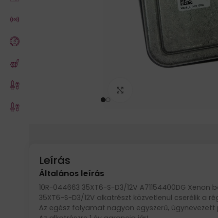
Click to enlarge
Leírás
Általános leírás
10R-044663 35XT6-S-D3/12V A71154400DG Xenon ball
35XT6-S-D3/12V alkatrészt közvetlenül cserélik a r
Az egész folyamat nagyon egyszerű, úgynevezett 
Az alkatrészre 1 év garancia jár!