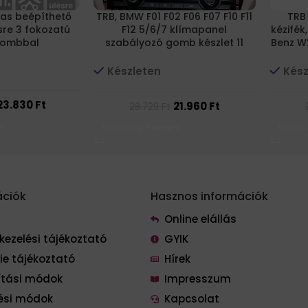
las beépíthető
TRB, BMW F01 F02 F06 F07 F10 F11
TRB
ésre 3 fokozatú
F12 5/6/7 klímapanel
kézifék
ombbal
szabályozó gomb készlet 11
Benz W
darabos
Készleten
Kész
23.830
Ft
21.960
Ft
28.729
Ft
m
Kosárba Teszem
Kosár
ációk
Hasznos információk
Online elállás
kezelési tájékoztató
GYIK
ie tájékoztató
Hírek
lítási módok
Impresszum
tési módok
Kapcsolat