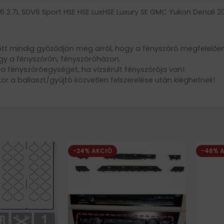
6 2.7L SDV6 Sport HSE HSE LuxHSE Luxury SE GMC Yukon Denali 2
őtt mindig győződjön meg arról, hogy a fényszóró megfelelően 
agy a fényszórón, fényszóróházon.
ni a fényszóróegységet, ha vízsérült fényszórója van!
r a ballaszt/gyújtó közvetlen felszerelése után kiéghetnek!
-24% AKCIÓ
-46% 