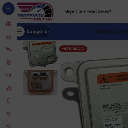
KEZDŐLAP
ÚJDO
Kategóriák
Kezdőlap
Xenon izzó
Xenon trafó
Xenon trafó, 
-63% AKCIÓ