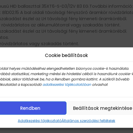
sú HID ballaszttal 35XT6-S-D3/12V B3 EG.További információ: 
 B1D02:15 A bal oldali távolsági fényszóró áramkör rövidzárla
 szakadást észlel az LH távolsági fény kimeneti áramköréből.
r rövidzárlatos az akkumulátorral vagy szakadás történt.
 szakadást észlel az LH távolsági fény kimeneti áramköréből.
atos.
 rövidzárlatos vagy szakadás történt.
rlatos.
Cookie beállítások
e rövidzárlatos vagy szakadás történt.
oldal helyes működéséhez elengedhetetlen bizonyos cookie-k használata.
ábbá statisztikai, marketing mérési és hirdetési célból is használunk cookie-k
 35XT6-A-D3/12V X635_S_312_ECA További alkatrész számok: T
bbiak, akkor töltődnek be, ha a Rendben gombra kattint. A sütikről bővebb
Hyundai: 921904Z200 Chrysler: 68250629AA Buick: 9065255 A kö
ékoztatást a kapcsolódó
adatkezelési tájékoztatóban
olvashat
0 2015, 2016, 2017 Hyundai Santa Fe 2013, 2014, 2015, 2016 Hyunda
Rendben
Beállítások megtekintése
c ATS 2013, 2014 Ford Focus RS ST 2015, 2016, 2017 Jaguar XF XFR 2
nd Rover Discovery LR4 4 2009
Adatkezelési tájékoztató
Általános szerződési feltételek