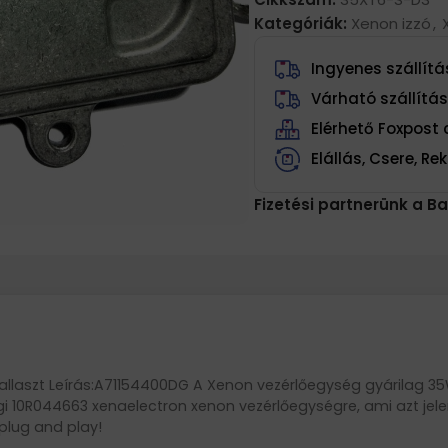
Kategóriák:
Xenon izzó
,
Ingyenes szállítás
Várható szállítá
Elérhető Foxpos
Elállás, Csere, R
Fizetési partnerünk a Ba
aszt Leírás:A71154400DG A Xenon vezérlőegység gyárilag 35W 
égi 10R044663 xenaelectron xenon vezérlőegységre, ami azt jele
plug and play!