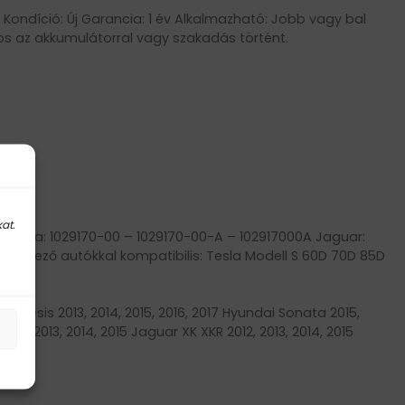
Kondíció: Új Garancia: 1 év Alkalmazható: Jobb vagy bal
tos az akkumulátorral vagy szakadás történt.
at.
esla: 1029170-00 – 1029170-00-A – 102917000A Jaguar:
vetkező autókkal kompatibilis: Tesla Modell S 60D 70D 85D
i Genesis 2013, 2014, 2015, 2016, 2017 Hyundai Sonata 2015,
012, 2013, 2014, 2015 Jaguar XK XKR 2012, 2013, 2014, 2015