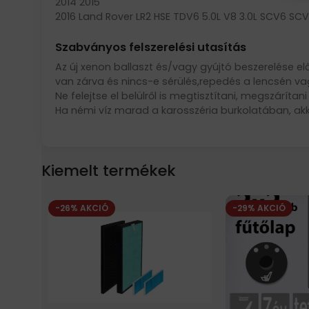
2014 2015
2016 Land Rover LR2 HSE TDV6 5.0L V8 3.0L SCV6 SCV
Szabványos felszerelési utasítás
Az új xenon ballaszt és/vagy gyújtó beszerelése el
van zárva és nincs-e sérülés,repedés a lencsén v
Ne felejtse el belülről is megtisztítani, megszáríta
Ha némi víz marad a karosszéria burkolatában, akko
Kiemelt termékek
-26% AKCIÓ
-29% AKCIÓ