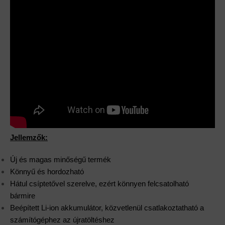
Jellemzők:
Új és magas minőségű termék
Könnyű és hordozható
Hátul csíptetővel szerelve, ezért könnyen felcsatolható
bármire
Beépített Li-ion akkumulátor, közvetlenül csatlakoztatható a
számítógéphez az újratöltéshez