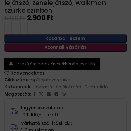
lejátszó, zenelejátszó, walkman
szürke színben
2.900
Ft
5.120
Ft
Kosárba Teszem
Azonnali Vásárlás
Értesítést kérek árcsökkenés esetén
Kedvencekhez
Cikkszám:
mp3lejatszoszurke
Kategóriák:
Háztartás és életmód
,
Szabadidő
Megosztás:
Ingyenes szállítás
100.000,-ft felett
Várható szállítási idő:
1-3 munkanap