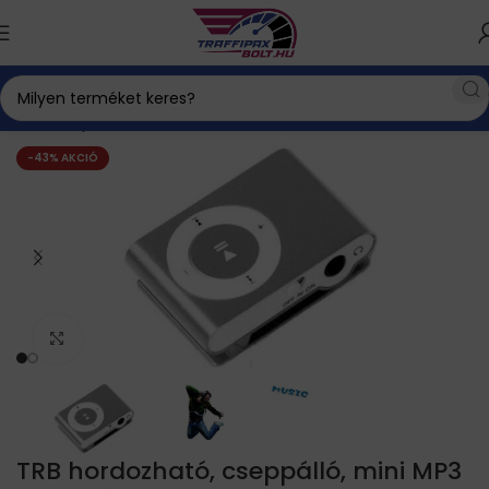
Kezdőlap
Háztartás és életmód
Szabadidő
-43% AKCIÓ
Click to enlarge
TRB hordozható, cseppálló, mini MP3