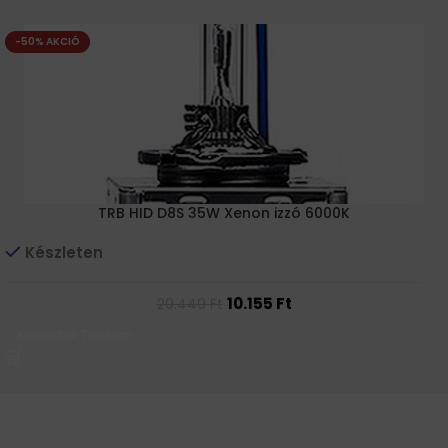
-50% AKCIÓ
TRB HID D8S 35W Xenon izzó 6000K
Készleten
10.155
Ft
20.440
Ft
Kosárba Teszem