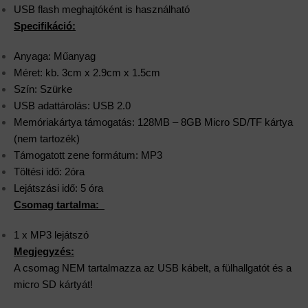
USB flash meghajtóként is használható
Specifikáció:
Anyaga: Műanyag
Méret: kb. 3cm x 2.9cm x 1.5cm
Szín: Szürke
USB adattárolás: USB 2.0
Memóriakártya támogatás: 128MB – 8GB Micro SD/TF kártya
(nem tartozék)
Támogatott zene formátum: MP3
Töltési idő: 2óra
Lejátszási idő: 5 óra
Csomag tartalma:
1 x MP3 lejátszó
Megjegyzés:
A csomag NEM tartalmazza az USB kábelt, a fülhallgatót és a
micro SD kártyát!